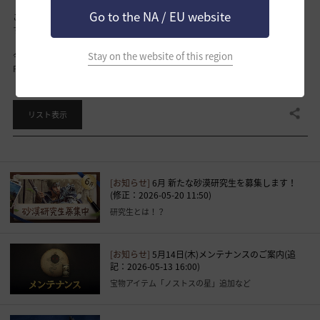
Go to the NA / EU website
ご不便をおかけし大変申し訳ございませんが、ご協力の程お願い申し上げま
す。
今後とも、「黒い砂漠」をよろしくお願いいたします。
Stay on the website of this region
Pearl Abyss「黒い砂漠」サービスチーム
共有する
リスト表示
[お知らせ]
6月 新たな砂漠研究生を募集します！
(修正：2026-05-20 11:50)
研究生とは！？
[お知らせ]
5月14日(木)メンテナンスのご案内(追
記：2026-05-13 16:00)
宝物アイテム「ノストスの星」追加など