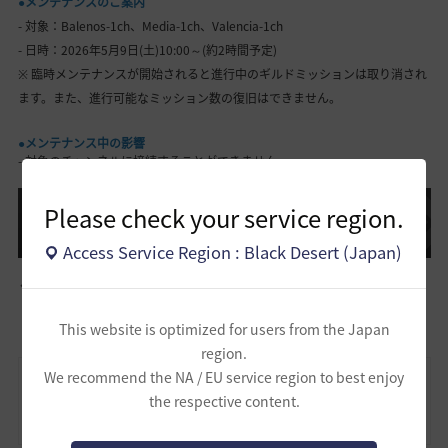
●メンテナンスのご案内
- 対象：Balenos-1ch、Media-1ch、Valencia-1ch
- 日時：2026年5月9日(土)10:00～(約2時間予定)
※ 臨時メンテナンスが開始されると進行中のギルドミッションは取り消され
ます。また、進行可能なミッション数の復旧はできません。
●メンテナンス中の影響
- 対象のチャンネルに接続することができません。
Please check your service region.
主なメンテナンス内容
Access Service Region : Black Desert (Japan)
占領戦の活躍報酬システムにおいて、特定の状況で活躍度ポイントが正
常に集計されない現象の修正
This website is optimized for users from the Japan
region.
We recommend the NA / EU service region to best enjoy
※ 注意事項
the respective content.
- メンテナンス時間は都合によって変更、延長、または早期終了するこ
とがあり、変更があった際はお知らせを通じてご案内いたします。