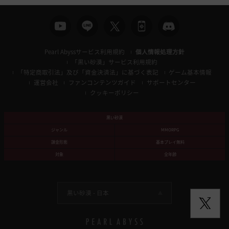
Pearl Abyssサービス利用規約
個人情報処理方針
「黒い砂漠」サービス利用規約
「特定商取引法」及び「資金決済法」に基づく表記
ゲーム基本情報
運営会社
ファンコンテンツガイド
サポートセンター
クッキーポリシー
黒い砂漠
ジャンル
MMORPG
課金形態
基本プレイ無料
対象
全年齢
黒い砂漠 -
日本