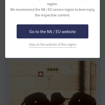
NEW！
region.
2015年に家門を作成した場合
We recommend the NA / EU service region to best enjoy
ウルキタ
the respective content.
Go to the NA / EU website
[キャラクター情報(P) - 称号]
から
イベント称号を確認してみてください！
Stay on the website of this region