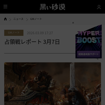
全
体
ニュース
GMノート
GMノート
2026.03.09 17:27
占領戦レポート 3月7日
0
共有する