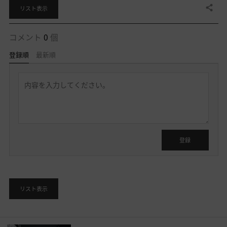
共有する
リスト表示
コメント
0
個
登録順
最新順
返
信
を
書
く
ロ
グ
イ
登録
ン
後
に
利
リスト表示
用
す
る