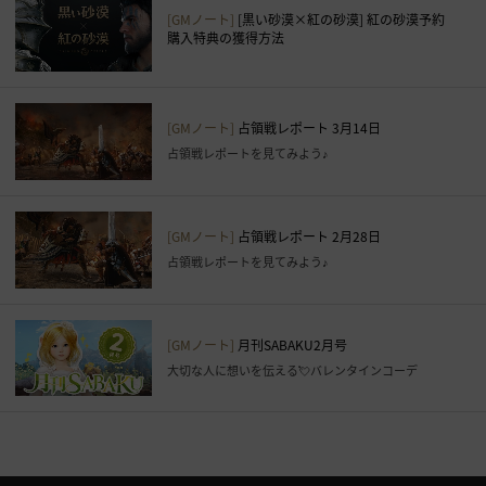
こ
[GMノート]
[黒い砂漠×紅の砂漠] 紅の砂漠予約
と
購入特典の獲得方法
が
で
き
[GMノート]
占領戦レポート 3月14日
ま
占領戦レポートを見てみよう♪
す
。
す
ぐ
[GMノート]
占領戦レポート 2月28日
に
占領戦レポートを見てみよう♪
ロ
グ
イ
[GMノート]
月刊SABAKU2月号
ン
大切な人に想いを伝える💘バレンタインコーデ
ペ
ー
ジ
に