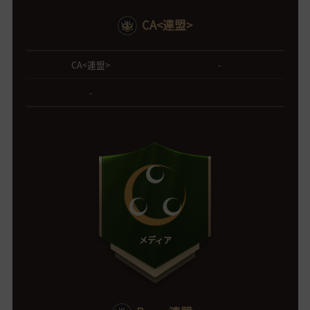
CA<連盟>
CA<連盟>
-
-
メディア