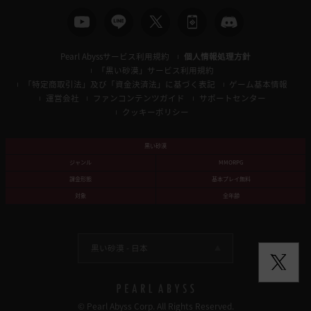
移
動
し
ま
Pearl Abyssサービス利用規約
個人情報処理方針
す
「黒い砂漠」サービス利用規約
か
「特定商取引法」及び「資金決済法」に基づく表記
ゲーム基本情報
?
運営会社
ファンコンテンツガイド
サポートセンター
クッキーポリシー
黒い砂漠
ジャンル
MMORPG
課金形態
基本プレイ無料
対象
全年齢
黒い砂漠 -
日本
© Pearl Abyss Corp. All Rights Reserved.