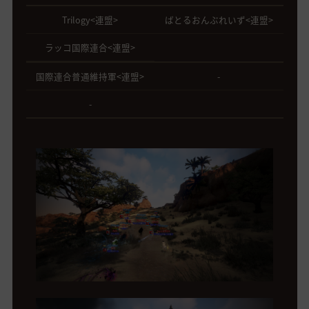
Trilogy<連盟>
ばとるおんぶれいず<連盟>
ラッコ国際連合<連盟>
国際連合普通維持軍<連盟>
-
-