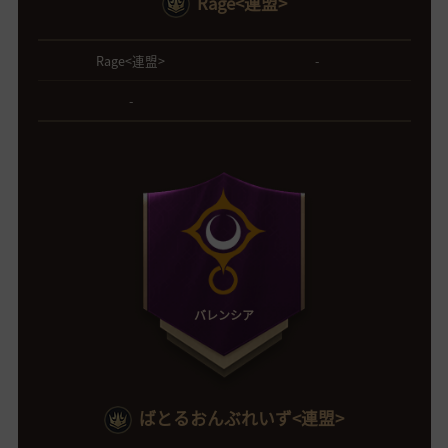
Rage<連盟>
Rage<連盟>
-
-
バレンシア
ばとるおんぶれいず<連盟>