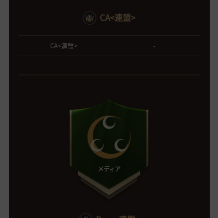
CA<連盟>
CA<連盟>
-
-
メディア