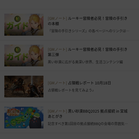
す
る
こ
[GMノート]
ルーキー冒険者必見！冒険の手引き
の本棚
と
「冒険の手引きシリーズ」の各ページへのリンクはこちら！
が
で
き
[GMノート]
ルーキー冒険者必見！冒険の手引き
ま
第三弾
す
黒い砂漠に広がる奥深い世界、生活コンテンツ編
。
す
ぐ
[GMノート]
占領戦レポート 10月18日
に
占領戦レポートを見てみよう♪
ロ
グ
イ
[GMノート]
黒い砂漠BBQ2025 拠点接続 in 宮城
あとがき
ン
記念すべき第1回目の拠点接続BBQの会場の雰囲気をお届けします！
ペ
ー