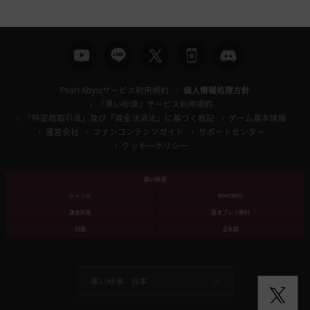
ジ
に
移
動
し
ま
Pearl Abyssサービス利用規約
個人情報処理方針
す
「黒い砂漠」サービス利用規約
か
「特定商取引法」及び「資金決済法」に基づく表記
ゲーム基本情報
?
運営会社
ファンコンテンツガイド
サポートセンター
クッキーポリシー
黒い砂漠
ジャンル
MMORPG
課金形態
基本プレイ無料
対象
全年齢
黒い砂漠 -
日本