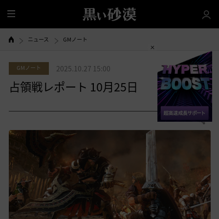
全
体
ニュース
GMノート
GMノート
2025.10.27 15:00
占領戦レポート 10月25日
0
共有する