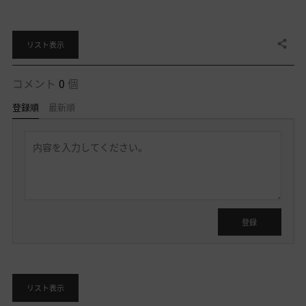
共有する
リスト表示
コメント
0
個
登録順
最新順
返
信
を
書
く
ロ
グ
イ
登録
ン
後
に
利
リスト表示
用