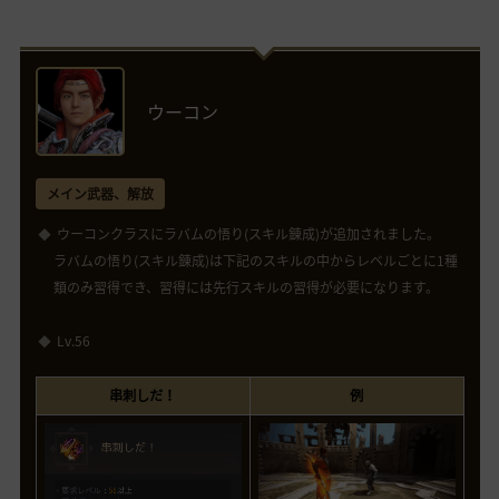
ウーコン
メイン武器、解放
ウーコンクラスにラバムの悟り(スキル錬成)が追加されました。
ラバムの悟り(スキル錬成)は下記のスキルの中からレベルごとに1種
類のみ習得でき、習得には先行スキルの習得が必要になります。
Lv.56
串刺しだ！
例