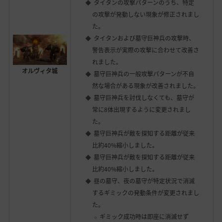
タイタンの攻撃パターンのうち、特定
の攻撃が発動しない現象が修正されまし
た。
タイタンおよび墓守巨神兵の攻撃時、
警告表示が実際の攻撃に合わせて改善さ
れました。
オルヴィタ城
墓守巨神兵の一般攻撃パターンが不自
然な場合がある現象が改善されました。
墓守巨神兵を討伐しなくても、墓守が
常に8体出現するように変更されまし
た。
墓守巨神兵が敵を探知する距離が従来
比約40%縮小しました。
墓守巨神兵が敵を探知する距離が従来
比約40%縮小しました。
昼の墓守、夜の墓守が特定状況で消滅
するギミックの発動条件が変更されまし
た。
ギミック成功時は即座に消滅せず