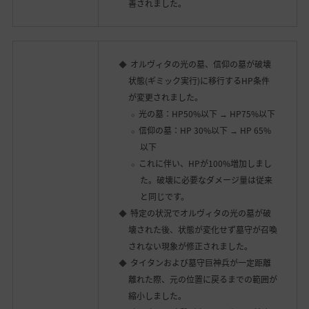
善されました。
オルヴィタの光の墓、信仰の墓が破壊
状態(ギミック実行)に移行するHP条件
が変更されました。
光の墓：HP50%以下 → HP75%以下
信仰の墓：HP 30%以下 → HP 65%
以下
これに伴い、HPが100%増加しまし
た。破壊に必要なダメージ量は従来
と同じです。
特定の状況でオルヴィタの光の墓が破
壊された後、状態が変化せず墓守が召喚
されない現象が修正されました。
タイタンおよび墓守巨神兵が一定距離
離れた際、元の位置に戻るまでの範囲が
縮小しました。