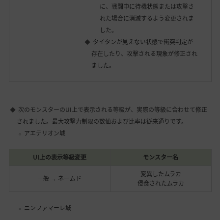
に、戦闘中に待機状態または攻撃さ
れた場合に消滅するよう変更されま
した。
タイタンが見えない状態で衝突判定が
存在したり、攻撃される現象が修正され
ました。
次のモンスターのUI上で表示される等級が、実際の等級に合わせて修正
されました。最大攻撃力制限の数値および比率は従来通りです。
アエテリオン城
UI上の表示等級変更
モンスター名
変異したムラカ
一般 → ネームド
侵食されたムラカ
ニンファマーレ城