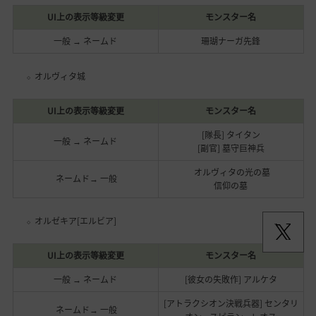
UI上の表示等級変更
モンスター名
一般 → ネームド
珊瑚ナーガ先鋒
オルヴィタ城
UI上の表示等級変更
モンスター名
[隊長] タイタン
一般 → ネームド
[副官] 墓守巨神兵
オルヴィタの光の墓
ネームド→ 一般
信仰の墓
オルゼキア[エルビア]
UI上の表示等級変更
モンスター名
一般 → ネームド
[彼女の失敗作] アルケタ
[アトラクシオン決戦兵器] センタリ
ネームド→ 一般