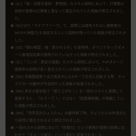
[NJ]「強：回避手裏剣：夢想抛」のスキル説明において、打撃数の
説明が実際の打撃数と異なって表記されていた現象が修正されまし
た。
[WZ/WT]「マナアブゾーブ」で、実際には適用されない被撃者の
MP(FP/神聖力)を吸収するという説明が残っていた現象が修正されま
した。
[GD]「闇の精霊：強：剥かれる牙」を使用時、ダウンアタックダメ
ージ量増加効果が適用されていなかった現象が修正されました。
[SC]「コンボ：黄金の連鎖」のスキル説明において、PvPダメージ
適用率の説明が長く表示されていた現象が修正されました。
[WK] 非戦闘姿勢で全力疾走中にA/Dキーで左右に回転する際、キャ
ラクターの動作が不自然だった現象が改善されました。
[WK] 斉天大聖状態で「燃え上がれ！」を一部のスキルと連携して
使用すると、「もう一丁！」ではなく「如意棒修練」が発動してい
た現象が修正されました。
[WK] 「兜率宮のひょうたん」の動作終了時、ひょうたんの外見がよ
り自然に表示されるよう修正されました。
一部のスキル説明において「防御力」という表現が実際の効果に合
わせて「ダメージ減少」という表記に変更されました。