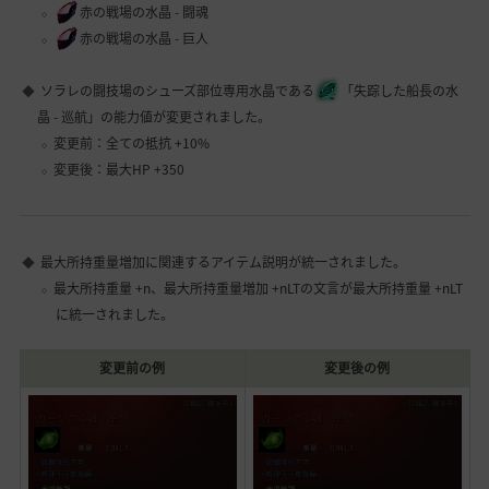
赤の戦場の水晶 - 闘魂
赤の戦場の水晶 - 巨人
ソラレの闘技場のシューズ部位専用水晶である
「失踪した船長の水
晶 - 巡航」の能力値が変更されました。
変更前：全ての抵抗 +10%
変更後：最大HP +350
最大所持重量増加に関連するアイテム説明が統一されました。
最大所持重量 +n、最大所持重量増加 +nLTの文言が最大所持重量 +nLT
に統一されました。
変更前の例
変更後の例