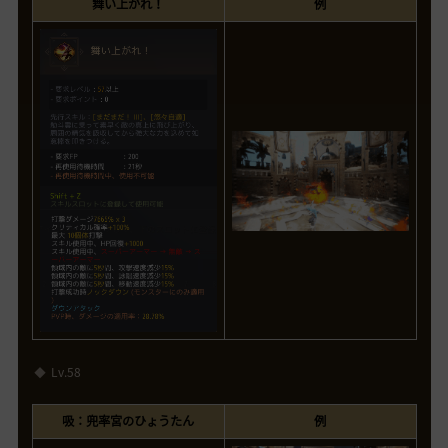
舞い上がれ！
例
Lv.58
吸：兜率宮のひょうたん
例