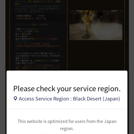
Please check your service region.
闇の精霊の怒り拡張スキルが追加されました。
闇の精霊の怒り 10%
Access Service Region : Black Desert (Japan)
闇の精霊：仏智
例
This website is optimized for users from the Japan
region.