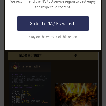
We recommend the NA / EU service region to best enjoy
the respective content.
Go to the NA / EU website
Stay on the website of this region
闇の精霊の怒り 25%
闇の精霊：狼藉者
例