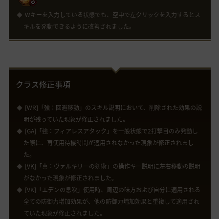
Wキーを入力している状態でも、空中で左クリックを入力するとス
キルを発動できるように改善されました。
クラス修正事項
[WR]「強：回避移動」のスキル説明において、削除された効果の説
明が残っていた現象が修正されました。
[GA]「強：フィアレスアタック」を一般状態で2打撃目のみ発動し
た際に、再使用待機時間が適用されなかった現象が修正されまし
た。
[VK]「真：ヴァルキリーの剣術」の操作キー説明に左右移動の説明
がなかった現象が修正されました。
[VK]「エデンの息吹」使用時、周辺の味方および自分に適用される
全ての防御力増加効果が、他の防御力増加効果と重複して適用され
ていた現象が修正されました。