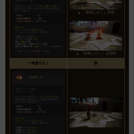
▲ 「串刺しだ！」使用
▲ 「串刺しだ！」活用例
一発食らえ！
例