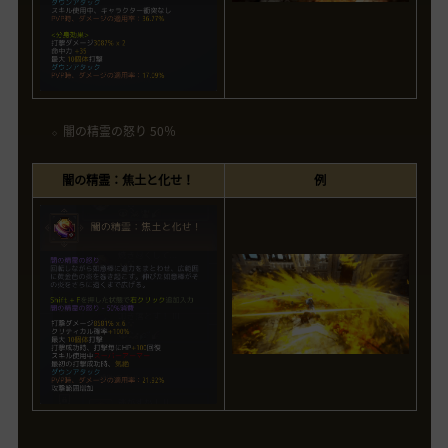
闇の精霊の怒り 50％
闇の精霊：焦土と化せ！
例