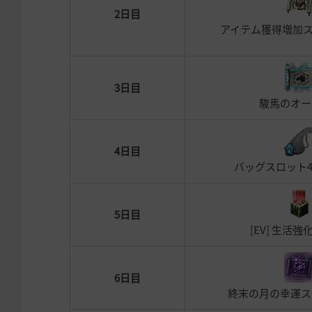
2日目
アイテム獲得増加ス
3日目
駿馬のオー
4日目
バッグスロット
5日目
[EV] 生活強
6日目
終末の月の幸運ス