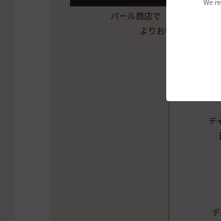
We re
パール商店で「デイリースペ
よりお得になった特
デ
デ
デ