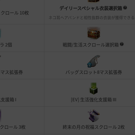
デイリースペシャル衣装選択箱
クロール 10枚
ネコ耳ヘアバンドと相性抜群の衣装が獲得できる
ラ 2個
戦闘/生活スクロール選択箱
4マス拡張券
バッグスロット8マス拡張券
化支援箱 I
[EV] 生活強化支援箱 III
クロール 3枚
終末の月の祝福スクロール 2枚