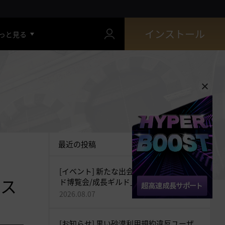
インストール
っと見る
最近の投稿
[イベント] 新たな出会いをつなぐ「ギル
&ス
ド博覧会/成長ギルド」開催！(追記：
2026-08-07 20:35)
2026.08.07
[お知らせ] 黒い砂漠利用規約違反ユーザ