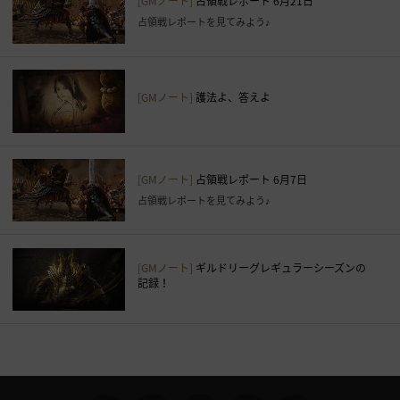
[GMノート]
占領戦レポート 6月21日
と
占領戦レポートを見てみよう♪
が
で
き
ま
[GMノート]
護法よ、答えよ
す
。
す
ぐ
[GMノート]
占領戦レポート 6月7日
に
占領戦レポートを見てみよう♪
ロ
グ
イ
[GMノート]
ギルドリーグレギュラーシーズンの
ン
記録！
ペ
ー
ジ
に
移