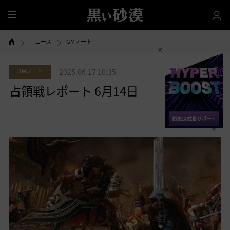
全
体
ニュース
GMノート
GMノート
2025.06.17 10:35
占領戦レポート 6月14日
0
共有する