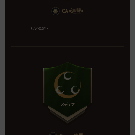
CA<連盟>
CA<連盟>
-
-
メディア