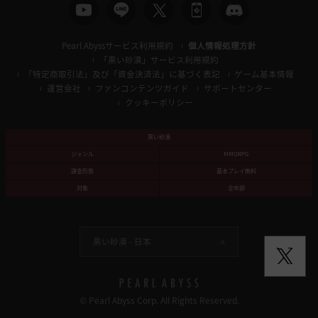
動
し
ま
Pearl Abyssサービス利用規約
個人情報処理方針
す
「黒い砂漠」サービス利用規約
か
「特定商取引法」及び「資金決済法」に基づく表記
ゲーム基本情報
?
運営会社
ファンコンテンツガイド
サポートセンター
クッキーポリシー
黒い砂漠
ジャンル
MMORPG
課金形態
基本プレイ無料
対象
全年齢
黒い砂漠 -
日本
© Pearl Abyss Corp. All Rights Reserved.