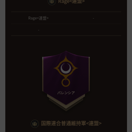
Rage<連盟>
Rage<連盟>
-
-
バレンシア
国際連合普通維持軍<連盟>