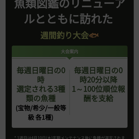
魚類図鑑のリニューア
ルとともに訪れた
週間釣り大会
🐟
大会案内
毎週日曜日の0
毎週日曜日の0
時
時20分以降
選定される3種
1～100位順位報
類の魚種
酬を支給
(宝物/希少/一般等
級 各1種)
* 1週目は4月10日(木)定期メンテナンス後に魚種が選定されま