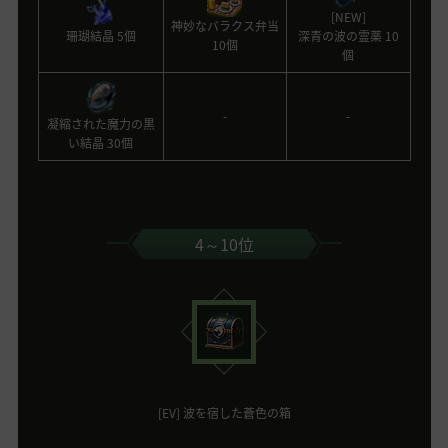
[NEW]
神妙なバラクス弁当
珊瑚結晶 5個
深青の波の霊薬 10
10個
個
-
-
凝縮された魔力の黒
い結晶 30個
4～10位
[EV] 波を宿した蒼色の箱