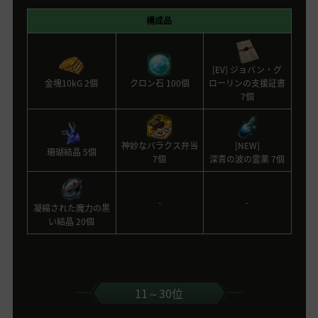
構成品
[EV] ジョバン・グ
金塊10kG 2個
クロン石 100個
ローリンの支援証書
7個
神妙なバラクス弁当
[NEW]
珊瑚結晶 5個
7個
深青の波の霊薬 7個
-
-
凝縮された魔力の黒
い結晶 20個
11～30位