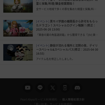
霊と採集/料理/錬金授業開始！
全サービス地域で多くの票を集めた精霊と採集/料理/錬金の授業が始まります。
[イベント]
黒サバ学園の機関長から許可をもらっ
たドラゴン！スペシャルログイン報酬！(修正：
2025-06-26 13:00)
「黄昏の翼の角笛選択箱」から獲得できる「[EV] 黄昏の翼の角笛(14日)」の削除予定日を修正いたしました。
[イベント]
静寂が流れる場所と沈黙の夜、デイリ
ースペシャル&スペシャルパス(修正：2025-04-30
16:55)
アイテム名を修正したしました。
Pearl Abyssサービス利用規約
個人情報処理方針
「黒い砂漠」サービス利用規約