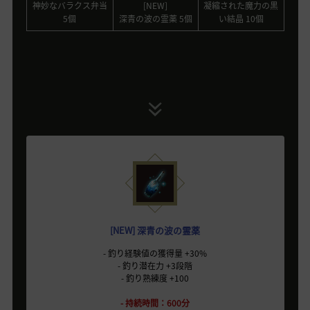
神妙なバラクス弁当
[NEW]
凝縮された魔力の黒
5個
深青の波の霊薬 5個
い結晶 10個
[NEW] 深青の波の霊薬
- 釣り経験値の獲得量 +30%
- 釣り潜在力 +3段階
- 釣り熟練度 +100
- 持続時間：600分