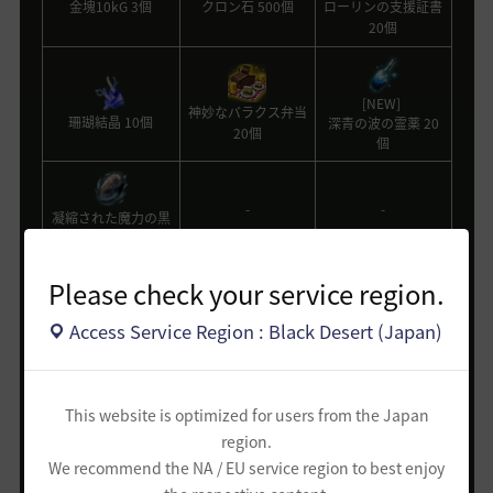
金塊10kG 3個
クロン石 500個
ローリンの支援証書
20個
[NEW]
神妙なバラクス弁当
珊瑚結晶 10個
深青の波の霊薬 20
20個
個
-
-
凝縮された魔力の黒
い結晶 50個
Please check your service region.
Access Service Region : Black Desert (Japan)
2位
This website is optimized for users from the Japan
region.
We recommend the NA / EU service region to best enjoy