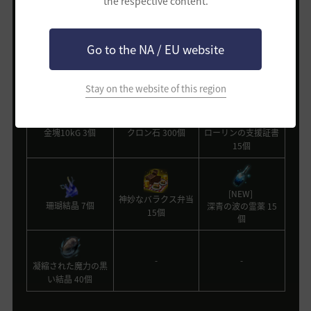
the respective content.
[EV] 波を宿した銀色の箱
Go to the NA / EU website
構成品
Stay on the website of this region
[EV] ジョバン・グ
金塊10kG 3個
クロン石 300個
ローリンの支援証書
15個
[NEW]
神妙なバラクス弁当
珊瑚結晶 7個
深青の波の霊薬 15
15個
個
-
-
凝縮された魔力の黒
い結晶 40個