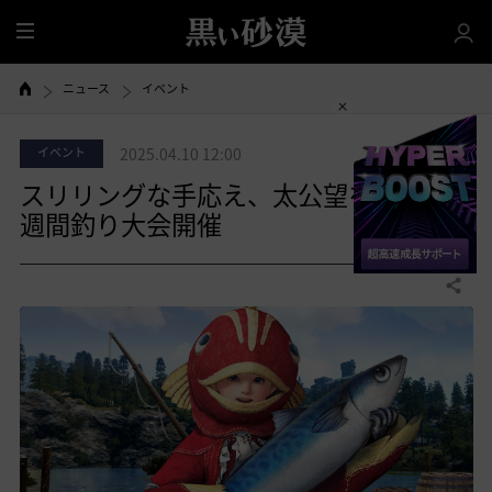
全
体
ニュース
イベント
イベント
2025.04.10 12:00
スリリングな手応え、太公望を探せ！
週間釣り大会開催
共有する