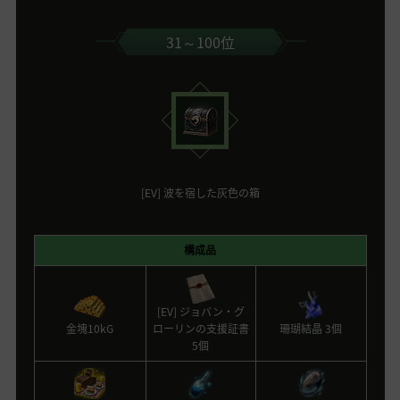
31～100位
[EV] 波を宿した灰色の箱
構成品
[EV] ジョバン・グ
金塊10kG
ローリンの支援証書
珊瑚結晶 3個
5個