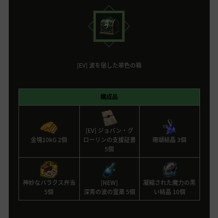
[EV] 波を宿した翠色の箱
構成品
[EV] ジョバン・グ
金塊10kG 2個
ローリンの支援証書
珊瑚結晶 3個
5個
神妙なバラクス弁当
[NEW]
凝縮された魔力の黒
5個
深青の波の霊薬 5個
い結晶 10個