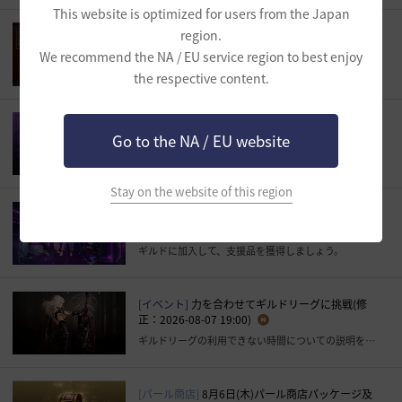
This website is optimized for users from the Japan
region.
[当選者のご案内]
100年前の名画を黒い砂漠で再
現！
We recommend the NA / EU service region to best enjoy
最優秀賞、優秀賞に選ばれた作品をご紹介します。
the respective content.
[イベント]
エージェント攻略ガイド
Go to the NA / EU website
エージェントのスキルコンボなどをまとめた攻略ガイドを共有しましょう！
Stay on the website of this region
[イベント]
[新規/復帰] ギルドに加入しよう！
ギルドに加入して、支援品を獲得しましょう。
[イベント]
力を合わせてギルドリーグに挑戦(修
正：2026-08-07 19:00)
ギルドリーグの利用できない時間についての説明を修正いたしました。
[パール商店]
8月6日(木)パール商店パッケージ及