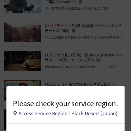
ご案内(2026-08-06)
黒い砂漠利用規約違反ユーザー制裁のご案内
[アップデート]
8月6日(木)最新バージョンアップ
デートのご案内
マルニの戦闘分析機UIの一部テキストが他の言語で表示される現象の修正
[お知らせ]
8月13日(木)一部OSおよびDirectX 9の
サポート終了についてのご案内
Windows 7のOSおよびDirectX 9のサポートを終了する予定です。
[お知らせ]
8月 新たな砂漠研究生のご紹介～！
8月の砂漠研究生を確認してみましょう！
Please check your service region.
Access Service Region : Black Desert (Japan)
[イベント]
HYPERBOOST応援ライブ配信視聴キ
ャンペーン