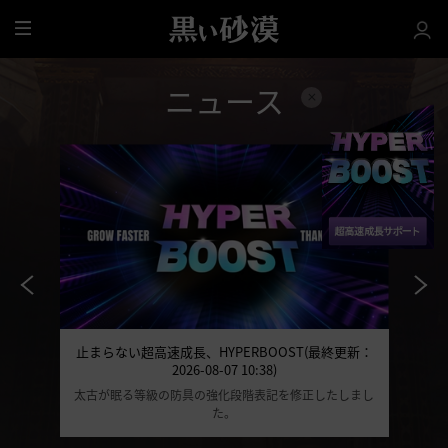
全
体
ニュース
止まらない超高速成長、HYPERBOOST(最終更新：
2026-08-07 10:38)
太古が眠る等級の防具の強化段階表記を修正したしまし
た。