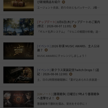
び新規商品を紹介
エージェント衣装、釣りのおともパッケージ、2種の旅路とプレミアム衣装選択箱パッケージなど
[アップデート]
8月6日(木)アップデートのご案内
(修正：2026-08-07 11:05)
「ギルド名声システム」「マルニの戦闘分析機」追加など
[イベント]
2026 砂漠 MUSIC AWARD、主人公は
誰？
MUSIC AWARDにチャレンジしましょう！
[イベント]
新クラス実装記念Twitch Drops！(追
記：2026-08-06 12:00)
土、日の2時間視聴報酬に「夏が込められた衣装選択箱」を追加いたしました。
[GMノート]
[薔薇戦争] 日曜日17時より薔薇戦争
へ進撃せよ！
薔薇戦争で勝利を掴み、栄光をその手に！