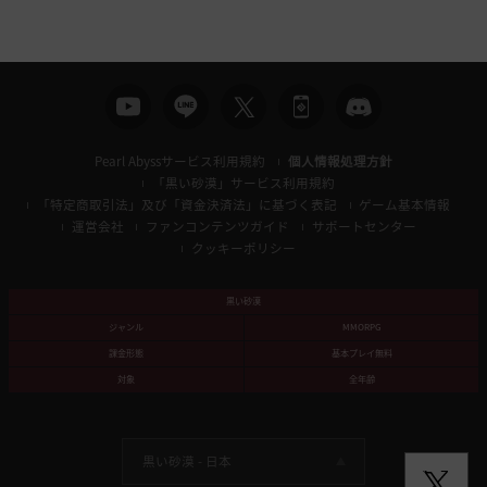
Pearl Abyssサービス利用規約
個人情報処理方針
「黒い砂漠」サービス利用規約
「特定商取引法」及び「資金決済法」に基づく表記
ゲーム基本情報
運営会社
ファンコンテンツガイド
サポートセンター
クッキーポリシー
黒い砂漠
ジャンル
MMORPG
課金形態
基本プレイ無料
対象
全年齢
黒い砂漠 -
日本