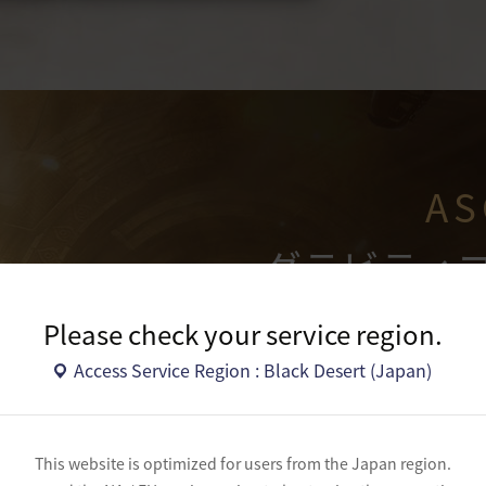
AS
グラビティ
境地を
Please check your service region.
Access Service Region : Black Desert (Japan)
覚醒武器
スレッジハンマー
This website is optimized for users from the Japan region.