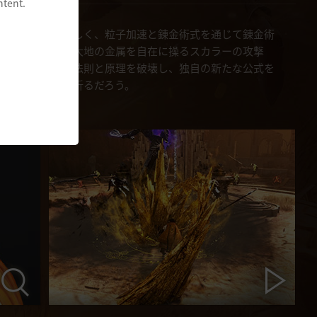
ntent.
う過去にふさわしく、粒子加速と錬金術式を通じて錬金術
と質量、そして大地の金属を自在に操るスカラーの攻撃
得ない。世界の法則と原理を破壊し、独自の新たな公式を
す術もなく膝を折るだろう。