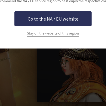
commend the NA / EU service region to best enjoy the respective co
力を解放したスカラーは、錬金術師とい
師の夢である「黄金」を錬成する。速度
Go to the NA / EU website
は、まさに莫大な質量の嵐と言わざるを
生み出すスカラーの攻撃の前に、敵は為
Stay on the website of this region