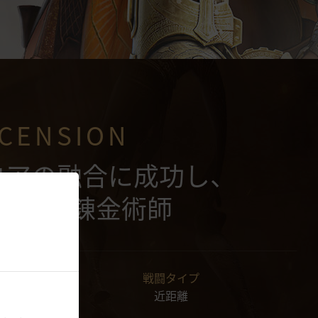
CENSION
コアの融合に成功し、
超えた錬金術師
戦闘タイプ
近距離