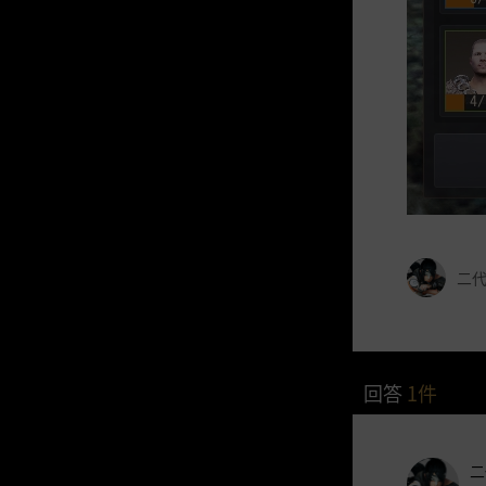
二代
回答
1
件
二