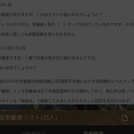
の3人目
う階級がありますが、これはどういう扱いなのでしょうか？
てレベルが上がり、労働者一覧の［＾］マークが点灯しているのですが、その右
の宿舎に戻しても昇級試験を受けられません。
像の1人目と5人目
労働者ですが、一覧での表示色が白と緑があるようです。
違いは何でしょうか？
人目のLv33の労働者は昇級試験に3回連続不合格になり次の試験のレベルアッ
が雇用している労働者は全て作業監督NPCから契約しており、取引所は使って
ebサイトを「無邪気」で検索してみましたがそれらしい回答を見付けられず