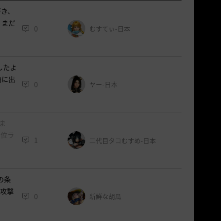
づき、
？まだ
0
むすてぃ-日本
したよ
由に出
0
ヤー-日本
ま
上位ラ
1
二代目タコむすめ-日本
の条
、攻撃
0
新鮮な胡瓜