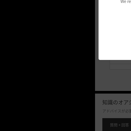
We re
知識のオア
アドバイスが必
質問 + 回答