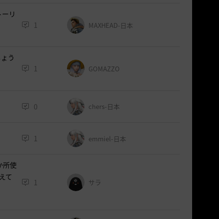
トーリ
1
MAXHEAD-日本
しょう
1
GOMAZZO
0
chers-日本
1
emmiel-日本
か所使
教えて
1
サラ