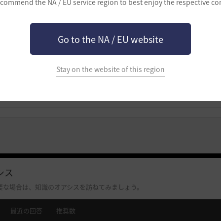
commend the NA / EU service region to best enjoy the respective co
ロ
グ
Go to the NA / EU website
イ
ン
Stay on the website of this region
後
に
利
用
す
る
こ
と
シス
が
で
要な場合は、知識のオアシスを訪ねてみましょう。
き
最近の回答
推奨数
ま