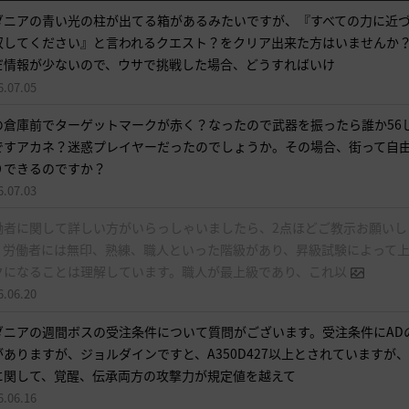
す
ダニアの青い光の柱が出てる箱があるみたいですが、『すべての力に近
。
収してください』と言われるクエスト？をクリア出来た方はいませんか
す
だ情報が少ないので、ウサで挑戦した場合、どうすればいけ
ぐ
6.07.05
に
の倉庫前でターゲットマークが赤く？なったので武器を振ったら誰か56
ロ
ですアカネ？迷惑プレイヤーだったのでしょうか。その場合、街って自
グ
りできるのですか？
イ
6.07.03
ン
ペ
働者に関して詳しい方がいらっしゃいましたら、2点ほどご教示お願いし
ー
。労働者には無印、熟練、職人といった階級があり、昇級試験によって
ジ
クになることは理解しています。職人が最上級であり、これ以
に
6.06.20
移
ダニアの週間ボスの受注条件について質問がございます。受注条件にAD
動
がありますが、ジョルダインですと、A350D427以上とされていますが
し
に関して、覚醒、伝承両方の攻撃力が規定値を越えて
ま
6.06.16