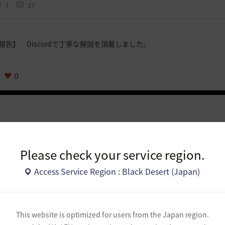
3
17
報告】 Discordで丁寧な解説を頂戴しました。
0
険者様の回答を待っています。
Please check your service region.
Paragraph
15px
Access Service Region : Black Desert (Japan)
This website is optimized for users from the Japan region.