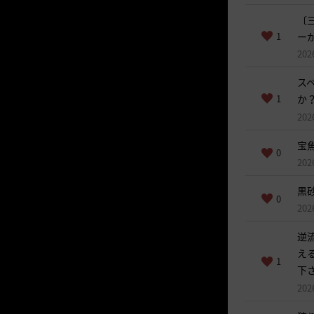
〔
1
ー
202
ス
1
か
202
宝
0
202
黒
0
202
逆
える
1
下
202