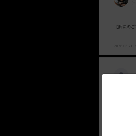
【解決のご
2026.06.21
冒
投
稿
す
る