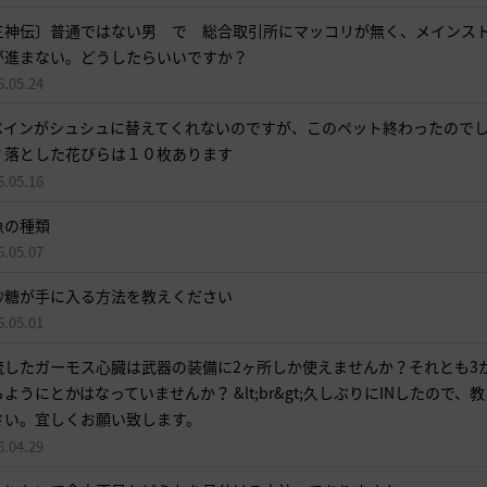
す
か
三神伝〕普通ではない男 で 総合取引所にマッコリが無く、メインス
が進まない。どうしたらいいですか？
?
6.05.24
ベインがシュシュに替えてくれないのですが、このペット終わったので
？落とした花びらは１０枚あります
6.05.16
魚の種類
6.05.07
砂糖が手に入る方法を教えください
6.05.01
流したガーモス心臓は武器の装備に2ヶ所しか使えませんか？それとも3
ようにとかはなっていませんか？ &lt;br&gt;久しぶりにINしたので、
さい。宜しくお願い致します。
6.04.29