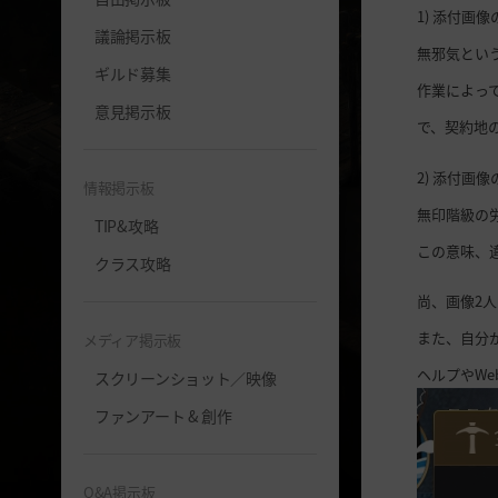
1) 添付画像
議論掲示板
無邪気とい
ギルド募集
作業によっ
意見掲示板
で、契約地
2) 添付画
情報掲示板
無印階級の
TIP&攻略
この意味、
クラス攻略
尚、画像2
また、自分
メディア掲示板
ヘルプやW
スクリーンショット／映像
ファンアート & 創作
Q&A掲示板