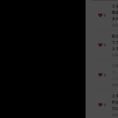
エ
吸
0
ま
202
街
う
0
入
202
労
す
0
ン
202
エ
件
0
力
202