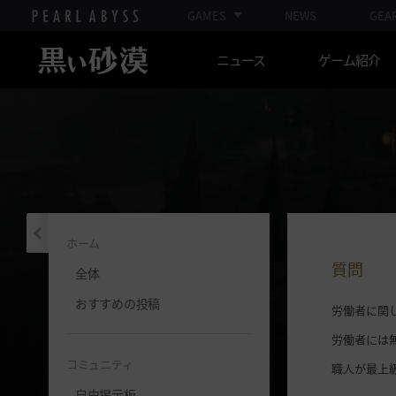
GAMES
NEWS
GEA
ニュース
ゲーム紹介
ホーム
質問
全体
おすすめの投稿
労働者に関
労働者には
コミュニティ
職人が最上
自由掲示板