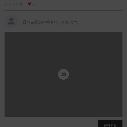
2026.03.18
2
冒険者様の回答を待っています。
投
稿
す
る
ロ
グ
イ
ン
後
に
利
用
す
返答する