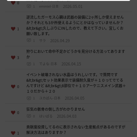
0
2026.05.01
1
emmiel-日本
逆流したガーモス心臓は武器の装備に2ヶ所しか使えません
か？それとも3か所使えるようにとかはなっていませんか？
&lt;br&gt;久しぶりにINしたので、教えて下さい。宜しくお
1
願い致します。
2026.04.29
1
サラ
狩りにおいて命中不足かどうかを見分ける方法ってあります
か
3
2026.04.15
1
でよな-日本
イベント破壊されない水晶はうれしいです。で質問です
&lt;br&gt;セット効果表示で装備耐久度が＋１０ってでてる
んですけど &lt;br&gt;8部位で＋１０アーケニスメイン武器＋
0
１０だから＋２０
2026.04.05
1
ユカぽん-日本
狂気の骸骨の倒し方がわかりません
0
2026.04.03
0
はいぽる
貢献度投資してるのに表示されない生産拠点があるのですが
解決方法はありますか？
1