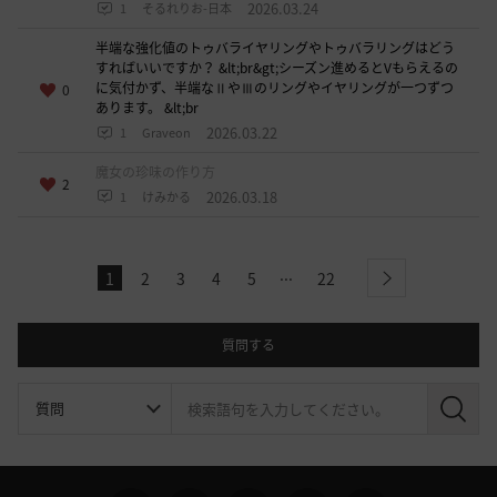
2026.03.24
1
そるれりお-日本
半端な強化値のトゥバライヤリングやトゥバラリングはどう
すればいいですか？ &lt;br&gt;シーズン進めるとVもらえるの
に気付かず、半端なⅡやⅢのリングやイヤリングが一つずつ
0
あります。 &lt;br
2026.03.22
1
Graveon
魔女の珍味の作り方
2
2026.03.18
1
けみかる
...
1
2
3
4
5
22
l
next
a
s
t
質問する
検
索