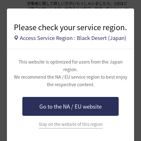
に
労働者に関して詳しい方がいらっしゃいましたら、2点ほど
移
ご教示お願いします。労働者には無印、熟練、職人といった
階級があり、昇級試験によって上位ランクになることは理解
動
0
しています。職人が最上級であり、これ以
し
Please check your service region.
2026.06.20
1
二代目タコむすめ-日本
ま
Access Service Region : Black Desert (Japan)
す
エダニアの週間ボスの受注条件について質問がございます。
か
受注条件にADの条件がありますが、ジョルダインですと、
A350D427以上とされていますが、攻撃力に関して、覚醒、
0
?
伝承両方の攻撃力が規定値を越えて
This website is optimized for users from the Japan
2026.06.16
0
新鮮な胡瓜
region.
〔三神伝〕普通ではない男 で 総合取引所にマッコリが無
We recommend the NA / EU service region to best enjoy
く、メインストーリーが進まない。どうしたらいいですか？
1
the respective content.
2026.05.24
1
MAXHEAD-日本
スベインがシュシュに替えてくれないのですが、このペット
終わったのでしょうか？落とした花びらは１０枚あります
1
Go to the NA / EU website
2026.05.16
1
GOMAZZO
宝魚の種類
Stay on the website of this region
0
2026.05.07
0
chers-日本
黒砂糖が手に入る方法を教えください