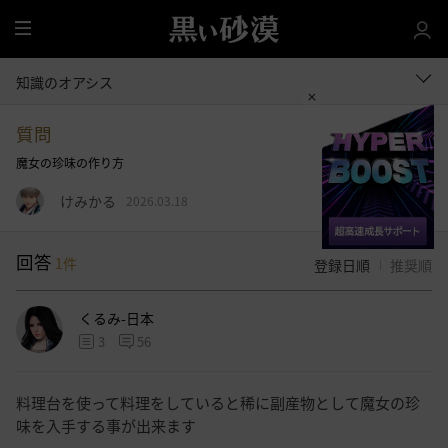
全
体
知識のオアシス
質問
魔女の珍味の作り方
けみかる
2026.03.18
回答
1
件
登録日順
推奨順
くるみ-日本
3
56
料理台を使って料理をしていると稀に副産物として魔女の珍
味を入手する事が出来ます