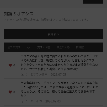
る
こ
知識のオアシス
と
アドバイスが必要な場合は、知識のオアシスを訪ねてみましょう。
が
で
き
質問する
ま
す
。
全ての質問
質問 + 回答
最近の回答
推奨数
す
エダニアの青い光の柱が出てる箱があるみたいですが、『す
ぐ
べての力に近づき、吸収してください』と言われるクエス
に
ト？をクリア出来た方はいませんか？まだまだ情報が少ない
0
ので、ウサで挑戦した場合、どうすればいけ
ロ
2026.07.05
0
むすてぃ-日本
グ
イ
街の倉庫前でターゲットマークが赤く？なったので武器を振
ン
ったら誰か56したようですアカネ？迷惑プレイヤーだったの
ペ
でしょうか。その場合、街って自由に出入りできるのです
0
か？
ー
2026.07.03
0
ヤー-日本
ジ