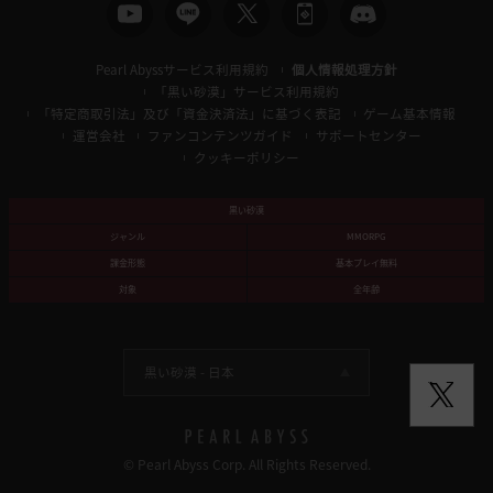
Pearl Abyssサービス利用規約
個人情報処理方針
「黒い砂漠」サービス利用規約
「特定商取引法」及び「資金決済法」に基づく表記
ゲーム基本情報
運営会社
ファンコンテンツガイド
サポートセンター
クッキーポリシー
黒い砂漠
ジャンル
MMORPG
課金形態
基本プレイ無料
対象
全年齢
黒い砂漠 -
日本
© Pearl Abyss Corp. All Rights Reserved.