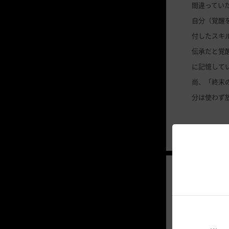
間違ってい
自分（覚醒
付したスキ
伝承だと覚
に記憶して
尚、「終末
分は使わず
2026.02.26
冒
投
稿
す