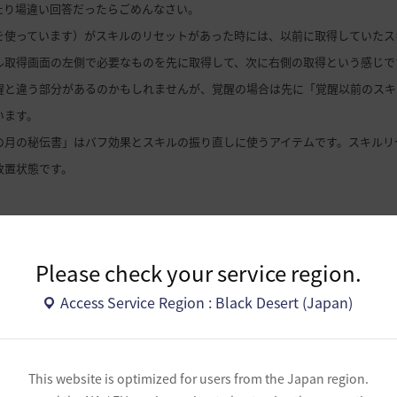
たり場違い回答だったらごめんなさい。
を使っています）がスキルのリセットがあった時には、以前に取得していたス
ル取得画面の左側で必要なものを先に取得して、次に右側の取得という感じで
醒と違う部分があるのかもしれませんが、覚醒の場合は先に「覚醒以前のスキ
います。
の月の秘伝書」はバフ効果とスキルの振り直しに使うアイテムです。スキルリ
放置状態です。
0
Please check your service region.
Access Service Region : Black Desert (Japan)
険者様の回答を待っています。
Paragraph
15px
This website is optimized for users from the Japan region.