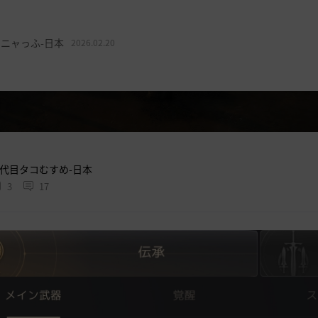
ニャっふ-日本
2026.02.20
代目タコむすめ-日本
3
17