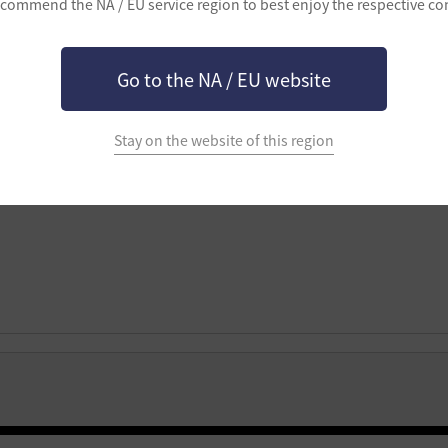
commend the NA / EU service region to best enjoy the respective co
Go to the NA / EU website
Stay on the website of this region
ロ
グ
イ
ン
後
に
利
用
す
る
こ
と