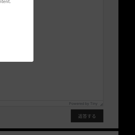
ntent.
Powered by
Tiny
返答する