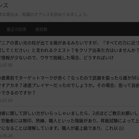
シス
が
で
要な場合は、知識のオアシスを訪ねてみましょう。
き
最近の回答
推奨数
ま
す
ダニアの青い光の柱が出てる箱があるみたいですが、『すべての力に近
。
収してください』と言われるクエスト？をクリア出来た方はいませんか
す
だ情報が少ないので、ウサで挑戦した場合、どうすればいけ
ぐ
6.07.05
に
の倉庫前でターゲットマークが赤く？なったので武器を振ったら誰か56
ロ
ですアカネ？迷惑プレイヤーだったのでしょうか。その場合、街って自
グ
りできるのですか？
イ
6.07.03
ン
ペ
働者に関して詳しい方がいらっしゃいましたら、2点ほどご教示お願いし
ー
。労働者には無印、熟練、職人といった階級があり、昇級試験によって
ジ
クになることは理解しています。職人が最上級であり、これ以
に
6.06.20