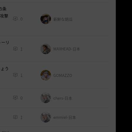
の条
、攻撃
0
新鮮な胡瓜
トーリ
1
MAXHEAD-日本
しょう
1
GOMAZZO
0
chers-日本
1
emmiel-日本