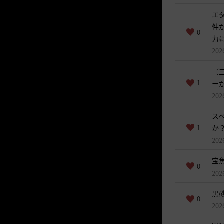
エ
件
0
力
202
〔
1
ー
202
ス
1
か
202
宝
0
202
黒
0
202