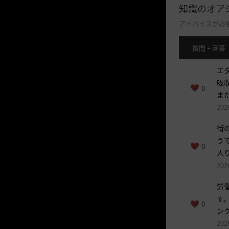
知識のオア
アドバイスが必
質問 + 回答
エ
吸
0
ま
202
街
う
0
入
202
労
す
0
ン
202