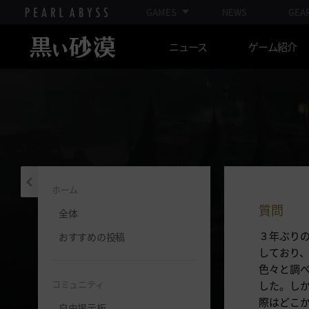
GAMES
NEWS
GEA
ニュース
ゲーム紹介
ホーム
質問
全体
３年ぶりの
おすすめの投稿
しており
色々と調
コミュニティ
した。しか
際はどこ
自由掲示板