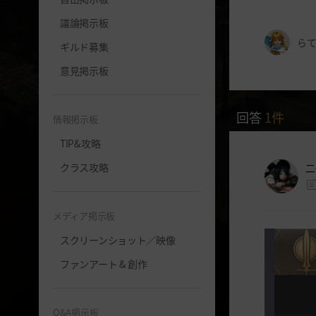
議論掲示板
らて
ギルド募集
意見掲示板
回答
1
件
情報掲示板
TIP&攻略
クラス攻略
二
メディア掲示板
スクリーンショット／映像
ファンアート & 創作
Q&A掲示板