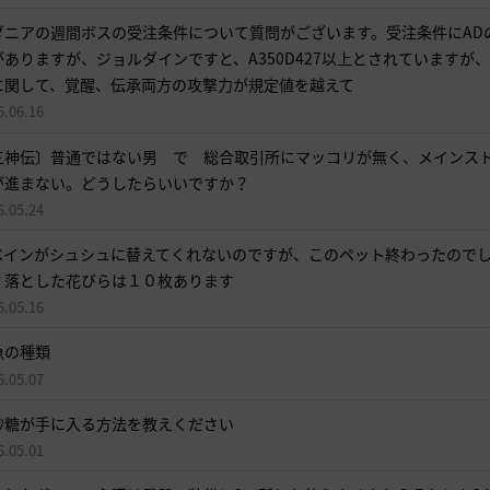
移
ダニアの週間ボスの受注条件について質問がございます。受注条件にAD
動
がありますが、ジョルダインですと、A350D427以上とされていますが
し
に関して、覚醒、伝承両方の攻撃力が規定値を越えて
ま
6.06.16
す
か
三神伝〕普通ではない男 で 総合取引所にマッコリが無く、メインス
が進まない。どうしたらいいですか？
?
6.05.24
ベインがシュシュに替えてくれないのですが、このペット終わったので
？落とした花びらは１０枚あります
6.05.16
魚の種類
6.05.07
砂糖が手に入る方法を教えください
6.05.01