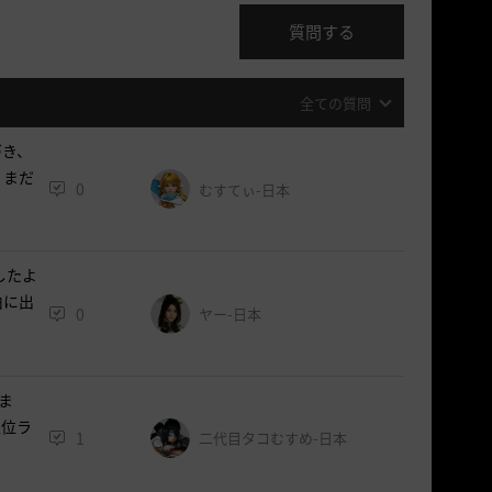
質問する
全ての質問
づき、
？まだ
0
むすてぃ-日本
したよ
由に出
0
ヤー-日本
ま
上位ラ
1
二代目タコむすめ-日本