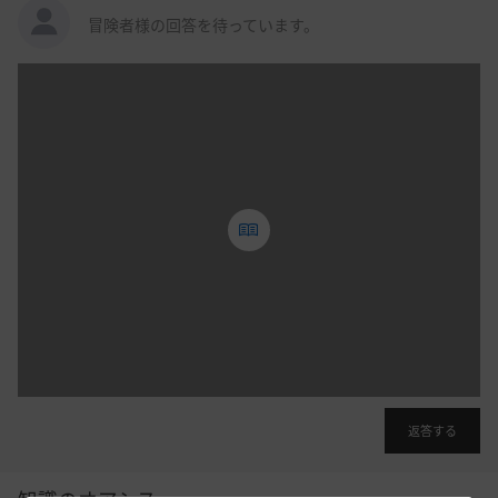
冒険者様の回答を待っています。
投
稿
す
る
ロ
グ
イ
ン
後
に
利
用
す
返答する
る
こ