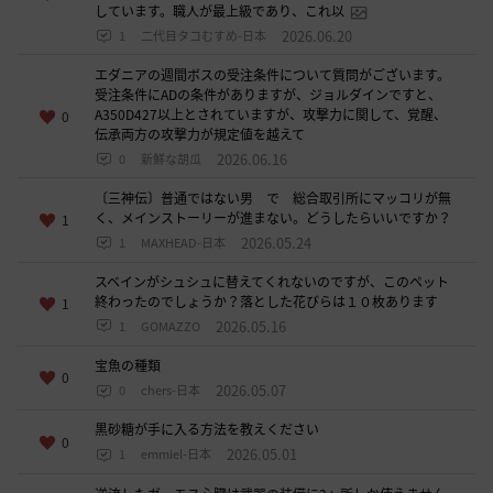
しています。職人が最上級であり、これ以
し
2026.06.20
1
二代目タコむすめ-日本
ま
す
エダニアの週間ボスの受注条件について質問がございます。
か
受注条件にADの条件がありますが、ジョルダインですと、
A350D427以上とされていますが、攻撃力に関して、覚醒、
0
?
伝承両方の攻撃力が規定値を越えて
2026.06.16
0
新鮮な胡瓜
〔三神伝〕普通ではない男 で 総合取引所にマッコリが無
く、メインストーリーが進まない。どうしたらいいですか？
1
2026.05.24
1
MAXHEAD-日本
スベインがシュシュに替えてくれないのですが、このペット
終わったのでしょうか？落とした花びらは１０枚あります
1
2026.05.16
1
GOMAZZO
宝魚の種類
0
2026.05.07
0
chers-日本
黒砂糖が手に入る方法を教えください
0
2026.05.01
1
emmiel-日本