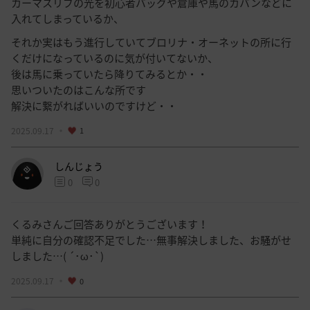
カーマスリブの光を初心者バッグや倉庫や馬のカバンなどに
入れてしまっているか、
それか実はもう進行していてブロリナ・オーネットの所に行
くだけになっているのに気が付いてないか、
後は馬に乗っていたら降りてみるとか・・
思いついたのはこんな所です
解決に繋がればいいのですけど・・
2025.09.17
1
しんじょう
0
0
くるみさんご回答ありがとうございます！
単純に自分の確認不足でした…無事解決しました、お騒がせ
しました…( ´･ω･`)
2025.09.17
0