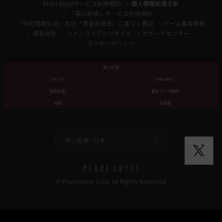
Pearl Abyssサービス利用規約
個人情報処理方針
「黒い砂漠」サービス利用規約
「特定商取引法」及び「資金決済法」に基づく表記
ゲーム基本情報
運営会社
ファンコンテンツガイド
サポートセンター
クッキーポリシー
黒い砂漠
ジャンル
MMORPG
課金形態
基本プレイ無料
対象
全年齢
黒い砂漠 -
日本
© Pearl Abyss Corp. All Rights Reserved.