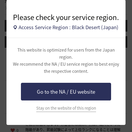
知識のオアシス
と
アドバイスが必要な場合は、知識のオアシスを訪ねてみましょう。
が
Please check your service region.
で
き
質問する
Access Service Region : Black Desert (Japan)
ま
す
。
全ての質問
質問 + 回答
最近の回答
推奨数
す
This website is optimized for users from the Japan
エダニアの青い光の柱が出てる箱があるみたいですが、『す
ぐ
region.
べての力に近づき、吸収してください』と言われるクエス
に
ト？をクリア出来た方はいませんか？まだまだ情報が少ない
We recommend the NA / EU service region to best enjoy
0
ので、ウサで挑戦した場合、どうすればいけ
ロ
the respective content.
2026.07.05
0
むすてぃ-日本
グ
イ
街の倉庫前でターゲットマークが赤く？なったので武器を振
ン
Go to the NA / EU website
ったら誰か56したようですアカネ？迷惑プレイヤーだったの
ペ
でしょうか。その場合、街って自由に出入りできるのです
0
か？
ー
Stay on the website of this region
2026.07.03
0
ヤー-日本
ジ
に
労働者に関して詳しい方がいらっしゃいましたら、2点ほど
移
ご教示お願いします。労働者には無印、熟練、職人といった
階級があり、昇級試験によって上位ランクになることは理解
動
0