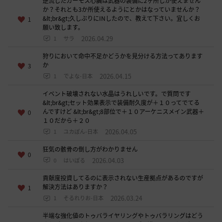
逆流したガーモス心臓は武器の装備に2ヶ所しか使えません
か？それとも3か所使えるようにとかはなっていませんか？
&lt;br&gt;久しぶりにINしたので、教えて下さい。宜しくお
1
願い致します。
2026.04.29
1
サラ
狩りにおいて命中不足かどうかを見分ける方法ってあります
か
3
2026.04.15
1
でよな-日本
イベント破壊されない水晶はうれしいです。で質問です
&lt;br&gt;セット効果表示で装備耐久度が＋１０ってでてる
んですけど &lt;br&gt;8部位で＋１０アーケニスメイン武器＋
0
１０だから＋２０
2026.04.05
1
ユカぽん-日本
狂気の骸骨の倒し方がわかりません
0
2026.04.03
0
はいぽる
貢献度投資してるのに表示されない生産拠点があるのですが
解決方法はありますか？
1
2026.03.24
1
そるれりお-日本
半端な強化値のトゥバライヤリングやトゥバラリングはどう