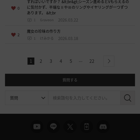
すればいいですか？ &lt;br&gt;シーズン進めるとVもらえるの
に気付かず、半端なⅡやⅢのリングやイヤリングが一つずつ
0
あります。 &lt;br
2026.03.22
1
Graveon
魔女の珍味の作り方
2
2026.03.18
1
けみかる
...
1
2
3
4
5
22
l
next
a
s
t
質問する
検
索