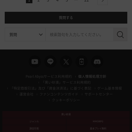
l
next
a
s
t
質問する
検
索
Pearl Abyssサービス利用規約
個人情報処理方針
「黒い砂漠」サービス利用規約
「特定商取引法」及び「資金決済法」に基づく表記
ゲーム基本情報
運営会社
ファンコンテンツガイド
サポートセンター
クッキーポリシー
黒い砂漠
ジャンル
MMORPG
課金形態
基本プレイ無料