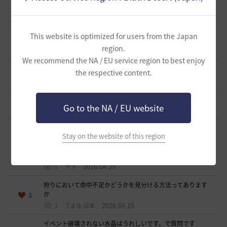
く、メインストーリーが進まない。どうしたらいいですか？
1
2026.05.24
1
MAXHEAD-日本
スベインがシュシュに替えてくれないのですが、このペット
This website is optimized for users from the Japan
終わったのでしょうか？落とした花びらは１０枚あります
1
region.
2026.05.16
1
GOMAZZO
We recommend the NA / EU service region to best enjoy
宝魚の種類
the respective content.
0
2026.05.07
0
chers-日本
黒砂糖が手に入る方法を教えください
0
Go to the NA / EU website
2026.05.01
1
emmiel-日本
逆流したガーモス心臓は武器の装備に2ヶ所しか使えません
Stay on the website of this region
か？それとも3か所使えるようにとかはなっていませんか？
&lt;br&gt;久しぶりにINしたので、教えて下さい。宜しくお
1
願い致します。
2026.04.29
1
サラ
狩りにおいて命中不足かどうかを見分ける方法ってあります
か
3
2026.04.15
1
でよな-日本
イベント破壊されない水晶はうれしいです。で質問です