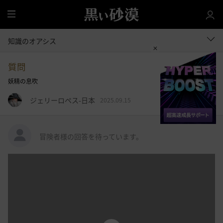
全
体
知識のオアシス
質問
妖精の息吹
ジェリーロペス-日本
2025.09.15
冒険者様の回答を待っています。
投
稿
す
る