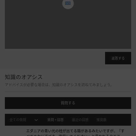
ロ
グ
イ
ン
後
に
利
用
返答する
す
る
こ
知識のオアシス
と
アドバイスが必要な場合は、知識のオアシスを訪ねてみましょう。
が
で
き
質問する
ま
す
全ての質問
質問 + 回答
最近の回答
推奨数
。
す
エダニアの青い光の柱が出てる箱があるみたいですが、『す