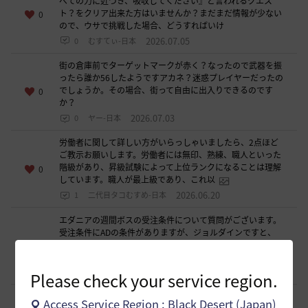
ぐ
べての力に近づき、吸収してください』と言われるクエス
ト？をクリア出来た方はいませんか？まだまだ情報が少ない
0
に
ので、ウサで挑戦した場合、どうすればいけ
ロ
2026.07.05
0
むすてぃ-日本
グ
イ
街の倉庫前でターゲットマークが赤く？なったので武器を振
ったら誰か56したようですアカネ？迷惑プレイヤーだったの
ン
でしょうか。その場合、街って自由に出入りできるのです
0
ペ
か？
ー
2026.07.03
0
ヤー-日本
ジ
に
労働者に関して詳しい方がいらっしゃいましたら、2点ほど
ご教示お願いします。労働者には無印、熟練、職人といった
移
階級があり、昇級試験によって上位ランクになることは理解
0
動
しています。職人が最上級であり、これ以
し
2026.06.20
1
二代目タコむすめ-日本
ま
エダニアの週間ボスの受注条件について質問がございます。
す
受注条件にADの条件がありますが、ジョルダインですと、
か
A350D427以上とされていますが、攻撃力に関して、覚醒、
0
?
伝承両方の攻撃力が規定値を越えて
2026.06.16
0
新鮮な胡瓜
Please check your service region.
〔三神伝〕普通ではない男 で 総合取引所にマッコリが無
Access Service Region : Black Desert (Japan)