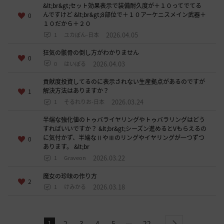
&lt;br&gt;セット効果表示で装備耐久度が＋１０ってでてる
んですけど &lt;br&gt;8部位で＋１０アーケニスメイン武器＋
0
１０だから＋２０
2026.04.05
1
ユカぽん-日本
狂気の骸骨の倒し方がわかりません
0
2026.04.03
0
はいぽる
貢献度投資してるのに表示されない生産拠点があるのですが
解決方法はありますか？
1
2026.03.24
1
そるれりお-日本
半端な強化値のトゥバライヤリングやトゥバラリングはどう
すればいいですか？ &lt;br&gt;シーズン進めるとVもらえるの
に気付かず、半端なⅡやⅢのリングやイヤリングが一つずつ
0
あります。 &lt;br
2026.03.22
1
Graveon
魔女の珍味の作り方
2
2026.03.18
1
けみかる
...
1
2
3
4
5
22