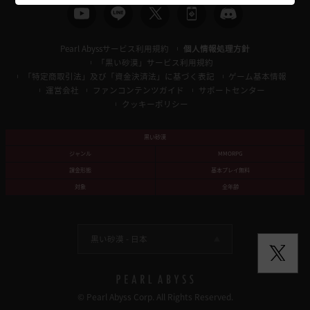
Pearl Abyssサービス利用規約
個人情報処理方針
「黒い砂漠」サービス利用規約
「特定商取引法」及び「資金決済法」に基づく表記
ゲーム基本情報
運営会社
ファンコンテンツガイド
サポートセンター
クッキーポリシー
黒い砂漠
ジャンル
MMORPG
課金形態
基本プレイ無料
対象
全年齢
黒い砂漠 -
日本
© Pearl Abyss Corp. All Rights Reserved.