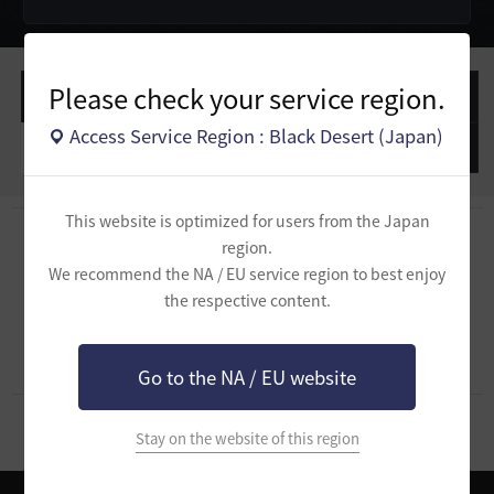
Please check your service region.
作成した投稿
作成したコメント
Access Service Region : Black Desert (Japan)
作成した質問
作成したコメント
This website is optimized for users from the Japan
region.
We recommend the NA / EU service region to best enjoy
作成した質問がありません。
the respective content.
Go to the NA / EU website
Stay on the website of this region