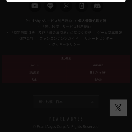
Pearl Abyssサービス利用規約
個人情報処理方針
「黒い砂漠」サービス利用規約
「特定商取引法」及び「資金決済法」に基づく表記
ゲーム基本情報
運営会社
ファンコンテンツガイド
サポートセンター
クッキーポリシー
黒い砂漠
ジャンル
MMORPG
課金形態
基本プレイ無料
対象
全年齢
黒い砂漠 -
日本
© Pearl Abyss Corp. All Rights Reserved.