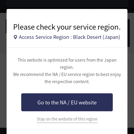
Please check your service region.
作成した投稿
作成したコメント
Access Service Region : Black Desert (Japan)
作成した質問
作成したコメント
This website is optimized for users from the Japan
region.
We recommend the NA / EU service region to best enjoy
作成した質問がありません。
the respective content.
Go to the NA / EU website
Stay on the website of this region