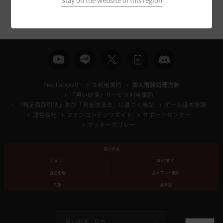
Stay on the website of this region
Pearl Abyssサービス利用規約
個人情報処理方針
「黒い砂漠」サービス利用規約
「特定商取引法」及び「資金決済法」に基づく表記
ゲーム基本情報
運営会社
ファンコンテンツガイド
サポートセンター
クッキーポリシー
黒い砂漠
ジャンル
MMORPG
課金形態
基本プレイ無料
対象
全年齢
黒い砂漠 -
日本