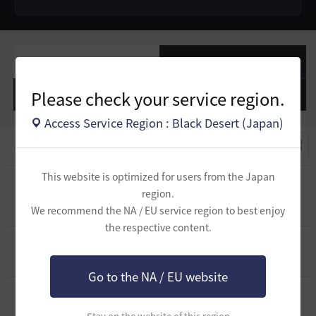
作成した投稿
作成したコメント
Please check your service region.
作成した質問
作成したコメント
Access Service Region : Black Desert (Japan)
This website is optimized for users from the Japan
[スクリーンショット／映像]
[ひな壇チャレン
region.
ジ]
1
We recommend the NA / EU service region to best enjoy
2026.03.06
0
3.5K
the respective content.
[スクリーンショット／映像]
ほろ苦い
0
2026.02.08
2
577
Go to the NA / EU website
1