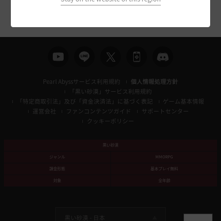
Pearl Abyssサービス利用規約
個人情報処理方針
「黒い砂漠」サービス利用規約
「特定商取引法」及び「資金決済法」に基づく表記
ゲーム基本情報
運営会社
ファンコンテンツガイド
サポートセンター
クッキーポリシー
黒い砂漠
ジャンル
MMORPG
課金形態
基本プレイ無料
対象
全年齢
黒い砂漠 -
日本