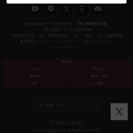
Pearl Abyssサービス利用規約
個人情報処理方針
「黒い砂漠」サービス利用規約
「特定商取引法」及び「資金決済法」に基づく表記
ゲーム基本情報
運営会社
ファンコンテンツガイド
サポートセンター
クッキーポリシー
黒い砂漠
ジャンル
MMORPG
課金形態
基本プレイ無料
対象
全年齢
黒い砂漠 -
日本
© Pearl Abyss Corp. All Rights Reserved.