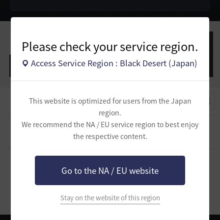
Please check your service region.
作成した投稿
作成したコメント
Access Service Region : Black Desert (Japan)
作成した質問
作成したコメント
This website is optimized for users from the Japan
region.
We recommend the NA / EU service region to best enjoy
[自由掲示板]
助けてください
0
the respective content.
2025.09.07
1
3.4K
Go to the NA / EU website
1
Stay on the website of this region