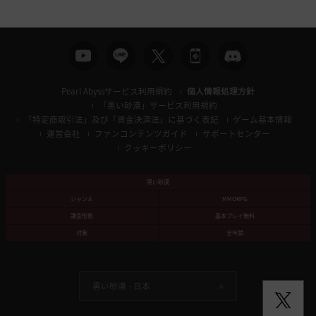
Pearl Abyssサービス利用規約
個人情報処理方針
「黒い砂漠」サービス利用規約
「特定商取引法」及び「資金決済法」に基づく表記
ゲーム基本情報
運営会社
ファンコンテンツガイド
サポートセンター
クッキーポリシー
黒い砂漠
ジャンル
MMORPG
課金形態
基本プレイ無料
対象
全年齢
黒い砂漠 -
日本