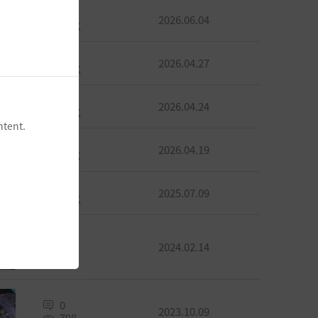
0
2026.06.04
2.5K
0
2026.04.27
2.7K
0
2026.04.24
1.9K
ntent.
0
2026.04.19
1.9K
0
2025.07.09
1.3K
1
2024.02.14
642
0
2023.10.09