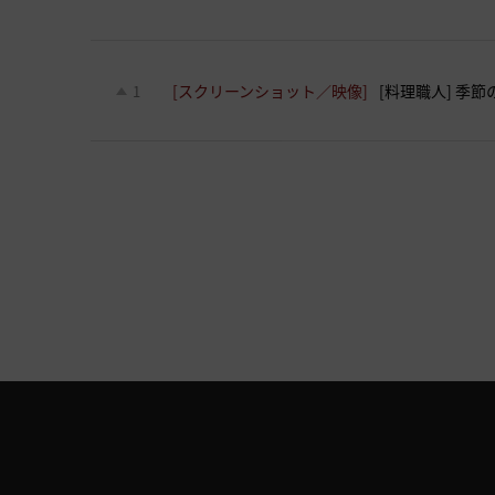
[スクリーンショット／映像]
[料理職人] 季
1