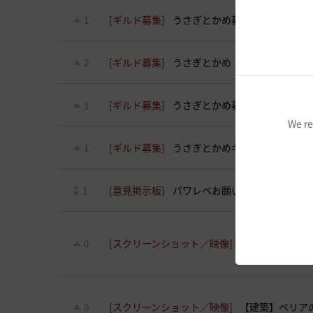
[ギルド募集]
うさぎとかめ募集です❗️
1
[ギルド募集]
うさぎとかめ 仲間募集中^ ^
2
[ギルド募集]
うさぎとかめ募集ですよ〜^ ^
1
We re
[ギルド募集]
うさぎとかめギルメン募集中だ
1
[意見掲示板]
パワレベお願い出来る方います
1
[スクリーンショット／映像]
バレンタイン
0
[スクリーンショット／映像]
【建築】ベリア
0