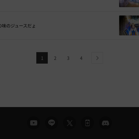
節の味のジュースだょ
1
2
3
4
next