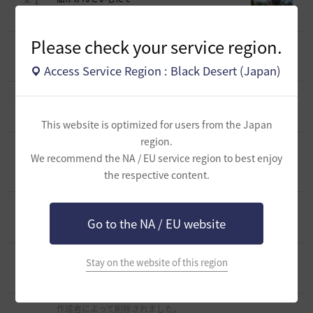
1
2025.10.16
1
430
Please check your service region.
[スクリーンショット／映像]
うさだなや２
1
2025.10.13
0
1K
Access Service Region : Black Desert (Japan)
[スクリーンショット／映像]
ウサだなや
0
2025.10.01
0
921
This website is optimized for users from the Japan
region.
[スクリーンショット／映像]
レンジャーだなや
We recommend the NA / EU service region to best enjoy
２
1
the respective content.
2025.10.01
0
884
[スクリーンショット／映像]
レンジャーだなや
2
Go to the NA / EU website
2025.09.28
0
1.2K
[スクリーンショット／映像]
あっ
Stay on the website of this region
1
2021.08.25
0
794
作成者によって削除されました。