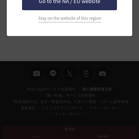
Go to the NA / EU website
も使いやすいでしょうか？
8
2024.07.25
0
5.5K
Stay on the website of this region
1
Pearl Abyssサービス利用規約
個人情報処理方針
「黒い砂漠」サービス利用規約
「特定商取引法」及び「資金決済法」に基づく表記
ゲーム基本情報
運営会社
ファンコンテンツガイド
サポートセンター
クッキーポリシー
黒い砂漠
ジャンル
MMORPG