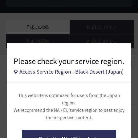
作成した投稿
作成したコメント
作成した質問
作成したコメント
Please check your service region.
Access Service Region : Black Desert (Japan)
[クラス攻略]
【’26/05/14 追記】初心者さんで
も簡単！光セラさんのPvE取扱説明書【セラフ
8
ィムのスキル】
This website is optimized for users from the Japan
2025.12.30
0
5K
region.
We recommend the NA / EU service region to best enjoy
[クラス攻略]
【ドーサのコツ】本当に初心者に
も使いやすいでしょうか？ Part2
the respective content.
2
2024.09.03
0
4K
[クラス攻略]
【ドーサのコツ】本当に初心者に