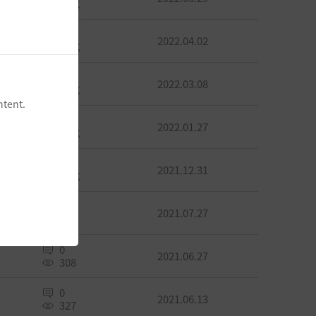
4.4K
1
2022.04.02
1.4K
1
2022.03.08
2.1K
ntent.
0
2022.01.27
3.9K
3
2021.12.31
7.9K
0
2021.07.27
315
0
2021.06.27
308
0
2021.06.13
327