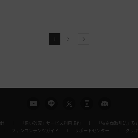
1
2
next
針
「黒い砂漠」サービス利用規約
「特定商取引法」及
ファンコンテンツガイド
サポートセンター
クッ