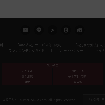
針
「黒い砂漠」サービス利用規約
「特定商取引法」及
ファンコンテンツガイド
サポートセンター
クッ
黒い砂漠
ジャンル
MMORPG
課金形態
基本プレイ無料
対象
全年齢
© Pearl Abyss Corp. All Rights Reserved.
黒い砂漠 -
日