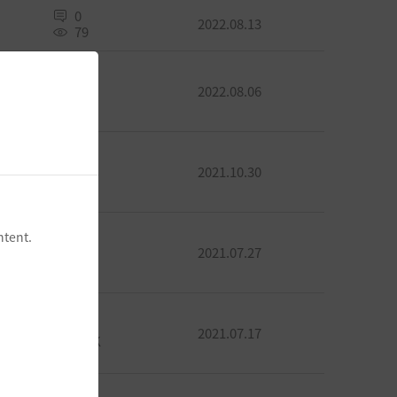
0
2022.08.13
79
0
2022.08.06
777
0
2021.10.30
834
ntent.
0
2021.07.27
790
0
2021.07.17
4.4K