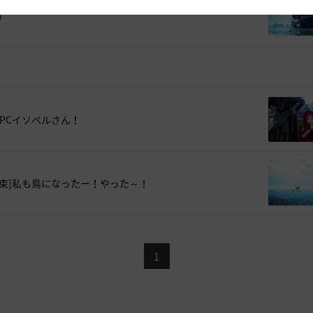
]
NPCイソベルさん！
約束]私も鳥になったー！やった～！
1