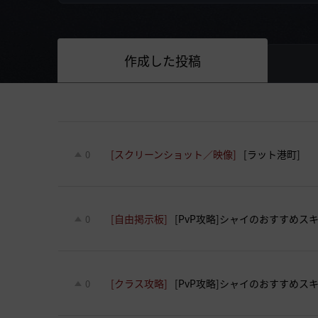
作成した投稿
[スクリーンショット／映像]
[ラット港町]
0
[自由掲示板]
[PvP攻略]シャイのおすすめス
0
[クラス攻略]
[PvP攻略]シャイのおすすめス
0