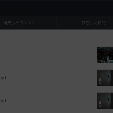
作成したコメント
作成した質問
キル！
キル！