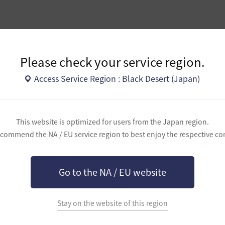
Please check your service region.
Access Service Region : Black Desert (Japan)
イメージしました！
This website is optimized for users from the Japan region.
commend the NA / EU service region to best enjoy the respective co
Go to the NA / EU website
！15分でできるお手軽デイリー（釣りを除く）
Stay on the website of this region