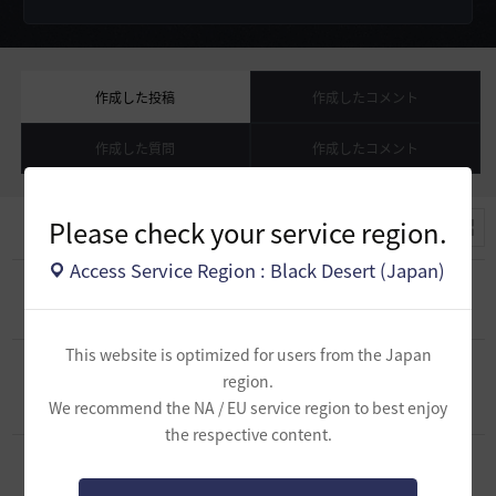
作成した投稿
作成したコメント
作成した質問
作成したコメント
Please check your service region.
Access Service Region : Black Desert (Japan)
[スクリーンショット／映像]
甘い
0
2026.02.05
0
326
This website is optimized for users from the Japan
[スクリーンショット／映像]
[ステージの上で撮
region.
影！]
0
We recommend the NA / EU service region to best enjoy
2026.01.09
0
1.3K
the respective content.
[スクリーンショット／映像]
私だけの宴会
0
2025.12.14
0
511