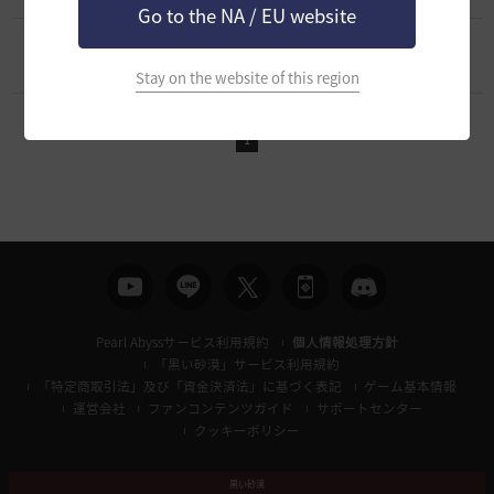
Go to the NA / EU website
[クラス攻略]
伝承ドーサのpvpコンボが知りたいです。
0
2025.08.13
0
2.8K
Stay on the website of this region
1
Pearl Abyssサービス利用規約
個人情報処理方針
「黒い砂漠」サービス利用規約
「特定商取引法」及び「資金決済法」に基づく表記
ゲーム基本情報
運営会社
ファンコンテンツガイド
サポートセンター
クッキーポリシー
黒い砂漠