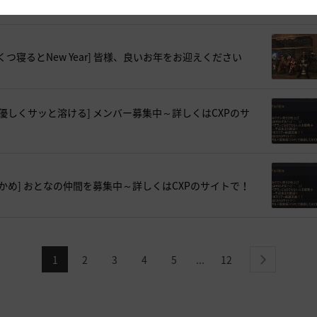
ういくつ寝るとNew Year] 皆様、良いお年をお迎えください
胃に優しくサッと溶ける] メンバー募集中～詳しくはCXPのサ
わらかめ] おとなの仲間を募集中～詳しくはCXPのサイトで！
1
2
3
4
5
12
...
next