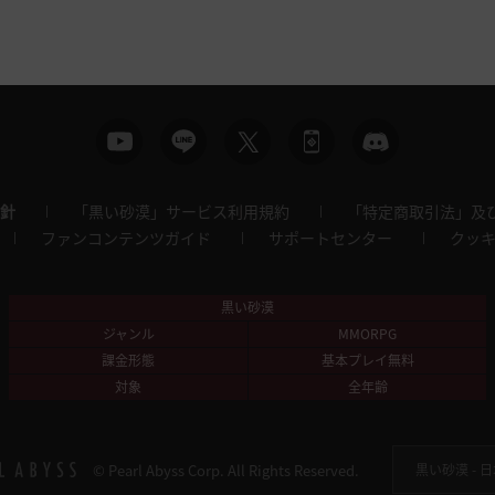
針
「黒い砂漠」サービス利用規約
「特定商取引法」及
ファンコンテンツガイド
サポートセンター
クッ
黒い砂漠
ジャンル
MMORPG
課金形態
基本プレイ無料
対象
全年齢
© Pearl Abyss Corp. All Rights Reserved.
黒い砂漠 -
日