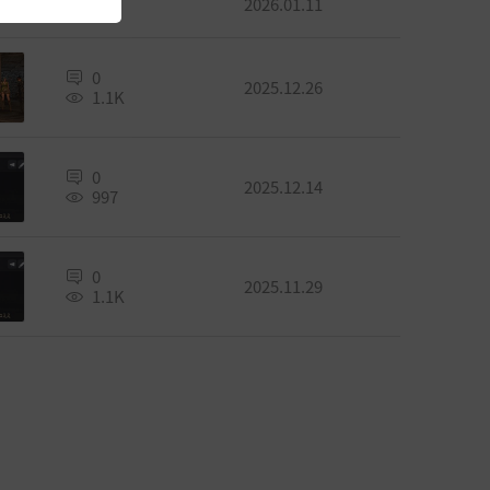
2026.01.11
639
0
2025.12.26
1.1K
0
2025.12.14
997
0
2025.11.29
1.1K