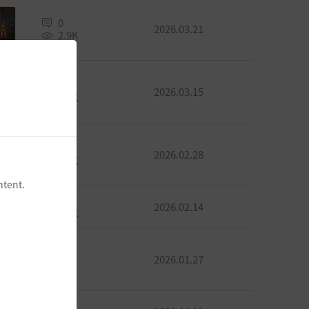
0
2026.03.21
2.9K
0
2026.03.15
2.2K
0
2026.02.28
2.6K
ntent.
0
2026.02.14
1.2K
0
2026.01.27
889
0