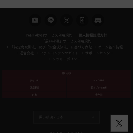
Pearl Abyssサービス利用規約
個人情報処理方針
「黒い砂漠」サービス利用規約
「特定商取引法」及び「資金決済法」に基づく表記
ゲーム基本情報
運営会社
ファンコンテンツガイド
サポートセンター
クッキーポリシー
黒い砂漠
ジャンル
MMORPG
課金形態
基本プレイ無料
対象
全年齢
黒い砂漠 -
日本