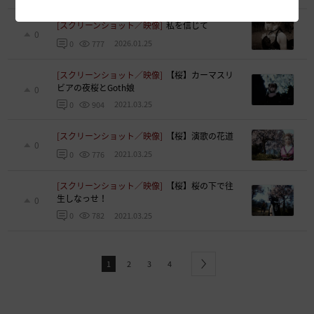
[スクリーンショット／映像]
私を信じて
0
2026.01.25
0
777
[スクリーンショット／映像]
【桜】カーマスリ
ビアの夜桜とGoth娘
0
2021.03.25
0
904
[スクリーンショット／映像]
【桜】演歌の花道
0
2021.03.25
0
776
[スクリーンショット／映像]
【桜】桜の下で往
生しなっせ！
0
2021.03.25
0
782
1
2
3
4
next