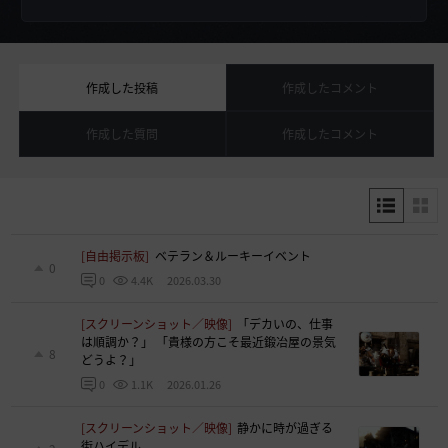
作成した投稿
作成したコメント
作成した質問
作成したコメント
[自由掲示板]
ベテラン＆ルーキーイベント
0
2026.03.30
0
4.4K
[スクリーンショット／映像]
「デカいの、仕事
は順調か？」 「貴様の方こそ最近鍛冶屋の景気
8
どうよ？」
2026.01.26
0
1.1K
[スクリーンショット／映像]
静かに時が過ぎる
街ハイデル