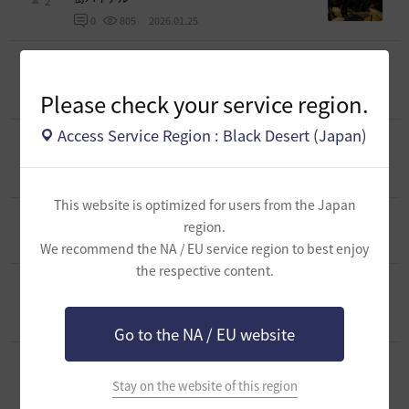
2
2026.01.25
0
805
[スクリーンショット／映像]
異形～血柳刃に蝕
まれた女
3
Please check your service region.
2026.01.25
0
846
Access Service Region : Black Desert (Japan)
[スクリーンショット／映像]
かぼちゃの魔女デ
ネブ
0
2026.01.25
0
813
This website is optimized for users from the Japan
[スクリーンショット／映像]
静寂の丘に彷徨ふ
region.
1
2026.01.25
0
790
We recommend the NA / EU service region to best enjoy
the respective content.
[スクリーンショット／映像]
ベリア村、家主の
帰りを待つお部屋
3
2026.01.25
0
800
Go to the NA / EU website
[スクリーンショット／映像]
人になりたかった
お人形の悲しい結末
3
Stay on the website of this region
2026.01.25
1
825