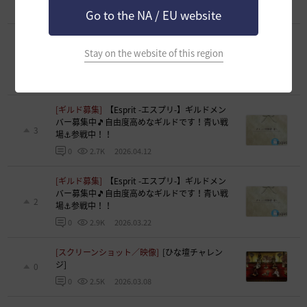
2026.05.14
0
2.5K
Go to the NA / EU website
[ギルド募集]
【Esprit -エスプリ-】ギルドメン
バー募集中🎵自由度高めなギルドです！青い戦
Stay on the website of this region
3
場⚓参戦中！！
2026.04.28
0
2.1K
[ギルド募集]
【Esprit -エスプリ-】ギルドメン
バー募集中🎵自由度高めなギルドです！青い戦
3
場⚓参戦中！！
2026.04.12
0
2.7K
[ギルド募集]
【Esprit -エスプリ-】ギルドメン
バー募集中🎵自由度高めなギルドです！青い戦
2
場⚓参戦中！！
2026.03.22
0
2.9K
[スクリーンショット／映像]
[ひな壇チャレン
ジ]
0
2026.03.08
0
2.5K