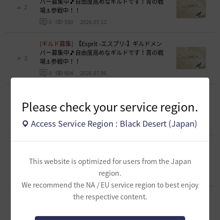
バー募集中🎵自由度高めなギルドです！青の戦
2
場⚓参戦中！！
2026.07.12
0
550
[ギルド募集]
【Esprit -エスプリ-】ギルドメン
バー募集中🎵自由度高めなギルドです！青の戦
3
場⚓参戦中！！
2026.07.06
0
604
[ギルド募集]
【Esprit -エスプリ-】ギルドメン
Please check your service region.
バー募集中🎵自由度高めなギルドです！青の戦
3
場⚓参戦中！！
Access Service Region : Black Desert (Japan)
2026.06.21
0
806
[ギルド募集]
【Esprit -エスプリ-】ギルドメン
バー募集中🎵自由度高めなギルドです！青の戦
2
This website is optimized for users from the Japan
場⚓参戦中！！
region.
2026.06.07
0
3.3K
We recommend the NA / EU service region to best enjoy
the respective content.
[ギルド募集]
【Esprit -エスプリ-】ギルドメン
バー募集中🎵自由度高めなギルドです！青の戦
3
場⚓参戦中！！