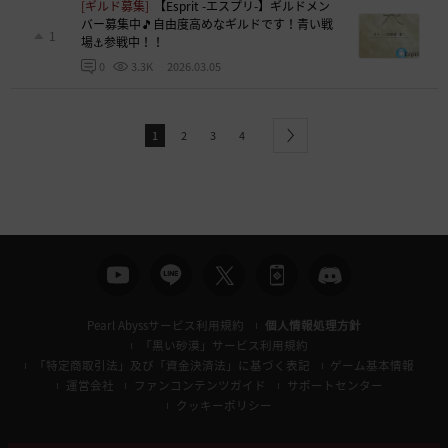
[ギルド募集]
【Esprit -エスプリ-】ギルドメン
バー募集中🎵自由度高めなギルドです！青い戦
1
場⚓参戦中！！
2026.03.05
0
3.3K
1
2
3
4
next
Pearl Abyssサービス利用規約
個人情報処理方針
「黒い砂漠」サービス利用規約
「特定商取引法」及び「資金決済法」に基づく表記
ゲーム基本情報
運営会社
ファンコンテンツガイド
サポートセンター
クッキーポリシー