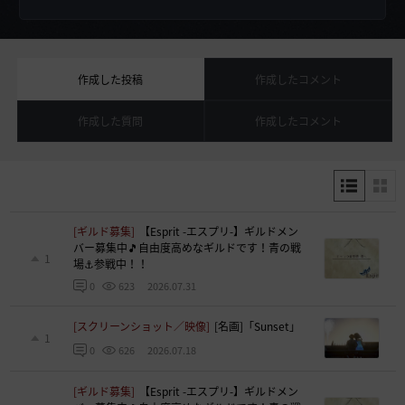
作成した投稿
作成したコメント
作成した質問
作成したコメント
[ギルド募集]
【Esprit -エスプリ-】ギルドメン
バー募集中🎵自由度高めなギルドです！青の戦
1
場⚓参戦中！！
2026.07.31
0
623
[スクリーンショット／映像]
[名画]「Sunset」
1
2026.07.18
0
626
[ギルド募集]
【Esprit -エスプリ-】ギルドメン