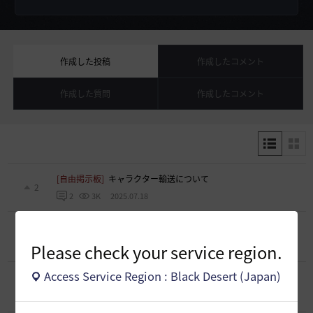
作成した投稿
作成したコメント
作成した質問
作成したコメント
[自由掲示板]
キャラクター輸送について
2
2025.07.18
2
3K
[スクリーンショット／映像]
[私の相棒]DK
0
2024.11.07
Please check your service region.
0
289
Access Service Region : Black Desert (Japan)
[スクリーンショット／映像]
[夏休み]
0
2021.08.10
0
612