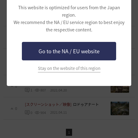
[スクリーンショット／映像]
[夏休み]素敵なテ
This website is optimized for users from the Japan
ルミアンポスター ニシキゴイ釣れます！
0
region.
2021.07.29
0
600
We recommend the NA / EU service region to best enjoy
the respective content.
[スクリーンショット／映像]
パタパタ海賊団
0
2021.06.25
0
512
Go to the NA / EU website
[スクリーンショット／映像]
[2021 黒い砂漠ハ
イデル宴会]
0
Stay on the website of this region
2021.06.19
0
551
[スクリーンショット／映像]
料理祭り
0
2021.04.20
1
807
[スクリーンショット／映像]
ロドゥアナート
0
2021.04.11
0
904
1