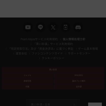
Pearl Abyssサービス利用規約
個人情報処理方針
「黒い砂漠」サービス利用規約
「特定商取引法」及び「資金決済法」に基づく表記
ゲーム基本情報
運営会社
ファンコンテンツガイド
サポートセンター
クッキーポリシー
黒い砂漠
ジャンル
MMORPG
課金形態
基本プレイ無料
対象
全年齢
黒い砂漠 -
日本