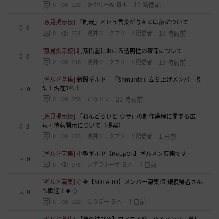
19 時間前
0
238
おやじーぬ-日本
[意見掲示板]
「制裁」という言葉が与える印象について
6
19 時間前
0
231
浅井ジークフリード配信者
[意見掲示板]
制裁措置における透明性の確保について
6
19 時間前
0
218
浅井ジークフリード配信者
[ギルド募集]
新設ギルド 「Shmurda」立ち上げメンバー募
集！現在3名！
0
21 時間前
0
258
いなドン
[意見掲示板]
「ねんどろいど ウサ」の制作過程に関する広
報・情報開示について（提案）
2
1 日前
0
213
浅井ジークフリード配信者
[ギルド募集]
小型ギルド【KeepOn】ギルメン募集です
0
1 日前
0
375
シアラナーザ-日本
[ギルド募集]
◇🔶【SOLATIO】メンバー募集!新規復帰者さん
も歓迎！🔶◇
0
1 日前
0
328
たりほー-日本