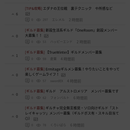
[TIP&攻略]
エダナの王位戦 裏テクニック や所感など
6
2 時間前
0
297
エレメル
[ギルド募集]
新設生活系ギルド「OneRoom」創設メンバー
大募集！！
0
2 時間前
0
53
ハッピーエンド
[ギルド募集]
【TrueWinter】ギルドメンバー募集
1
4 時間前
0
59
倉葉
[ギルド募集]
Ermitageギルメン募集！やりたいことをやって
楽しくゲームライフ！
0
4 時間前
0
57
swordEX
[ギルド募集]
ギルド アルストロメリア メンバー募集です
0
6 時間前
0
62
フォンバルト
[ギルド募集]
ギルチャ完全無言推奨・ソロ向けギルド「スト
レイキャッツ」メンバー募集（ギルドボス有・スキル目当て
0
◎）
6 時間前
0
78
くろいばら