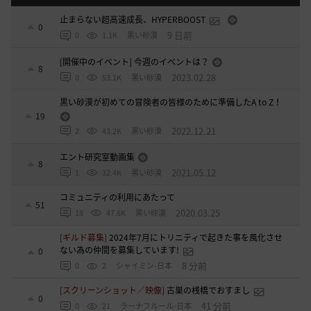
止まらない超高速成長、HYPERBOOST
0
9 日前
0
1.1K
黒い砂漠
[開催中のイベント] 今週のイベントは？
8
2023.02.28
0
53.1K
黒い砂漠
黒い砂漠が初めての冒険者の皆様のために準備したA to Z！
19
2022.12.21
2
43.2K
黒い砂漠
エント研究室動画集
8
2021.05.12
1
32.4K
黒い砂漠
コミュニティの利用にあたって
51
2020.03.25
18
47.8K
黒い砂漠
[ギルド募集]
2024年7月にトリニティで起きた事を風化させ
ない為の仲間を募集しています!
0
8 分前
0
2
シャイミン-日本
[スクリーンショット／映像]
古巣の桟橋でおすまし
0
41 分前
0
21
ラーナフルール-日本