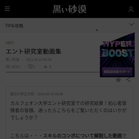
全
体
TIP&攻略
#強化
エント研究室動画集
黒い砂漠
2021.05.12 08:29
32351
1
8
共有する
お
気
最近の修正日時 :
2024.06.19 08:08
に
入
カルフェオン大学エント研究室での研究結果！初心者冒
り
険者の皆様、迷ったらこちらをご覧いただくのはいかが
でしょうか？
こちらは・・・
スキルのコンボについて解説した動画
で