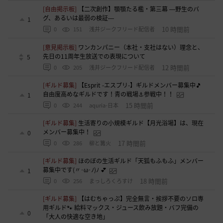
[自由掲示板]
【二次創作】顎顎たる檻・第三幕 ―野生のバ
グ、あるいは最弱の検証―
1
10 時間前
0
151
浅井ジークフリード配信者
[意見掲示板]
ワンカンパニー（本社・支社はない）理念と、
先日の11周年生放送での表現について
5
12 時間前
0
205
浅井ジークフリード配信者
[ギルド募集]
【Esprit -エスプリ-】ギルドメンバー募集中🎵
自由度高めなギルドです！青の戦場⚓参戦中！！
1
15 時間前
0
244
aquria-日本
[ギルド募集]
生活寄りの小規模ギルド【月光浴場】は、現在
メンバー募集中！
0
17 時間前
0
286
柳と篝火
[ギルド募集]
ほのぼの生活ギルド「天狐もふもふ」メンバー
募集中です(〃･ω･ﾉ)ﾉ 💕
1
18 時間前
0
256
まっしろくろすけ
[ギルド募集]
【はむちゃっぷ】完全無言・挨拶不要のソロ専
用ギルド🐾 給料マックス・ジュース飲み放題・バフ完備の
0
「大人の快適な空き地」