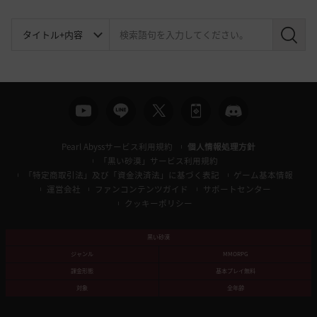
検
索
Pearl Abyssサービス利用規約
個人情報処理方針
「黒い砂漠」サービス利用規約
「特定商取引法」及び「資金決済法」に基づく表記
ゲーム基本情報
運営会社
ファンコンテンツガイド
サポートセンター
クッキーポリシー
黒い砂漠
ジャンル
MMORPG
課金形態
基本プレイ無料
対象
全年齢