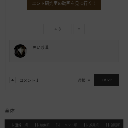
エント研究室の動画を見に行く！
8
黒い砂漠
コメント
1
通報
コメント
全体
登録日順
検索順
コメント順
推奨順
話題順