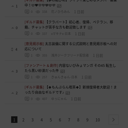
[ギルド募集]
【夢の結びめ】ワイワイ楽しめるメンバー募集
中！🩷🧡💛💚💙🩵💜
1
1 日前
0
338
花ノひろみん
[ギルド募集]
【クラバート】初心者、復帰、ベテラン、移
籍、チャットが苦手な方も歓迎致します
0
1 日前
0
337
xマキナx-日本
[意見掲示板]
太古装備に関する公式説明と意見掲示板への対
応について
4
1 日前
1
355
浅井ジークフリード配信者
[ファンアート & 創作]
内容ないびみょマンガ その45 転生し
たら黒い砂漠だった件
3
1 日前
1
257
きゅんきゅん-日本
[ギルド募集]
【🍀もんぶらん喫茶🍀】新規復帰者大歓迎！ま
ったり自由なギルドです♪
2
1 日前
0
407
ゆぅにゃん
1
2
3
4
5
6
7
8
9
10
next