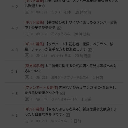
[ギルド募集]
◇🔶【SOLATIO】メンバー募集!新規復帰者さん
も歓迎！🔶◇
0
19 時間前
0
183
たりほー-日本
[ギルド募集]
【夢の結びめ】ワイワイ楽しめるメンバー募集
中！🩷🧡💛💚💙🩵💜
0
20 時間前
0
198
花ノひろみん
[ギルド募集]
【クラバート】初心者、復帰、ベテラン、移
籍、チャットが苦手な方も歓迎致します
0
20 時間前
0
183
xマキナx-日本
[意見掲示板]
太古装備に関する公式説明と意見掲示板への対
応について
1
1 日前
1
232
浅井ジークフリード配信者
[ファンアート & 創作]
内容ないびみょマンガ その45 転生し
たら黒い砂漠だった件
3
1 日前
1
169
きゅんきゅん-日本
[ギルド募集]
【🍀もんぶらん喫茶🍀】新規復帰者大歓迎！ま
ったり自由なギルドです♪
1
1 日前
0
231
ゆぅにゃん