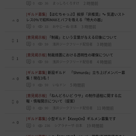
2 時間前
0
36
まっしろくろすけ
[ギルド募集]
【はむちゃっぷ】挨拶『非推奨』🐾 気遣いスト
レス0%で給料MAXとバフを吸える「特大の器」
0
3 時間前
0
33
おやじーぬ-日本
[意見掲示板]
「制裁」という言葉が与える印象について
1
3 時間前
0
59
浅井ジークフリード配信者
[意見掲示板]
制裁措置における透明性の確保について
1
4 時間前
0
59
浅井ジークフリード配信者
[ギルド募集]
新設ギルド 「Shmurda」立ち上げメンバー募
集！現在3名！
0
5 時間前
0
59
いなドン
[意見掲示板]
「ねんどろいど ウサ」の制作過程に関する広
報・情報開示について（提案）
0
11 時間前
0
90
浅井ジークフリード配信者
[ギルド募集]
小型ギルド【KeepOn】ギルメン募集です
0
19 時間前
0
236
シアラナーザ-日本