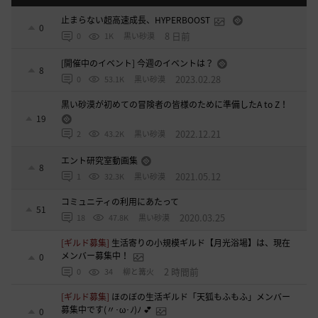
止まらない超高速成長、HYPERBOOST
0
8 日前
0
1K
黒い砂漠
[開催中のイベント] 今週のイベントは？
8
2023.02.28
0
53.1K
黒い砂漠
黒い砂漠が初めての冒険者の皆様のために準備したA to Z！
19
2022.12.21
2
43.2K
黒い砂漠
エント研究室動画集
8
2021.05.12
1
32.3K
黒い砂漠
コミュニティの利用にあたって
51
2020.03.25
18
47.8K
黒い砂漠
[ギルド募集]
生活寄りの小規模ギルド【月光浴場】は、現在
メンバー募集中！
0
2 時間前
0
34
柳と篝火
[ギルド募集]
ほのぼの生活ギルド「天狐もふもふ」メンバー
募集中です(〃･ω･ﾉ)ﾉ 💕
0