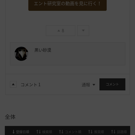
エント研究室の動画を見に行く！
8
黒い砂漠
コメント
1
通報
コメント
全体
登録日順
検索順
コメント順
推奨順
話題順