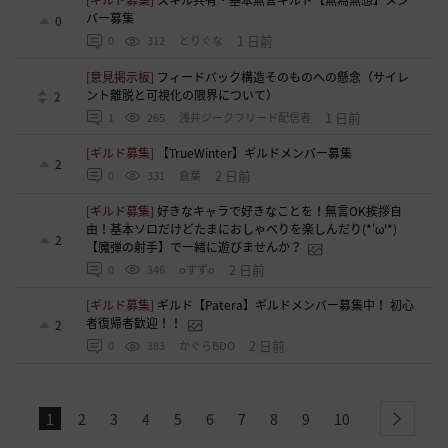
[ギルド募集]
スキル共有・基本無言ギルド【無為無想】メン
バー募集
0
1 日前
0
312
とりぐな
[意見掲示板]
フィードバック構造そのものへの懸念（サイレ
ント離脱と可視化の限界について）
2
1 日前
1
265
浅井ジークフリード配信者
[ギルド募集]
【TrueWinter】ギルドメンバー募集
2
2 日前
0
331
倉葉
[ギルド募集]
好きなキャラで好きなことを！無言OK挨拶自
由！基本ソロだけどたまにおしゃべりを楽しんだり(*'ω'*)
2
【魔弾の射手】で一緒に遊びませんか？
2 日前
0
346
oすずo
[ギルド募集]
ギルド【Patera】ギルドメンバー募集中！ 初心
者復帰者歓迎！！
2
2 日前
0
383
かぐらBDO
1
2
3
4
5
6
7
8
9
10
next