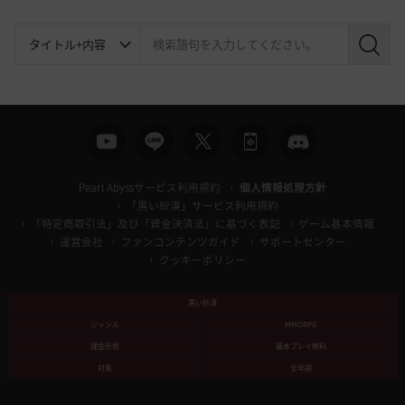
検
索
Pearl Abyssサービス利用規約
個人情報処理方針
「黒い砂漠」サービス利用規約
「特定商取引法」及び「資金決済法」に基づく表記
ゲーム基本情報
運営会社
ファンコンテンツガイド
サポートセンター
クッキーポリシー
黒い砂漠
ジャンル
MMORPG
課金形態
基本プレイ無料
対象
全年齢