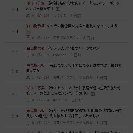
[ギルド募集]
【新設1段拠点戦ギルド】「えにぐま」ギルド
メンバー募集中！
1
1 日前
0
234
えにぐま
[自由掲示板]
キャラの肖像画を撮ると縦長になってしまう
1
1 日前
0
332
無敵で踊り狂う女
[自由掲示板]
デヴォレカアクセサリーの使い道
0
1 日前
0
359
tanupon
[意見掲示板]
「先に見つけて丁寧に見る」は本気か、恒例の
挨拶文か
0
1 日前
1
216
浅井ジークフリード配信者
[ギルド募集]
【サンセットノヴァ】敷居が低い生活系(航海)
ギルド お気楽に冒険メンバー募集中♫
0
1 日前
0
254
Iroly-日本
[意見掲示板]
【検証】HYPERBOOST紹介記事の「攻撃力+防
御力750達成」例を積み上げ計算してみました
2
1 日前
0
222
浅井ジークフリード配信者