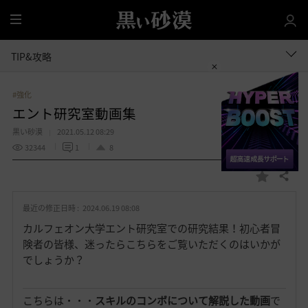
全
体
TIP&攻略
#強化
エント研究室動画集
黒い砂漠
2021.05.12 08:29
32344
1
8
共有する
お
気
最近の修正日時 :
2024.06.19 08:08
に
入
カルフェオン大学エント研究室での研究結果！初心者冒
り
険者の皆様、迷ったらこちらをご覧いただくのはいかが
でしょうか？
こちらは・・・
スキルのコンボについて解説した動画
で