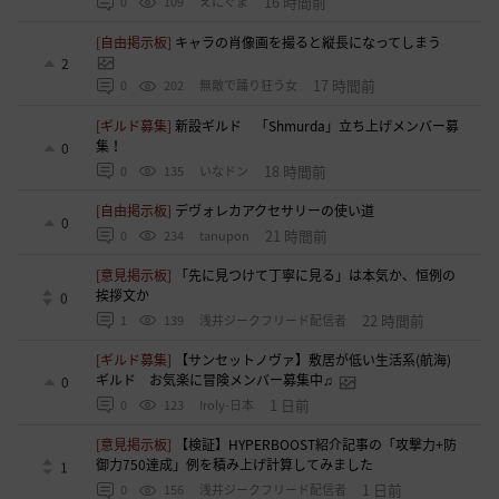
16 時間前
0
109
えにぐま
[自由掲示板]
キャラの肖像画を撮ると縦長になってしまう
2
17 時間前
0
202
無敵で踊り狂う女
[ギルド募集]
新設ギルド 「Shmurda」立ち上げメンバー募
集！
0
18 時間前
0
135
いなドン
[自由掲示板]
デヴォレカアクセサリーの使い道
0
21 時間前
0
234
tanupon
[意見掲示板]
「先に見つけて丁寧に見る」は本気か、恒例の
挨拶文か
0
22 時間前
1
139
浅井ジークフリード配信者
[ギルド募集]
【サンセットノヴァ】敷居が低い生活系(航海)
ギルド お気楽に冒険メンバー募集中♫
0
1 日前
0
123
Iroly-日本
[意見掲示板]
【検証】HYPERBOOST紹介記事の「攻撃力+防
御力750達成」例を積み上げ計算してみました
1
1 日前
0
156
浅井ジークフリード配信者