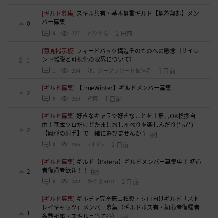
[ギルド募集]
スキル共有・基本無言ギルド【無為無想】メン
バー募集
0
1 日前
0
221
とりぐな
[意見掲示板]
フィードバック構造そのものへの懸念（サイレ
ント離脱と可視化の限界について）
1
1 日前
1
204
浅井ジークフリード配信者
[ギルド募集]
【TrueWinter】ギルドメンバー募集
2
1 日前
0
269
倉葉
[ギルド募集]
好きなキャラで好きなことを！無言OK挨拶自
由！基本ソロだけどたまにおしゃべりを楽しんだり(*'ω'*)
2
【魔弾の射手】で一緒に遊びませんか？
1 日前
0
285
oすずo
[ギルド募集]
ギルド【Patera】ギルドメンバー募集中！ 初心
者復帰者歓迎！！
2
1 日前
0
332
かぐらBDO
[ギルド募集]
ギルチャ完全無言推奨・ソロ向けギルド「スト
レイキャッツ」メンバー募集（ギルドボス有・初心者復帰者
1
多数所属・スキル目当て◎）