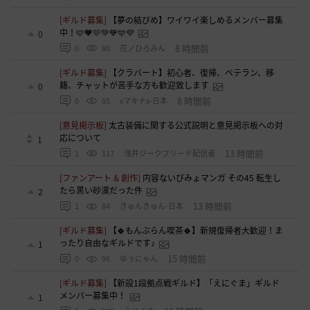
[ギルド募集]
【夢の結びめ】ワイワイ楽しめるメンバー募集
中！🩷🧡💛💚💙🩵💜
0
8 時間前
0
80
花ノひろみん
[ギルド募集]
【クラバート】初心者、復帰、ベテラン、移
籍、チャットが苦手な方も歓迎致します
0
8 時間前
0
65
xマキナx-日本
[意見掲示板]
太古装備に関する公式説明と意見掲示板への対
応について
1
13 時間前
1
117
浅井ジークフリード配信者
[ファンアート & 創作]
内容ないびみょマンガ その45 転生し
たら黒い砂漠だった件
2
13 時間前
1
84
きゅんきゅん-日本
[ギルド募集]
【🍀もんぶらん喫茶🍀】新規復帰者大歓迎！ま
ったり自由なギルドです♪
1
15 時間前
0
96
ゆぅにゃん
[ギルド募集]
【新設1段拠点戦ギルド】「えにぐま」ギルド
メンバー募集中！
1