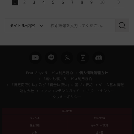
1
2
3
4
5
6
7
8
9
10
next
検
索
Pearl Abyssサービス利用規約
個人情報処理方針
「黒い砂漠」サービス利用規約
「特定商取引法」及び「資金決済法」に基づく表記
ゲーム基本情報
運営会社
ファンコンテンツガイド
サポートセンター
クッキーポリシー
黒い砂漠
ジャンル
MMORPG
課金形態
基本プレイ無料
対象
全年齢