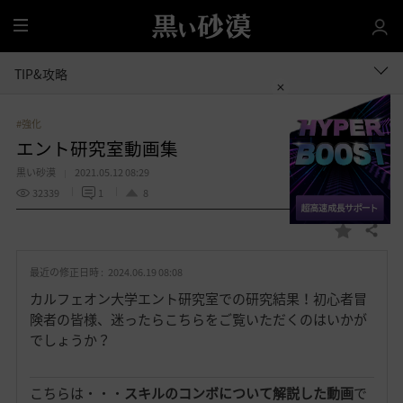
全
体
TIP&攻略
#強化
エント研究室動画集
黒い砂漠
2021.05.12 08:29
32339
1
8
共有する
お
気
最近の修正日時 :
2024.06.19 08:08
に
入
カルフェオン大学エント研究室での研究結果！初心者冒
り
険者の皆様、迷ったらこちらをご覧いただくのはいかが
でしょうか？
こちらは・・・
スキルのコンボについて解説した動画
で