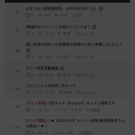
止まらない超高速成長、HYPERBOOST
0
7 日前
0
988
黒い砂漠
[開催中のイベント] 今週のイベントは？
8
2023.02.28
0
53.1K
黒い砂漠
黒い砂漠が初めての冒険者の皆様のために準備したA to Z！
19
2022.12.21
2
43.2K
黒い砂漠
エント研究室動画集
8
2021.05.12
1
32.3K
黒い砂漠
コミュニティの利用にあたって
51
2020.03.25
18
47.8K
黒い砂漠
[ギルド募集]
小型ギルド【KeepOn】ギルメン募集です
0
7 時間前
0
101
シアラナーザ-日本
[ギルド募集]
◇🔶【SOLATIO】メンバー募集!新規復帰者さん
も歓迎！🔶◇
0
7 時間前
0
76
たりほー-日本