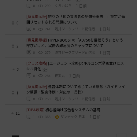
1 日前
0
299
くろいばら
[意見掲示板]
釣りの「他の冒険者の船舶搭乗防止」設定が毎
回リセットされる問題について
0
1 日前
0
241
浅井ジークフリード配信者
[意見掲示板]
HYPERBOOSTの「AD750を目指そう」という
呼びかけと、実際の難易度のギャップについて
2
1 日前
0
279
浅井ジークフリード配信者
[クラス攻略]
[エージェント攻略]スキルコンボ動画並びにス
キル特化
2
1 日前
0
284
夜狐丸
[意見掲示板]
運営体制について感じている懸念（ガイドライ
ン整備・監査体制・対応の一貫性）
1
1 日前
0
250
浅井ジークフリード配信者
[TIP&攻略]
初心者向け労働者システムの基礎
11
1 日前
1
368
ザンナック-日本