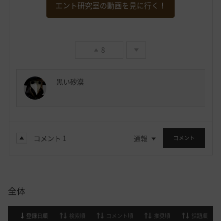
エント研究室の動画を見に行く！
8
黒い砂漠
コメント
1
通報
コメント
全体
登録日順
検索順
コメント順
推奨順
話題順