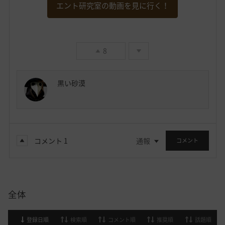
エント研究室の動画を見に行く！
8
黒い砂漠
コメント
1
通報
コメント
全体
登録日順
検索順
コメント順
推奨順
話題順