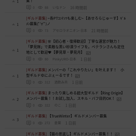
集！
1
16 時間前
0
88
いなドン
[ギルド募集]
~各PTｺﾝﾃﾝﾂも楽しむ~【あせろらじゅーす】ｷﾞﾙ
ﾒﾝ募集(ﾟ∀ﾟ)ノ
1
21 時間前
0
73
アセロラオニオン-日本
[ギルド募集]
🌸【初心者・復帰歓迎】丁寧な運営が魅力！
「夢見隊」で素敵な黒い砂漠ライフを。ベテランさんも定住
1
地として歓迎💖【夢見草・夢見月】
1 日前
0
80
PinkyURO-日本
[ギルド募集]
メンバーの「これやりたい」を叶えます！ 小
型ギルドゆにぶぇーるです！
1
1 日前
0
312
酒飲み共
[ギルド募集]
まったり楽しめる超大型ギルド【Ring Origin】
メンバー募集！！お試し加入、スキル・バフ目的OK！
2
1 日前
0
322
のこ
[ギルド募集]
【TrueWinter】ギルドメンバー募集
3
1 日前
0
272
倉葉
[ギルド募集]
【猫の恩返し】ギルドメンバー募集！！