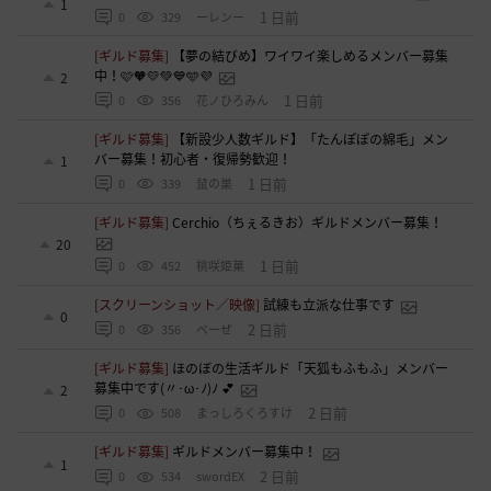
1
1 日前
0
329
ーレンー
[ギルド募集]
【夢の結びめ】ワイワイ楽しめるメンバー募集
中！🩷🧡💛💚💙🩵💜
2
1 日前
0
356
花ノひろみん
[ギルド募集]
【新設少人数ギルド】「たんぽぽの綿毛」メン
バー募集！初心者・復帰勢歓迎！
1
1 日前
0
339
鼠の巣
[ギルド募集]
Cerchio（ちぇるきお）ギルドメンバー募集！
20
1 日前
0
452
桃咲姫菓
[スクリーンショット／映像]
試練も立派な仕事です
0
2 日前
0
356
べーぜ
[ギルド募集]
ほのぼの生活ギルド「天狐もふもふ」メンバー
募集中です(〃･ω･ﾉ)ﾉ 💕
2
2 日前
0
508
まっしろくろすけ
[ギルド募集]
ギルドメンバー募集中！
1
2 日前
0
534
swordEX