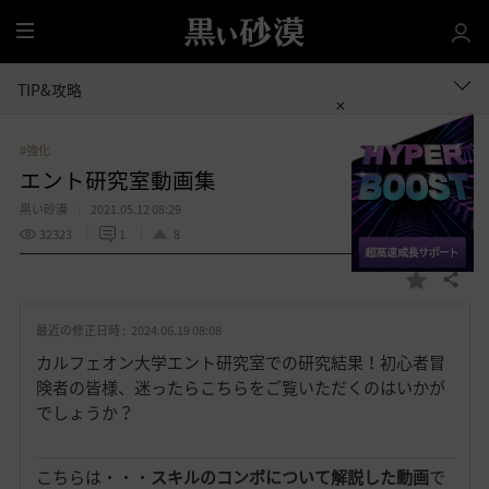
全
体
TIP&攻略
#強化
エント研究室動画集
黒い砂漠
2021.05.12 08:29
32323
1
8
共有する
お
気
最近の修正日時 :
2024.06.19 08:08
に
入
カルフェオン大学エント研究室での研究結果！初心者冒
り
険者の皆様、迷ったらこちらをご覧いただくのはいかが
でしょうか？
こちらは・・・
スキルのコンボについて解説した動画
で