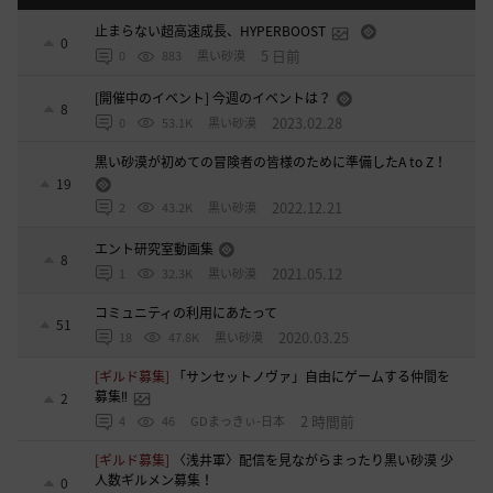
止まらない超高速成長、HYPERBOOST
0
5 日前
0
883
黒い砂漠
[開催中のイベント] 今週のイベントは？
8
2023.02.28
0
53.1K
黒い砂漠
黒い砂漠が初めての冒険者の皆様のために準備したA to Z！
19
2022.12.21
2
43.2K
黒い砂漠
エント研究室動画集
8
2021.05.12
1
32.3K
黒い砂漠
コミュニティの利用にあたって
51
2020.03.25
18
47.8K
黒い砂漠
[ギルド募集]
「サンセットノヴァ」自由にゲームする仲間を
募集‼️
2
2 時間前
4
46
GDまっきぃ-日本
[ギルド募集]
〈浅井軍〉配信を見ながらまったり黒い砂漠 少
人数ギルメン募集！
0