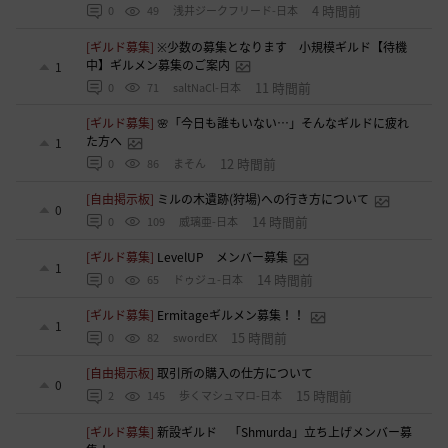
4 時間前
0
49
浅井ジークフリード-日本
[ギルド募集]
※少数の募集となります 小規模ギルド【待機
中】ギルメン募集のご案内
1
11 時間前
0
71
saltNaCl-日本
[ギルド募集]
🌸「今日も誰もいない…」そんなギルドに疲れ
た方へ
1
12 時間前
0
86
まそん
[自由掲示板]
ミルの木遺跡(狩場)への行き方について
0
14 時間前
0
109
威璃亜-日本
[ギルド募集]
LevelUP メンバー募集
1
14 時間前
0
65
ドゥジュ-日本
[ギルド募集]
Ermitageギルメン募集！！
1
15 時間前
0
82
swordEX
[自由掲示板]
取引所の購入の仕方について
0
15 時間前
2
145
歩くマシュマロ-日本
[ギルド募集]
新設ギルド 「Shmurda」立ち上げメンバー募