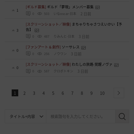
[ギルド募集]
ギルド「夢現」メンバー募集
1
2 日前
0
503
いなoscar-日本
[スクリーンショット／映像]
まちゃりちゃさつえいかい【予
告】
3
3 日前
0
487
りみんと-日本
[ファンアート & 創作]
ソーサレス
0
3 日前
0
256
ノウワン
[スクリーンショット／映像]
わたしの旅路-覚醒ノヴァ
0
3 日前
0
587
クロポトキン
1
2
3
4
5
6
7
8
9
10
next
検
索