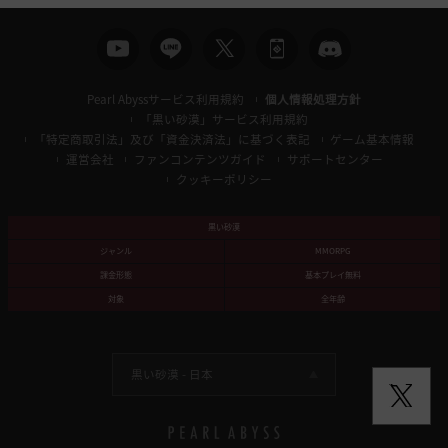
Pearl Abyssサービス利用規約
個人情報処理方針
「黒い砂漠」サービス利用規約
「特定商取引法」及び「資金決済法」に基づく表記
ゲーム基本情報
運営会社
ファンコンテンツガイド
サポートセンター
クッキーポリシー
黒い砂漠
ジャンル
MMORPG
課金形態
基本プレイ無料
対象
全年齢
黒い砂漠 -
日本