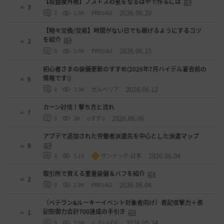
【収益度外視】ノストスの星をなるはやで作るには
3
2026.06.20
2
1.8K
FRESIA3
【物々交換/交易】時間がない日でも稼げるようにするコツ
を紹介
2
2026.06.15
0
1.6K
FRESIA3
初心者さまの装備更新のすすめ(2026年7月ハイデル宴会前の
情報です!)
6
2026.06.12
8
3.3K
セルベリア
カーン討伐！撃ち方と流れ
7
2026.06.06
0
3K
oすずo
アプデで追加された労働者派遣先を中心とした派遣マップ
8
2026.06.04
0
3.1K
ザンナック-日本
取引所で買える重量装備＆バフを紹介
2
2026.06.04
0
2.8K
FRESIA3
（ベテラン&ルーキーイベント対象者向け）表記攻撃力＋表
記防御力合計700達成の手引き
1
2026.05.24
0
2.5K
くろいばら