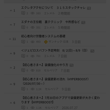
エクレタアクセについて ３１５スタックチャレ
1
2 時間前
2
163
エレメル
エダナの王位戦 裏テクニック や所感など
7
5 時間前
0
351
エレメル
初心者向け労働者システムの基礎
11
3 日前
1
493
ザンナック-日本
＜ジェピロスバフ＞予定時刻 8/ 2(日)～8/9（日）
9
7 日前
0
761
エレメル
【初心者さまへ】装備強化のやり方
2
7 日前
0
818
セルベリア
【初心者さまへ】装備更新の流れ（HYPERBOOST）
（2026/07/30～）
9
9 日前
1
1.1K
セルベリア
【初心者さまへ】7月30日のアプデで装備更新が大きく変わ
ります【HYPERBOOST】
6
2026.07.27
1
1.1K
セルベリア