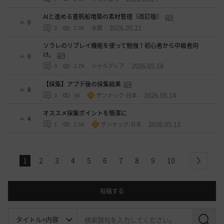
AIと進める重帆船増築の素材管理（改訂版）
0
2026.05.21
2
2.3K
氷鏡
ソラレのリプレイ機能を使って勉強！初心者から中級者向
け。
0
2026.05.18
0
2.7K
シャルグレア
【採集】アプデ後の採集結果
8
2026.05.14
0
3K
ザンナック-日本
オススメ採集ポイントを簡潔に
4
2026.05.13
1
3.5K
ザンナック-日本
1
2
3
4
5
6
7
8
9
10
next
投稿する