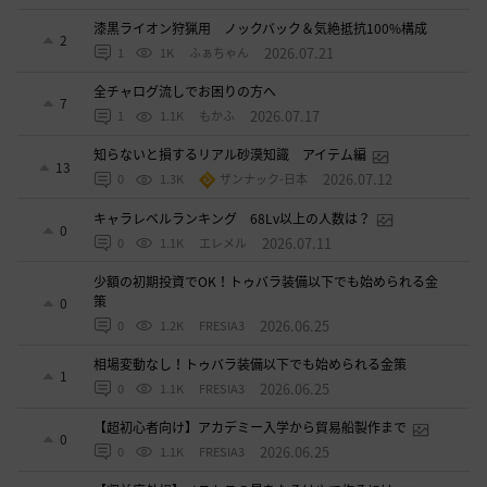
漆黒ライオン狩猟用 ノックバック＆気絶抵抗100%構成
2
2026.07.21
1
1K
ふぁちゃん
全チャログ流しでお困りの方へ
7
2026.07.17
1
1.1K
もかふ
知らないと損するリアル砂漠知識 アイテム編
13
2026.07.12
0
1.3K
ザンナック-日本
キャラレベルランキング 68Lv以上の人数は？
0
2026.07.11
0
1.1K
エレメル
少額の初期投資でOK！トゥバラ装備以下でも始められる金
策
0
2026.06.25
0
1.2K
FRESIA3
相場変動なし！トゥバラ装備以下でも始められる金策
1
2026.06.25
0
1.1K
FRESIA3
【超初心者向け】アカデミー入学から貿易船製作まで
0
2026.06.25
0
1.1K
FRESIA3