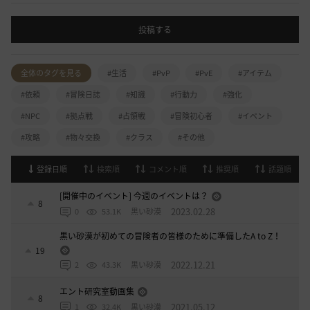
投稿する
全体のタグを見る
#生活
#PvP
#PvE
#アイテム
#依頼
#冒険日誌
#知識
#行動力
#強化
#NPC
#拠点戦
#占領戦
#冒険初心者
#イベント
#攻略
#物々交換
#クラス
#その他
登録日順
検索順
コメント順
推奨順
話題順
[開催中のイベント] 今週のイベントは？
8
2023.02.28
0
53.1K
黒い砂漠
黒い砂漠が初めての冒険者の皆様のために準備したA to Z！
19
2022.12.21
2
43.3K
黒い砂漠
エント研究室動画集
8
2021.05.12
1
32.4K
黒い砂漠