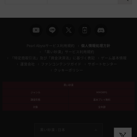
検
索
Pearl Abyssサービス利用規約
個人情報処理方針
「黒い砂漠」サービス利用規約
「特定商取引法」及び「資金決済法」に基づく表記
ゲーム基本情報
運営会社
ファンコンテンツガイド
サポートセンター
クッキーポリシー
黒い砂漠
ジャンル
MMORPG
課金形態
基本プレイ無料
対象
全年齢
黒い砂漠 -
日本