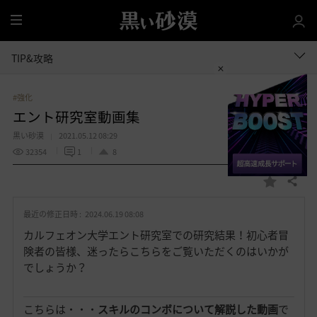
全
体
TIP&攻略
#強化
エント研究室動画集
黒い砂漠
2021.05.12 08:29
32354
1
8
共有する
お
気
最近の修正日時 :
2024.06.19 08:08
に
入
カルフェオン大学エント研究室での研究結果！初心者冒
り
険者の皆様、迷ったらこちらをご覧いただくのはいかが
でしょうか？
こちらは・・・
スキルのコンボについて解説した動画
で