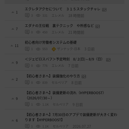
エクレタアクセについて ３１５スタックチャレ
1
18 時間前
3
331
エレメル
エダナの王位戦 裏テクニック や所感など
7
21 時間前
0
450
エレメル
初心者向け労働者システムの基礎
11
3 日前
1
553
ザンナック-日本
＜ジェピロスバフ＞予定時刻 8/ 2(日)～8/9（日）
9
7 日前
0
776
エレメル
【初心者さまへ】装備強化のやり方
2
8 日前
0
839
セルベリア
【初心者さまへ】装備更新の流れ（HYPERBOOST）
（2026/07/30～）
9
9 日前
1
1.1K
セルベリア
【初心者さまへ】7月30日のアプデで装備更新が大きく変わ
ります【HYPERBOOST】
6
2026.07.27
1
1.1K
セルベリア