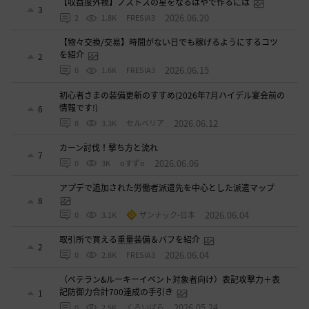
【収益度外視】ノストスの星をなるはやで作るには
3
2026.06.20
2
1.8K
FRESIA3
【物々交換/交易】時間がない日でも稼げるようにするコツ
を紹介
2
2026.06.15
0
1.6K
FRESIA3
初心者さまの装備更新のすすめ(2026年7月ハイデル宴会前の
情報です!)
6
2026.06.12
8
3.3K
セルベリア
カーン討伐！撃ち方と流れ
7
2026.06.06
0
3K
oすずo
アプデで追加された労働者派遣先を中心とした派遣マップ
8
2026.06.04
0
3.1K
ザンナック-日本
取引所で買える重量装備＆バフを紹介
2
2026.06.04
0
2.8K
FRESIA3
（ベテラン&ルーキーイベント対象者向け）表記攻撃力＋表
記防御力合計700達成の手引き
1
2026.05.24
0
2.5K
くろいばら