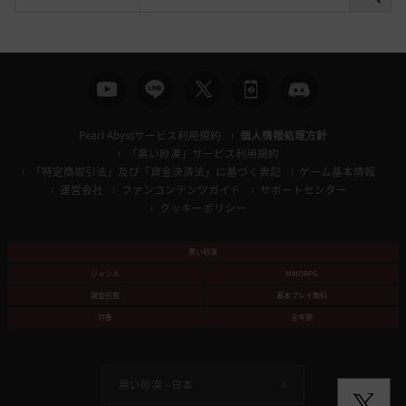
検
索
Pearl Abyssサービス利用規約
個人情報処理方針
「黒い砂漠」サービス利用規約
「特定商取引法」及び「資金決済法」に基づく表記
ゲーム基本情報
運営会社
ファンコンテンツガイド
サポートセンター
クッキーポリシー
黒い砂漠
ジャンル
MMORPG
課金形態
基本プレイ無料
対象
全年齢
黒い砂漠 -
日本