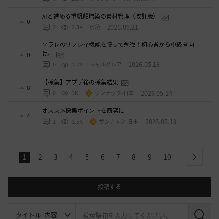
AIと進める重帆船増築の素材管理（改訂版）
0
2026.05.21
2
2.3K
氷鏡
ソラレのリプレイ機能を使って勉強！初心者から中級者向
け。
0
2026.05.18
0
2.7K
シャルグレア
【採集】アプデ後の採集結果
8
2026.05.14
0
3K
ザンナック-日本
オススメ採集ポイントを簡潔に
4
2026.05.13
1
3.5K
ザンナック-日本
1
2
3
4
5
6
7
8
9
10
next
投稿する