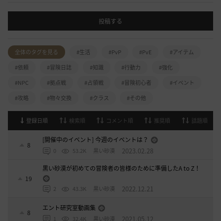
投稿する
全体のタグを見る
#生活
#PvP
#PvE
#アイテム
#依頼
#冒険日誌
#知識
#行動力
#強化
#NPC
#拠点戦
#占領戦
#冒険初心者
#イベント
#攻略
#物々交換
#クラス
#その他
登録日順
検索順
コメント順
推奨順
話題順
[開催中のイベント] 今週のイベントは？
8
2023.02.28
0
53.2K
黒い砂漠
黒い砂漠が初めての冒険者の皆様のために準備したA to Z！
19
2022.12.21
2
43.3K
黒い砂漠
エント研究室動画集
8
2021.05.12
1
32.4K
黒い砂漠