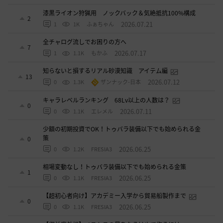
漆黒ライオン狩猟用 ノックバック＆気絶抵抗100%構成
2
2026.07.21
1
1K
ふぁちゃん
全チャログ流しでお困りの方へ
7
2026.07.17
1
1.1K
もかふ
知らないと損するリアル砂漠知識 アイテム編
13
2026.07.12
0
1.3K
ザンナック-日本
キャラレベルランキング 68Lv以上の人数は？
0
2026.07.11
0
1.1K
エレメル
少額の初期投資でOK！トゥバラ装備以下でも始められる金
策
0
2026.06.25
0
1.2K
FRESIA3
相場変動なし！トゥバラ装備以下でも始められる金策
1
2026.06.25
0
1.1K
FRESIA3
【超初心者向け】アカデミー入学から貿易船製作まで
0
2026.06.25
0
1.1K
FRESIA3