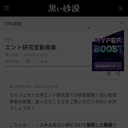
全
体
TIP&攻略
#強化
エント研究室動画集
黒い砂漠
2021.05.12 08:29
32368
1
8
共有する
お
気
最近の修正日時 :
2024.06.19 08:08
に
入
カルフェオン大学エント研究室での研究結果！初心者冒
り
険者の皆様、迷ったらこちらをご覧いただくのはいかが
でしょうか？
こちらは・・・
スキルのコンボについて解説した動画
で