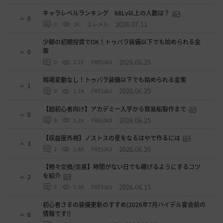
キャラレベルランキング 68Lv以上の人数は？
0
2026.07.11
0
1K
エレメル
少額の初期投資でOK！トゥバラ装備以下でも始められる金
策
0
2026.06.25
0
1.1K
FRESIA3
相場変動なし！トゥバラ装備以下でも始められる金策
1
2026.06.25
0
1.1K
FRESIA3
【超初心者向け】アカデミー入学から貿易船製作まで
0
2026.06.25
0
1.1K
FRESIA3
【収益度外視】ノストスの星をなるはやで作るには
3
2026.06.20
2
1.8K
FRESIA3
【物々交換/交易】時間がない日でも稼げるようにするコツ
を紹介
2
2026.06.15
0
1.6K
FRESIA3
初心者さまの装備更新のすすめ(2026年7月ハイデル宴会前の
情報です!)
6