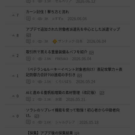
2026.06.12
8
3.3K
セルベリア
カーン討伐！撃ち方と流れ
7
2026.06.06
0
3K
oすずo
アプデで追加された労働者派遣先を中心とした派遣マップ
8
2026.06.04
0
3K
ザンナック-日本
取引所で買える重量装備＆バフを紹介
2
2026.06.04
0
2.8K
FRESIA3
（ベテラン&ルーキーイベント対象者向け）表記攻撃力＋表
記防御力合計700達成の手引き
1
2026.05.24
0
2.5K
くろいばら
AIと進める重帆船増築の素材管理（改訂版）
0
2026.05.21
2
2.3K
氷鏡
ソラレのリプレイ機能を使って勉強！初心者から中級者向
け。
0
2026.05.18
0
2.6K
シャルグレア
【採集】アプデ後の採集結果