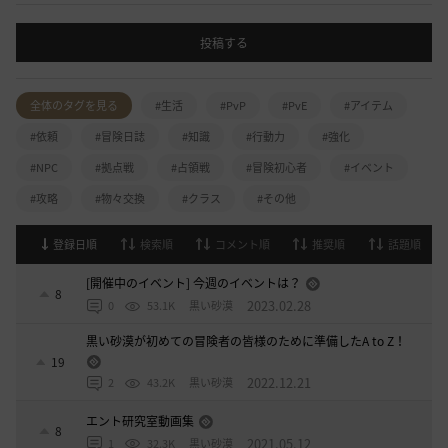
投稿する
全体のタグを見る
#生活
#PvP
#PvE
#アイテム
#依頼
#冒険日誌
#知識
#行動力
#強化
#NPC
#拠点戦
#占領戦
#冒険初心者
#イベント
#攻略
#物々交換
#クラス
#その他
登録日順
検索順
コメント順
推奨順
話題順
[開催中のイベント] 今週のイベントは？
8
2023.02.28
0
53.1K
黒い砂漠
黒い砂漠が初めての冒険者の皆様のために準備したA to Z！
19
2022.12.21
2
43.2K
黒い砂漠
エント研究室動画集
8
2021.05.12
1
32.3K
黒い砂漠