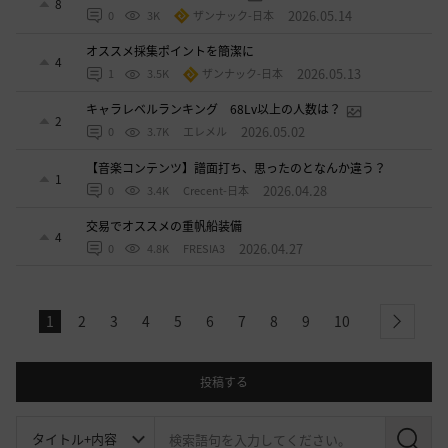
8
2026.05.14
0
3K
ザンナック-日本
オススメ採集ポイントを簡潔に
4
2026.05.13
1
3.5K
ザンナック-日本
キャラレベルランキング 68Lv以上の人数は？
2
2026.05.02
0
3.7K
エレメル
【音楽コンテンツ】譜面打ち、思ったのとなんか違う？
1
2026.04.28
0
3.4K
Crecent-日本
交易でオススメの重帆船装備
4
2026.04.27
0
4.8K
FRESIA3
1
2
3
4
5
6
7
8
9
10
next
投稿する