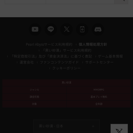
検
索
Pearl Abyssサービス利用規約
個人情報処理方針
「黒い砂漠」サービス利用規約
「特定商取引法」及び「資金決済法」に基づく表記
ゲーム基本情報
運営会社
ファンコンテンツガイド
サポートセンター
クッキーポリシー
黒い砂漠
ジャンル
MMORPG
課金形態
基本プレイ無料
対象
全年齢
黒い砂漠 -
日本