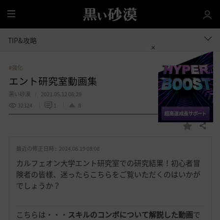
全
体
TIP&攻略
#強化
エント研究室動画集
黒い砂漠
2021.05.12 08:29
32324
1
8
共有する
お
気
最近の修正日時 :
2024.06.19 08:08
に
入
カルフェオン大学エント研究室での研究結果！初心者冒
り
険者の皆様、迷ったらこちらをご覧いただくのはいかが
でしょうか？
こちらは・・・
スキルのコンボについて解説した動画
で