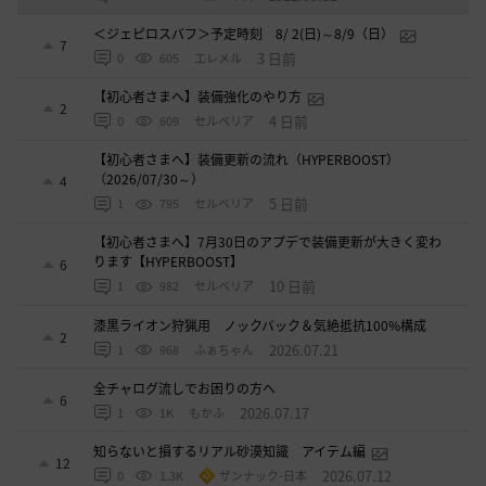
＜ジェピロスバフ＞予定時刻 8/ 2(日)～8/9（日）
7
3 日前
0
605
エレメル
【初心者さまへ】装備強化のやり方
2
4 日前
0
609
セルベリア
【初心者さまへ】装備更新の流れ（HYPERBOOST）
（2026/07/30～）
4
5 日前
1
795
セルベリア
【初心者さまへ】7月30日のアプデで装備更新が大きく変わ
ります【HYPERBOOST】
6
10 日前
1
982
セルベリア
漆黒ライオン狩猟用 ノックバック＆気絶抵抗100%構成
2
2026.07.21
1
968
ふぁちゃん
全チャログ流しでお困りの方へ
6
2026.07.17
1
1K
もかふ
知らないと損するリアル砂漠知識 アイテム編
12
2026.07.12
0
1.3K
ザンナック-日本