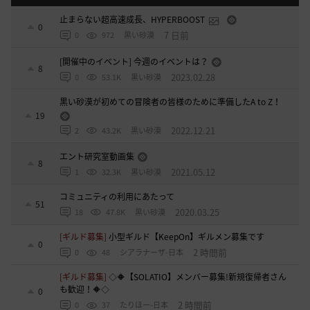
止まらない超高速成長、HYPERBOOST
0
7 日前
0
972
黒い砂漠
[開催中のイベント] 今週のイベントは？
8
2023.02.28
0
53.1K
黒い砂漠
黒い砂漠が初めての冒険者の皆様のために準備したA to Z！
19
2022.12.21
2
43.2K
黒い砂漠
エント研究室動画集
8
2021.05.12
1
32.3K
黒い砂漠
コミュニティの利用にあたって
51
2020.03.25
18
47.8K
黒い砂漠
[ギルド募集]
小型ギルド【KeepOn】ギルメン募集です
0
2 時間前
0
48
シアラナーザ-日本
[ギルド募集]
◇🔶【SOLATIO】メンバー募集!新規復帰者さん
も歓迎！🔶◇
0
2 時間前
0
37
たりほー-日本