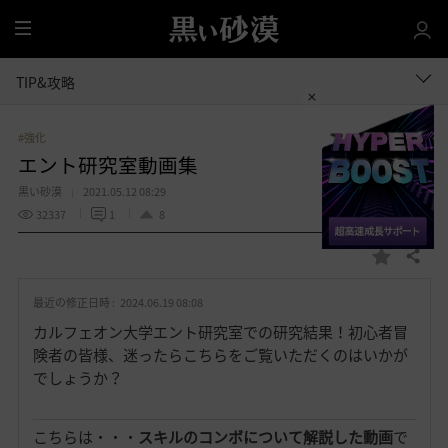
全
体
TIP&攻略
#強化
エント研究室動画集
黒い砂漠
2021.05.12 08:29
32337
1
8
共有する
お
気
最近の修正日時 :
2024.06.19 08:08
に
入
カルフェオン大学エント研究室での研究結果！初心者冒
り
険者の皆様、迷ったらこちらをご覧いただくのはいかが
でしょうか？
こちらは・・・
スキルのコンボについて解説した動画
で