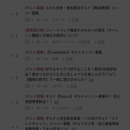
[ギルド募集]
スキル共有・基本無言ギルド【無為無想】メン
バー募集
0
1 日前
0
190
とりぐな
[意見掲示板]
フィードバック構造そのものへの懸念（サイレ
ント離脱と可視化の限界について）
1
1 日前
1
190
浅井ジークフリード配信者
[ギルド募集]
【TrueWinter】ギルドメンバー募集
2
1 日前
0
250
倉葉
[ギルド募集]
好きなキャラで好きなことを！無言OK挨拶自
由！基本ソロだけどたまにおしゃべりを楽しんだり(*'ω'*)
2
【魔弾の射手】で一緒に遊びませんか？
1 日前
0
266
oすずo
[ギルド募集]
ギルド【Patera】ギルドメンバー募集中！ 初心
者復帰者歓迎！！
2
1 日前
0
314
かぐらBDO
[ギルド募集]
ギルチャ完全無言推奨・ソロ向けギルド「スト
レイキャッツ」メンバー募集（ギルドボス有・初心者復帰者
1
多数所属・スキル目当て◎）