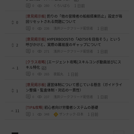
1 日前
0
280
くろいばら
[意見掲示板]
釣りの「他の冒険者の船舶搭乗防止」設定が毎
回リセットされる問題について
0
1 日前
0
236
浅井ジークフリード配信者
[意見掲示板]
HYPERBOOSTの「AD750を目指そう」という
呼びかけと、実際の難易度のギャップについて
2
1 日前
0
271
浅井ジークフリード配信者
[クラス攻略]
[エージェント攻略]スキルコンボ動画並びにス
キル特化
1
1 日前
0
265
夜狐丸
[意見掲示板]
運営体制について感じている懸念（ガイドライ
ン整備・監査体制・対応の一貫性）
1
1 日前
0
237
浅井ジークフリード配信者
[TIP&攻略]
初心者向け労働者システムの基礎
11
1 日前
1
348
ザンナック-日本