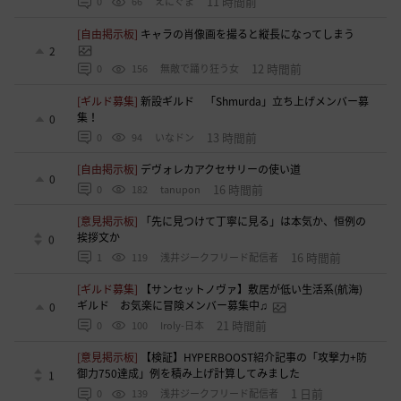
11 時間前
0
66
えにぐま
[自由掲示板]
キャラの肖像画を撮ると縦長になってしまう
2
12 時間前
0
156
無敵で踊り狂う女
[ギルド募集]
新設ギルド 「Shmurda」立ち上げメンバー募
集！
0
13 時間前
0
94
いなドン
[自由掲示板]
デヴォレカアクセサリーの使い道
0
16 時間前
0
182
tanupon
[意見掲示板]
「先に見つけて丁寧に見る」は本気か、恒例の
挨拶文か
0
16 時間前
1
119
浅井ジークフリード配信者
[ギルド募集]
【サンセットノヴァ】敷居が低い生活系(航海)
ギルド お気楽に冒険メンバー募集中♫
0
21 時間前
0
100
Iroly-日本
[意見掲示板]
【検証】HYPERBOOST紹介記事の「攻撃力+防
御力750達成」例を積み上げ計算してみました
1
1 日前
0
139
浅井ジークフリード配信者