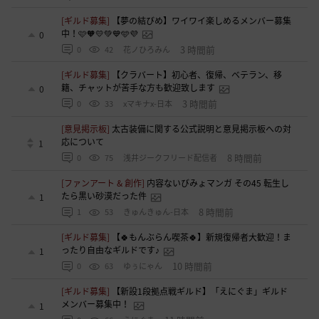
[ギルド募集]
【夢の結びめ】ワイワイ楽しめるメンバー募集
中！🩷🧡💛💚💙🩵💜
0
3 時間前
0
42
花ノひろみん
[ギルド募集]
【クラバート】初心者、復帰、ベテラン、移
籍、チャットが苦手な方も歓迎致します
0
3 時間前
0
33
xマキナx-日本
[意見掲示板]
太古装備に関する公式説明と意見掲示板への対
応について
1
8 時間前
0
75
浅井ジークフリード配信者
[ファンアート & 創作]
内容ないびみょマンガ その45 転生し
たら黒い砂漠だった件
1
8 時間前
1
53
きゅんきゅん-日本
[ギルド募集]
【🍀もんぶらん喫茶🍀】新規復帰者大歓迎！ま
ったり自由なギルドです♪
1
10 時間前
0
63
ゆぅにゃん
[ギルド募集]
【新設1段拠点戦ギルド】「えにぐま」ギルド
メンバー募集中！
1