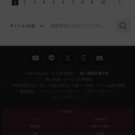
1
2
3
4
5
6
7
8
9
10
next
検
索
Pearl Abyssサービス利用規約
個人情報処理方針
「黒い砂漠」サービス利用規約
「特定商取引法」及び「資金決済法」に基づく表記
ゲーム基本情報
運営会社
ファンコンテンツガイド
サポートセンター
クッキーポリシー
黒い砂漠
ジャンル
MMORPG
課金形態
基本プレイ無料
対象
全年齢