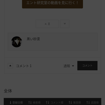
エント研究室の動画を見に行く！
8
黒い砂漠
コメント
1
通報
コメント
全体
登録日順
検索順
コメント順
推奨順
話題順