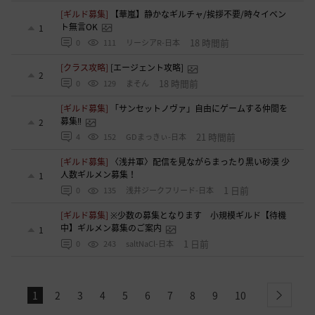
[ギルド募集]
【華嵐】静かなギルチャ/挨拶不要/時々イベン
ト無言OK
1
18 時間前
0
111
リーシアR-日本
[クラス攻略]
[エージェント攻略]
2
18 時間前
0
129
まそん
[ギルド募集]
「サンセットノヴァ」自由にゲームする仲間を
募集‼️
2
21 時間前
4
152
GDまっきぃ-日本
[ギルド募集]
〈浅井軍〉配信を見ながらまったり黒い砂漠 少
人数ギルメン募集！
1
1 日前
0
135
浅井ジークフリード-日本
[ギルド募集]
※少数の募集となります 小規模ギルド【待機
中】ギルメン募集のご案内
1
1 日前
0
243
saltNaCl-日本
1
2
3
4
5
6
7
8
9
10
next