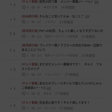
[ギルド募集]
桜色の四つ葉 メンバー募集(=^・^=)ノ
1
14 時間前
0
78
VAZ光-日本
[自由掲示板]
そんなこと知ってらぁ…なこと？
1
15 時間前
0
167
ノウワン
[意見掲示板]
PKへの処罰、ちょっと厳しくなりすぎてないか
2
15 時間前
1
134
浅井ジークフリード配信者
[意見掲示板]
プレイヤー間トラブルへの対応がBAN一辺倒で
あることについて
1
16 時間前
1
113
浅井ジークフリード配信者
[ギルド募集]
まだまだメンバー募集中です！ ギルド アル
ストロメリア
2
17 時間前
0
122
フォンバルト
[ギルド募集]
あなたのプレースタイルで遊んでﾆｬﾝｺ💛にゃん
こ倶楽部(=^・^=)
1
17 時間前
0
90
ぱるる
[ギルド募集]
完全初心者です！ギルド探してます！
1
17 時間前
1
132
けーとら