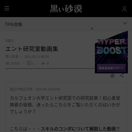
全
体
TIP&攻略
#強化
エント研究室動画集
黒い砂漠
2021.05.12 08:29
32329
1
8
共有する
お
気
最近の修正日時 :
2024.06.19 08:08
に
入
カルフェオン大学エント研究室での研究結果！初心者冒
り
険者の皆様、迷ったらこちらをご覧いただくのはいかが
でしょうか？
こちらは・・・
スキルのコンボについて解説した動画
で