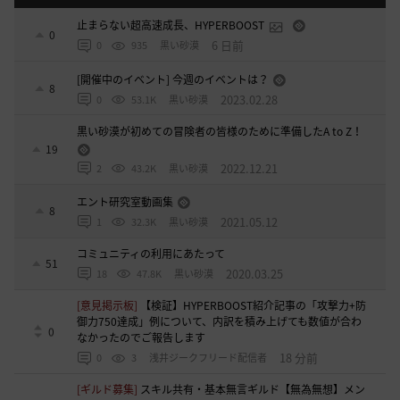
止まらない超高速成長、HYPERBOOST
0
6 日前
0
935
黒い砂漠
[開催中のイベント] 今週のイベントは？
8
2023.02.28
0
53.1K
黒い砂漠
黒い砂漠が初めての冒険者の皆様のために準備したA to Z！
19
2022.12.21
2
43.2K
黒い砂漠
エント研究室動画集
8
2021.05.12
1
32.3K
黒い砂漠
コミュニティの利用にあたって
51
2020.03.25
18
47.8K
黒い砂漠
[意見掲示板]
【検証】HYPERBOOST紹介記事の「攻撃力+防
御力750達成」例について、内訳を積み上げても数値が合わ
0
なかったのでご報告します
18 分前
0
3
浅井ジークフリード配信者
[ギルド募集]
スキル共有・基本無言ギルド【無為無想】メン