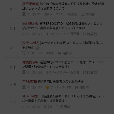
[意見掲示板]
釣りの「他の冒険者の船舶搭乗防止」設定が毎
回リセットされる問題について
0
12 時間前
0
93
浅井ジークフリード配信者
[意見掲示板]
HYPERBOOSTの「AD750を目指そう」という
呼びかけと、実際の難易度のギャップについて
1
12 時間前
0
121
浅井ジークフリード配信者
[クラス攻略]
[エージェント攻略]スキルコンボ動画並びにス
キル特化
1
14 時間前
0
128
夜狐丸
[意見掲示板]
運営体制について感じている懸念（ガイドライ
ン整備・監査体制・対応の一貫性）
1
14 時間前
0
103
浅井ジークフリード配信者
[TIP&攻略]
初心者向け労働者システムの基礎
6
14 時間前
0
175
ザンナック-日本
[ギルド募集]
【新設少人数ギルド】「たんぽぽの綿毛」メン
バー募集！初心者・復帰勢歓迎！
1
14 時間前
0
97
鼠の巣