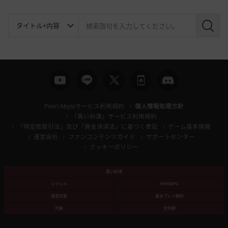
検
索
Pearl Abyssサービス利用規約
個人情報処理方針
「黒い砂漠」サービス利用規約
「特定商取引法」及び「資金決済法」に基づく表記
ゲーム基本情報
運営会社
ファンコンテンツガイド
サポートセンター
クッキーポリシー
黒い砂漠
ジャンル
MMORPG
課金形態
基本プレイ無料
対象
全年齢