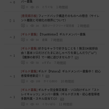
バー募集
0
1 時間前
0
15
とりぐな
[意見掲示板]
フィードバック構造そのものへの懸念（サイレ
ント離脱と可視化の限界について）
1
2 時間前
1
34
浅井ジークフリード配信者
[ギルド募集]
【TrueWinter】ギルドメンバー募集
2
7 時間前
0
54
倉葉
[ギルド募集]
好きなキャラで好きなことを！無言OK挨拶自
由！基本ソロだけどたまにおしゃべりを楽しんだり(*'ω'*)
1
【魔弾の射手】で一緒に遊びませんか？
7 時間前
0
58
oすずo
[ギルド募集]
ギルド【Patera】ギルドメンバー募集中！ 初心
者復帰者歓迎！！
1
10 時間前
0
108
かぐらBDO
[ギルド募集]
ギルチャ完全無言推奨・ソロ向けギルド「スト
レイキャッツ」メンバー募集（ギルドボス有・初心者復帰者
1
多数所属・スキル目当て◎）
11 時間前
0
63
くろいばら