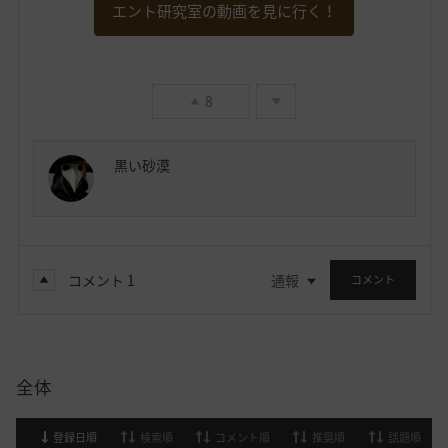
エント研究室の動画を見に行く！
8
黒い砂漠
コメント
1
通報
コメント
全体
登録日順
検索順
コメント順
推奨順
話題順