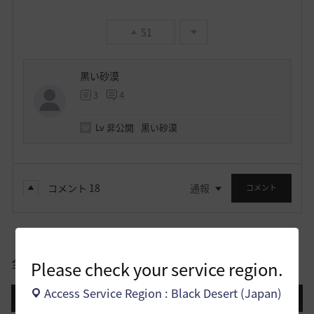
51
黒い砂漠
3
4
Lv
非公開
黒い砂漠
コメント
18
通報
コメント
全体
Please check your service region.
Access Service Region : Black Desert (Japan)
登録日順
検索順
コメント順
推奨順
話題順