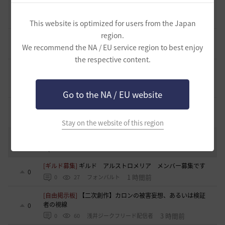
止まらない超高速成長、HYPERBOOST
0
9 日前
0
1.1K
黒い砂漠
This website is optimized for users from the Japan
region.
[開催中のイベント] 今週のイベントは？
8
We recommend the NA / EU service region to best enjoy
2023.02.28
0
53.1K
黒い砂漠
the respective content.
黒い砂漠が初めての冒険者の皆様のために準備したA to Z！
19
2022.12.21
2
43.3K
黒い砂漠
Go to the NA / EU website
エント研究室動画集
8
2021.05.12
1
32.4K
黒い砂漠
Stay on the website of this region
コミュニティの利用にあたって
51
2020.03.25
18
47.8K
黒い砂漠
[ギルド募集]
ギルド アルストロメリア メンバー募集です
0
1 時間前
0
27
フォンバルト
[自由掲示板]
【二次創作】カロンの被害妄想、あるいは検証
者の視線
0
3 時間前
0
60
浅井ジークフリード配信者