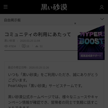
全
体
自由掲示板
コミュニティの利用にあたって
黒い砂漠
2020.03.25 11:04
47834
18
51
共有する
お
気
最近の修正日時 :
2020.03.25 11:26
に
入
いつも「黒い砂漠」をご利用いただき、誠にありがとう
り
ございます。
Pearl Abyss「黒い砂漠」サービスチームです。
黒い砂漠公式ホームページでは、様々なニュースやキャ
ンペーン情報が確認でき、冒険者の同士で気軽に話すこ
ともできます。