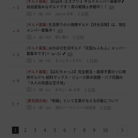
[ギルド募集]
【Esprit -エスプリ-】ギルドメンバー募集中🎵
自由度高めなギルドです！青の戦場⚓参戦中！！
1
1 日前
0
415
aquria-日本
[ギルド募集]
生活寄りの小規模ギルド【月光浴場】は、現在
メンバー募集中！
0
1 日前
0
463
柳と篝火
[ギルド募集]
ほのぼの生活ギルド「天狐もふもふ」メンバー
募集中です(〃･ω･ﾉ)ﾉ 💕
2
1 日前
0
443
まっしろくろすけ
[ギルド募集]
【はむちゃっぷ】完全無言・挨拶不要のソロ専
用ギルド🐾 給料マックス・ジュース飲み放題・バフ完備の
0
「大人の快適な空き地」
1 日前
0
411
おやじーぬ-日本
[意見掲示板]
「制裁」という言葉が与える印象について
7
1 日前
0
382
浅井ジークフリード配信者
1
2
3
4
5
6
7
8
9
10
next