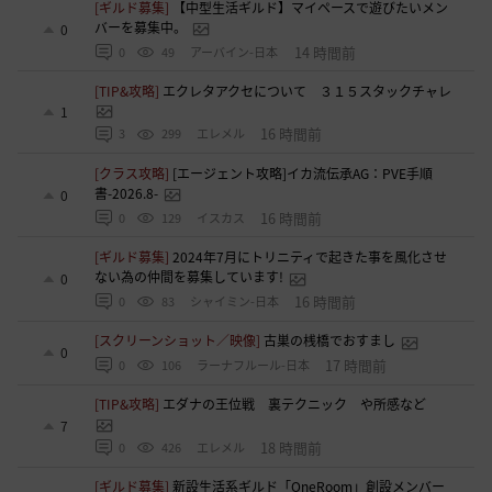
[ギルド募集]
【中型生活ギルド】マイペースで遊びたいメン
バーを募集中。
0
14 時間前
0
49
アーバイン-日本
[TIP&攻略]
エクレタアクセについて ３１５スタックチャレ
1
16 時間前
3
299
エレメル
[クラス攻略]
[エージェント攻略]イカ流伝承AG：PVE手順
書-2026.8-
0
16 時間前
0
129
イスカス
[ギルド募集]
2024年7月にトリニティで起きた事を風化させ
ない為の仲間を募集しています!
0
16 時間前
0
83
シャイミン-日本
[スクリーンショット／映像]
古巣の桟橋でおすまし
0
17 時間前
0
106
ラーナフルール-日本
[TIP&攻略]
エダナの王位戦 裏テクニック や所感など
7
18 時間前
0
426
エレメル
[ギルド募集]
新設生活系ギルド「OneRoom」創設メンバー