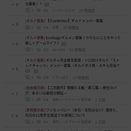
大募集！！
0
19 時間前
0
155
ハッピーエンド
[ギルド募集]
【TrueWinter】ギルドメンバー募集
1
20 時間前
0
134
倉葉
[ギルド募集]
Ermitageギルメン募集！やりたいことをやって
楽しくゲームライフ！
0
21 時間前
0
113
swordEX
[ギルド募集]
ギルチャ完全無言推奨・ソロ向けギルド「スト
レイキャッツ」メンバー募集（ギルドボス有・スキル目当て
0
◎）
23 時間前
0
139
くろいばら
[自由掲示板]
【二次創作】顎顎たる檻・第三幕 ―野生のバ
グ、あるいは最弱の検証―
1
1 日前
0
234
浅井ジークフリード配信者
[意見掲示板]
ワンカンパニー（本社・支社はない）理念と、
先日の11周年生放送での表現について
6
1 日前
0
343
浅井ジークフリード配信者