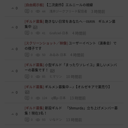
[自由掲示板]
【二次創作】エルニールの視線
0
3 時間前
0
44
浅井ジークフリード配信者
[ギルド募集]
飽きない日常をあなたへ…IXAYA ギルメン募
集中
0
4 時間前
0
41
Grafciel-日本
[スクリーンショット／映像]
ユーザーイベント（演奏会）で
の様子です
0
4 時間前
0
50
みゐみ-日本
[ギルド募集]
小型ギルド「まったりソレイユ」楽しいメンバ
ーの募集です！
0
10 時間前
0
85
ヒマリン
[ギルド募集]
ギルメン募集中～♪【オルゼキアで薬売り】
0
13 時間前
0
124
q鵺p-日本
[ギルド募集]
新設ギルド 「Shmurda」立ち上げメンバー募
集！現在3名！
0
13 時間前
0
93
いなドン