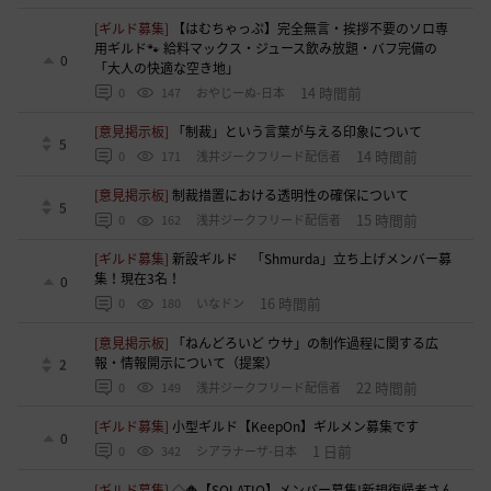
[ギルド募集]
【はむちゃっぷ】完全無言・挨拶不要のソロ専
用ギルド🐾 給料マックス・ジュース飲み放題・バフ完備の
0
「大人の快適な空き地」
14 時間前
0
147
おやじーぬ-日本
[意見掲示板]
「制裁」という言葉が与える印象について
5
14 時間前
0
171
浅井ジークフリード配信者
[意見掲示板]
制裁措置における透明性の確保について
5
15 時間前
0
162
浅井ジークフリード配信者
[ギルド募集]
新設ギルド 「Shmurda」立ち上げメンバー募
集！現在3名！
0
16 時間前
0
180
いなドン
[意見掲示板]
「ねんどろいど ウサ」の制作過程に関する広
報・情報開示について（提案）
2
22 時間前
0
149
浅井ジークフリード配信者
[ギルド募集]
小型ギルド【KeepOn】ギルメン募集です
0
1 日前
0
342
シアラナーザ-日本
[ギルド募集]
◇🔶【SOLATIO】メンバー募集!新規復帰者さん