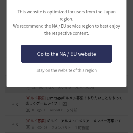
止まらない超高速成長、HYPERBOOST
0
This website is optimized for users from the Japan
8 日前
0
1K
黒い砂漠
region.
[開催中のイベント] 今週のイベントは？
We recommend the NA / EU service region to best enjoy
8
2023.02.28
0
53.1K
黒い砂漠
the respective content.
黒い砂漠が初めての冒険者の皆様のために準備したA to Z！
19
2022.12.21
2
43.2K
黒い砂漠
Go to the NA / EU website
エント研究室動画集
8
2021.05.12
Stay on the website of this region
1
32.4K
黒い砂漠
コミュニティの利用にあたって
51
2020.03.25
18
47.8K
黒い砂漠
[ギルド募集]
Ermitageギルメン募集！やりたいことをやって
楽しくゲームライフ！
0
5 分前
0
1
swordEX
[ギルド募集]
ギルド アルストロメリア メンバー募集です
0
1 時間前
0
26
フォンバルト