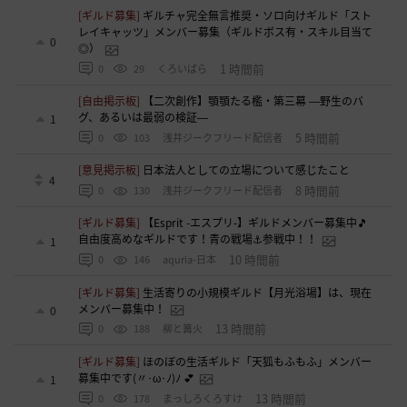
[ギルド募集]
ギルチャ完全無言推奨・ソロ向けギルド「スト
レイキャッツ」メンバー募集（ギルドボス有・スキル目当て
0
◎）
1 時間前
0
29
くろいばら
[自由掲示板]
【二次創作】顎顎たる檻・第三幕 ―野生のバ
グ、あるいは最弱の検証―
1
5 時間前
0
103
浅井ジークフリード配信者
[意見掲示板]
日本法人としての立場について感じたこと
4
8 時間前
0
130
浅井ジークフリード配信者
[ギルド募集]
【Esprit -エスプリ-】ギルドメンバー募集中🎵
自由度高めなギルドです！青の戦場⚓参戦中！！
1
10 時間前
0
146
aquria-日本
[ギルド募集]
生活寄りの小規模ギルド【月光浴場】は、現在
メンバー募集中！
0
13 時間前
0
188
柳と篝火
[ギルド募集]
ほのぼの生活ギルド「天狐もふもふ」メンバー
募集中です(〃･ω･ﾉ)ﾉ 💕
1
13 時間前
0
178
まっしろくろすけ