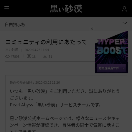
全
体
自由掲示板
コミュニティの利用にあたって
黒い砂漠
2020.03.25 11:04
47808
18
51
共有する
お
気
最近の修正日時 :
2020.03.25 11:26
に
入
いつも「黒い砂漠」をご利用いただき、誠にありがとう
り
ございます。
Pearl Abyss「黒い砂漠」サービスチームです。
黒い砂漠公式ホームページでは、様々なニュースやキャ
ンペーン情報が確認でき、冒険者の同士で気軽に話すこ
ともできます。