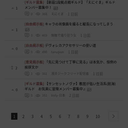
[ギルド募集]
【新設1段拠点戦ギルド】「えにぐま」ギルド
メンバー募集中！
1
1 日前
0
368
えにぐま
[自由掲示板]
キャラの肖像画を撮ると縦長になってしまう
1
1 日前
0
469
無敵で踊り狂う女
[自由掲示板]
デヴォレカアクセサリーの使い道
0
1 日前
0
490
tanupon
[意見掲示板]
「先に見つけて丁寧に見る」は本気か、恒例の
挨拶文か
2
1 日前
1
302
浅井ジークフリード配信者
[ギルド募集]
【サンセットノヴァ】敷居が低い生活系(航海)
ギルド お気楽に冒険メンバー募集中♫
0
2 日前
0
351
Iroly-日本
1
2
3
4
5
6
7
8
9
10
next