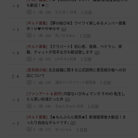
も歓迎！🔶◇
0
1 日前
0
288
たりほー-日本
[ギルド募集]
【夢の結びめ】ワイワイ楽しめるメンバー募集
中！🩷🧡💛💚💙🩵💜
1
1 日前
0
300
花ノひろみん
[ギルド募集]
【クラバート】初心者、復帰、ベテラン、移
籍、チャットが苦手な方も歓迎致します
0
1 日前
0
302
xマキナx-日本
[意見掲示板]
太古装備に関する公式説明と意見掲示板への対
応について
4
1 日前
1
329
浅井ジークフリード配信者
[ファンアート & 創作]
内容ないびみょマンガ その45 転生し
たら黒い砂漠だった件
3
1 日前
1
248
きゅんきゅん-日本
[ギルド募集]
【🍀もんぶらん喫茶🍀】新規復帰者大歓迎！ま
ったり自由なギルドです♪
2
1 日前
0
372
ゆぅにゃん