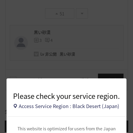
51
黒い砂漠
3
4
Lv
非公開
黒い砂漠
コメント
18
通報
コメント
Please check your service region.
Access Service Region : Black Desert (Japan)
全体
登録日順
検索順
コメント順
推奨順
話題順
This website is optimized for users from the Japan