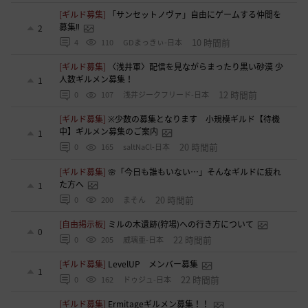
[ギルド募集]
「サンセットノヴァ」自由にゲームする仲間を
募集‼️
2
10 時間前
4
110
GDまっきぃ-日本
[ギルド募集]
〈浅井軍〉配信を見ながらまったり黒い砂漠 少
人数ギルメン募集！
1
12 時間前
0
107
浅井ジークフリード-日本
[ギルド募集]
※少数の募集となります 小規模ギルド【待機
中】ギルメン募集のご案内
1
20 時間前
0
165
saltNaCl-日本
[ギルド募集]
🌸「今日も誰もいない…」そんなギルドに疲れ
た方へ
1
20 時間前
0
200
まそん
[自由掲示板]
ミルの木遺跡(狩場)への行き方について
0
22 時間前
0
205
威璃亜-日本
[ギルド募集]
LevelUP メンバー募集
1
22 時間前
0
162
ドゥジュ-日本
[ギルド募集]
Ermitageギルメン募集！！