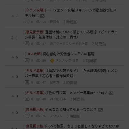
[クラス攻略]
[エージェント攻略]スキルコンボ動画並びにス
キル特化
1
2 時間前
0
54
夜狐丸
[意見掲示板]
運営体制について感じている懸念（ガイドライ
ン整備・監査体制・対応の一貫性）
0
2 時間前
0
47
浅井ジークフリード配信者
[TIP&攻略]
初心者向け労働者システムの基礎
6
3 時間前
0
89
ザンナック-日本
[ギルド募集]
【新設少人数ギルド】「たんぽぽの綿毛」メン
バー募集！初心者・復帰勢歓迎！
0
3 時間前
0
47
鼠の巣
[ギルド募集]
桜色の四つ葉 メンバー募集(=^・^=)ノ
0
3 時間前
0
40
VAZ光-日本
[自由掲示板]
そんなこと知ってらぁ…なこと？
0
3 時間前
0
76
ノウワン
[意見掲示板]
PKへの処罰、ちょっと厳しくなりすぎてないか