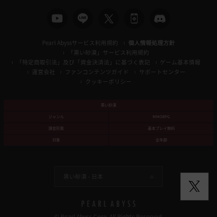
Pearl Abyssサービス利用規約
個人情報処理方針
「黒い砂漠」サービス利用規約
「特定商取引法」及び「資金決済法」に基づく表記
ゲーム基本情報
運営会社
ファンコンテンツガイド
サポートセンター
クッキーポリシー
黒い砂漠
ジャンル
MMORPG
課金形態
基本プレイ無料
対象
全年齢
黒い砂漠 -
日本
© Pearl Abyss Corp. All Rights Reserved.