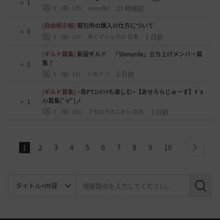
1
23 時間前
0
175
swordEX
[自由掲示板]
取引所の購入の仕方について
0
1 日前
2
237
歩くマシュマロ-日本
[ギルド募集]
新設ギルド 「Shmurda」立ち上げメンバー募
集！
1
1 日前
0
191
いなドン
[ギルド募集]
~各PTｺﾝﾃﾝﾂも楽しむ~【あせろらじゅーす】ｷﾞﾙ
ﾒﾝ募集(ﾟ∀ﾟ)ノ
1
1 日前
0
203
アセロラオニオン-日本
1
2
3
4
5
6
7
8
9
10
next
検
索