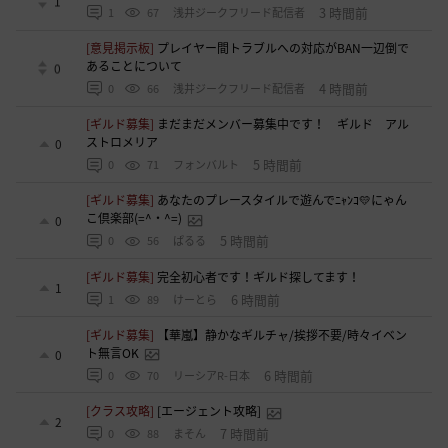
1
3 時間前
1
67
浅井ジークフリード配信者
[意見掲示板]
プレイヤー間トラブルへの対応がBAN一辺倒で
あることについて
0
4 時間前
0
66
浅井ジークフリード配信者
[ギルド募集]
まだまだメンバー募集中です！ ギルド アル
ストロメリア
0
5 時間前
0
71
フォンバルト
[ギルド募集]
あなたのプレースタイルで遊んでﾆｬﾝｺ💛にゃん
こ倶楽部(=^・^=)
0
5 時間前
0
56
ぱるる
[ギルド募集]
完全初心者です！ギルド探してます！
1
6 時間前
1
89
けーとら
[ギルド募集]
【華嵐】静かなギルチャ/挨拶不要/時々イベン
ト無言OK
0
6 時間前
0
70
リーシアR-日本
[クラス攻略]
[エージェント攻略]
2
7 時間前
0
88
まそん