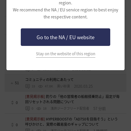
region.
止まらない超高速成長、HYPERBOOST
0
We recommend the NA / EU service region to best enjoy
6 日前
0
914
黒い砂漠
the respective content.
[開催中のイベント] 今週のイベントは？
8
2023.02.28
0
53.1K
黒い砂漠
Go to the NA / EU website
黒い砂漠が初めての冒険者の皆様のために準備したA to Z！
19
2022.12.21
2
43.2K
黒い砂漠
Stay on the website of this region
エント研究室動画集
8
2021.05.12
1
32.3K
黒い砂漠
コミュニティの利用にあたって
51
2020.03.25
18
47.8K
黒い砂漠
[意見掲示板]
釣りの「他の冒険者の船舶搭乗防止」設定が毎
回リセットされる問題について
0
57 分前
0
18
浅井ジークフリード配信者
[意見掲示板]
HYPERBOOSTの「AD750を目指そう」という
呼びかけと、実際の難易度のギャップについて
0
1 時間前
0
31
浅井ジークフリード配信者