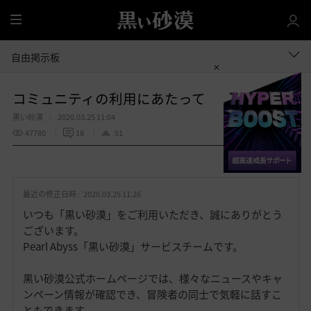
全
体
自由掲示板
コミュニティの利用にあたって
黒い砂漠
2020.03.25 11:04
47780
18
51
共有する
お
気
最近の修正日時 :
2020.03.25 11:26
に
入
いつも「黒い砂漠」をご利用いただき、誠にありがとう
り
ございます。
Pearl Abyss「黒い砂漠」サービスチームです。
黒い砂漠公式ホームページでは、様々なニュースやキャ
ンペーン情報が確認でき、冒険者の同士で気軽に話すこ
ともできます。