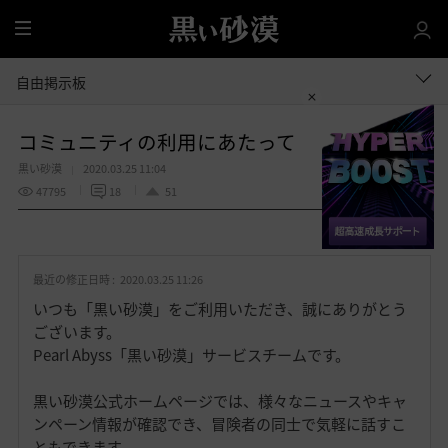
全
体
自由掲示板
コミュニティの利用にあたって
黒い砂漠
2020.03.25 11:04
47795
18
51
共有する
お
気
最近の修正日時 :
2020.03.25 11:26
に
入
いつも「黒い砂漠」をご利用いただき、誠にありがとう
り
ございます。
Pearl Abyss「黒い砂漠」サービスチームです。
黒い砂漠公式ホームページでは、様々なニュースやキャ
ンペーン情報が確認でき、冒険者の同士で気軽に話すこ
ともできます。