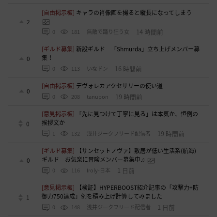
[自由掲示板]
キャラの肖像画を撮ると縦長になってしまう
2
14 時間前
0
181
無敵で踊り狂う女
[ギルド募集]
新設ギルド 「Shmurda」立ち上げメンバー募
集！
0
16 時間前
0
113
いなドン
[自由掲示板]
デヴォレカアクセサリーの使い道
0
19 時間前
0
208
tanupon
[意見掲示板]
「先に見つけて丁寧に見る」は本気か、恒例の
挨拶文か
0
19 時間前
1
132
浅井ジークフリード配信者
[ギルド募集]
【サンセットノヴァ】敷居が低い生活系(航海)
ギルド お気楽に冒険メンバー募集中♫
0
1 日前
0
116
Iroly-日本
[意見掲示板]
【検証】HYPERBOOST紹介記事の「攻撃力+防
御力750達成」例を積み上げ計算してみました
1
1 日前
0
148
浅井ジークフリード配信者