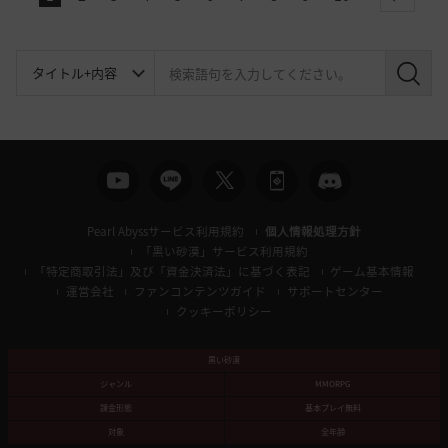
next
検
索
Pearl Abyssサービス利用規約
個人情報処理方針
「黒い砂漠」サービス利用規約
「特定商取引法」及び「資金決済法」に基づく表記
ゲーム基本情報
運営会社
ファンコンテンツガイド
サポートセンター
クッキーポリシー
黒い砂漠
ジャンル
MMORPG
課金形態
基本プレイ無料
対象
全年齢