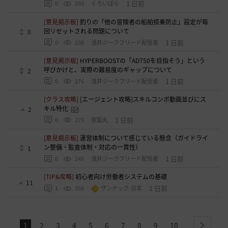
1 日前
0
293
くろいばら
[意見掲示板]
釣りの「他の冒険者の船舶搭乗防止」設定が毎
回リセットされる問題について
0
1 日前
0
238
浅井ジークフリード配信者
[意見掲示板]
HYPERBOOSTの「AD750を目指そう」という
呼びかけと、実際の難易度のギャップについて
2
1 日前
0
276
浅井ジークフリード配信者
[クラス攻略]
[エージェント攻略]スキルコンボ動画並びにス
キル特化
2
1 日前
0
275
夜狐丸
[意見掲示板]
運営体制について感じている懸念（ガイドライ
ン整備・監査体制・対応の一貫性）
1
1 日前
0
245
浅井ジークフリード配信者
[TIP&攻略]
初心者向け労働者システムの基礎
11
1 日前
1
356
ザンナック-日本
1
2
3
4
5
6
7
8
9
10