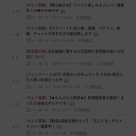
[ギルド募集]
【夢の結びめ】ワイワイ楽しめるメンバー募集
中！🩷🧡💛💚💙🩵💜
0
6 時間前
0
57
花ノひろみん
[ギルド募集]
【クラバート】初心者、復帰、ベテラン、移
籍、チャットが苦手な方も歓迎致します
0
6 時間前
0
49
xマキナx-日本
[意見掲示板]
太古装備に関する公式説明と意見掲示板への対
応について
1
11 時間前
0
95
浅井ジークフリード配信者
[ファンアート & 創作]
内容ないびみょマンガ その45 転生し
たら黒い砂漠だった件
2
11 時間前
1
70
きゅんきゅん-日本
[ギルド募集]
【🍀もんぶらん喫茶🍀】新規復帰者大歓迎！ま
ったり自由なギルドです♪
1
13 時間前
0
80
ゆぅにゃん
[ギルド募集]
【新設1段拠点戦ギルド】「えにぐま」ギルド
メンバー募集中！
1
14 時間前
0
90
えにぐま