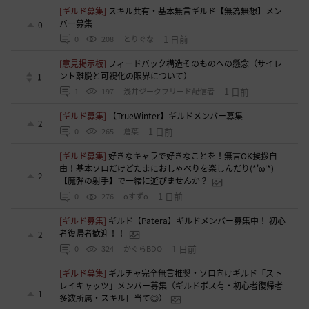
[ギルド募集]
スキル共有・基本無言ギルド【無為無想】メン
バー募集
0
1 日前
0
208
とりぐな
[意見掲示板]
フィードバック構造そのものへの懸念（サイレ
ント離脱と可視化の限界について）
1
1 日前
1
197
浅井ジークフリード配信者
[ギルド募集]
【TrueWinter】ギルドメンバー募集
2
1 日前
0
265
倉葉
[ギルド募集]
好きなキャラで好きなことを！無言OK挨拶自
由！基本ソロだけどたまにおしゃべりを楽しんだり(*'ω'*)
2
【魔弾の射手】で一緒に遊びませんか？
1 日前
0
276
oすずo
[ギルド募集]
ギルド【Patera】ギルドメンバー募集中！ 初心
者復帰者歓迎！！
2
1 日前
0
324
かぐらBDO
[ギルド募集]
ギルチャ完全無言推奨・ソロ向けギルド「スト
レイキャッツ」メンバー募集（ギルドボス有・初心者復帰者
1
多数所属・スキル目当て◎）