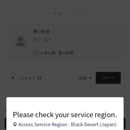
51
黒い砂漠
3
4
Lv
非公開
黒い砂漠
コメント
18
通報
コメント
全体
Please check your service region.
Access Service Region : Black Desert (Japan)
登録日順
検索順
コメント順
推奨順
話題順