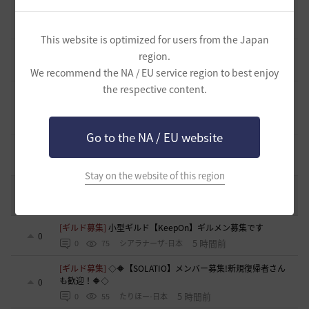
止まらない超高速成長、HYPERBOOST
0
7 日前
0
982
黒い砂漠
This website is optimized for users from the Japan
[開催中のイベント] 今週のイベントは？
region.
8
2023.02.28
0
53.1K
黒い砂漠
We recommend the NA / EU service region to best enjoy
the respective content.
黒い砂漠が初めての冒険者の皆様のために準備したA to Z！
19
2022.12.21
2
43.2K
黒い砂漠
Go to the NA / EU website
エント研究室動画集
8
2021.05.12
1
32.3K
黒い砂漠
Stay on the website of this region
コミュニティの利用にあたって
51
2020.03.25
18
47.8K
黒い砂漠
[ギルド募集]
小型ギルド【KeepOn】ギルメン募集です
0
5 時間前
0
75
シアラナーザ-日本
[ギルド募集]
◇🔶【SOLATIO】メンバー募集!新規復帰者さん
も歓迎！🔶◇
0
5 時間前
0
55
たりほー-日本