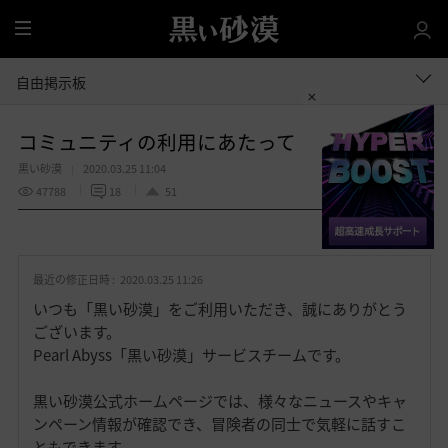
全
体
自由掲示板
コミュニティの利用にあたって
黒い砂漠
2020.03.25 11:04
47788
18
51
共有する
お
気
最近の修正日時 :
2020.03.25 11:26
に
入
いつも「黒い砂漠」をご利用いただき、誠にありがとう
り
ございます。
Pearl Abyss「黒い砂漠」サービスチームです。
黒い砂漠公式ホームページでは、様々なニュースやキャ
ンペーン情報が確認でき、冒険者の同士で気軽に話すこ
ともできます。