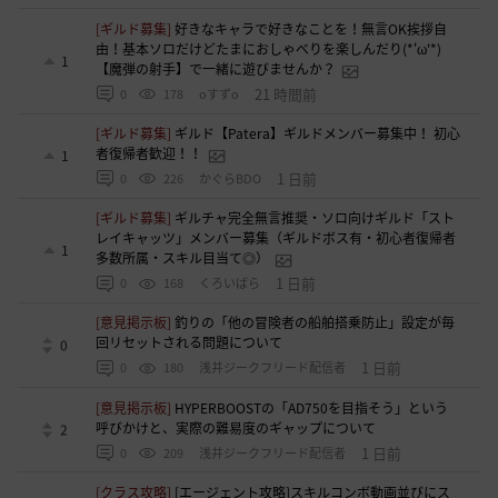
[ギルド募集]
好きなキャラで好きなことを！無言OK挨拶自
由！基本ソロだけどたまにおしゃべりを楽しんだり(*'ω'*)
1
【魔弾の射手】で一緒に遊びませんか？
21 時間前
0
178
oすずo
[ギルド募集]
ギルド【Patera】ギルドメンバー募集中！ 初心
者復帰者歓迎！！
1
1 日前
0
226
かぐらBDO
[ギルド募集]
ギルチャ完全無言推奨・ソロ向けギルド「スト
レイキャッツ」メンバー募集（ギルドボス有・初心者復帰者
1
多数所属・スキル目当て◎）
1 日前
0
168
くろいばら
[意見掲示板]
釣りの「他の冒険者の船舶搭乗防止」設定が毎
回リセットされる問題について
0
1 日前
0
180
浅井ジークフリード配信者
[意見掲示板]
HYPERBOOSTの「AD750を目指そう」という
呼びかけと、実際の難易度のギャップについて
2
1 日前
0
209
浅井ジークフリード配信者
[クラス攻略]
[エージェント攻略]スキルコンボ動画並びにス