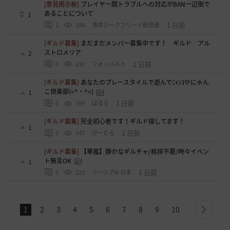
[意見掲示板]
プレイヤー間トラブルへの対応がBAN一辺倒で
あることについて
1
1 日前
1
198
浅井ジークフリード配信者
[ギルド募集]
まだまだメンバー募集中です！ ギルド アル
ストロメリア
2
1 日前
0
236
フォンバルト
[ギルド募集]
あなたのプレースタイルで遊んでﾆｬﾝｺ💛にゃん
こ倶楽部(=^・^=)
1
1 日前
0
199
ぱるる
[ギルド募集]
完全初心者です！ギルド探してます！
1
1 日前
1
247
けーとら
[ギルド募集]
【華嵐】静かなギルチャ/挨拶不要/時々イベン
ト無言OK
1
1 日前
0
223
リーシアR-日本
1
2
3
4
5
6
7
8
9
10
next