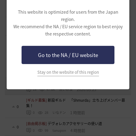
止まらない超高速成長、HYPERBOOST
0
This website is optimized for users from the Japan
7 日前
0
959
黒い砂漠
region.
[開催中のイベント] 今週のイベントは？
We recommend the NA / EU service region to best enjoy
8
2023.02.28
0
53.1K
黒い砂漠
the respective content.
黒い砂漠が初めての冒険者の皆様のために準備したA to Z！
19
2022.12.21
2
43.2K
黒い砂漠
Go to the NA / EU website
エント研究室動画集
8
2021.05.12
Stay on the website of this region
1
32.3K
黒い砂漠
コミュニティの利用にあたって
51
2020.03.25
18
47.8K
黒い砂漠
[ギルド募集]
新設ギルド 「Shmurda」立ち上げメンバー募
集！
0
1 時間前
0
28
いなドン
[自由掲示板]
デヴォレカアクセサリーの使い道
0
4 時間前
0
99
tanupon