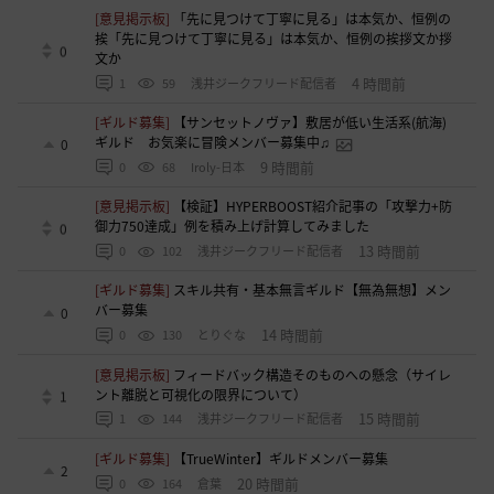
[意見掲示板]
「先に見つけて丁寧に見る」は本気か、恒例の
挨「先に見つけて丁寧に見る」は本気か、恒例の挨拶文か拶
0
文か
4 時間前
1
59
浅井ジークフリード配信者
[ギルド募集]
【サンセットノヴァ】敷居が低い生活系(航海)
ギルド お気楽に冒険メンバー募集中♫
0
9 時間前
0
68
Iroly-日本
[意見掲示板]
【検証】HYPERBOOST紹介記事の「攻撃力+防
御力750達成」例を積み上げ計算してみました
0
13 時間前
0
102
浅井ジークフリード配信者
[ギルド募集]
スキル共有・基本無言ギルド【無為無想】メン
バー募集
0
14 時間前
0
130
とりぐな
[意見掲示板]
フィードバック構造そのものへの懸念（サイレ
ント離脱と可視化の限界について）
1
15 時間前
1
144
浅井ジークフリード配信者
[ギルド募集]
【TrueWinter】ギルドメンバー募集
2
20 時間前
0
164
倉葉