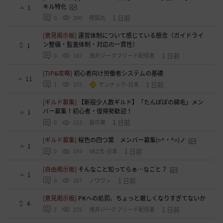
キル特化
1
1 日前
0
200
夜狐丸
[意見掲示板]
運営体制について感じている懸念（ガイドライ
ン整備・監査体制・対応の一貫性）
1
1 日前
0
187
浅井ジークフリード配信者
[TIP&攻略]
初心者向け労働者システムの基礎
11
1 日前
1
273
ザンナック-日本
[ギルド募集]
【新設少人数ギルド】「たんぽぽの綿毛」メン
バー募集！初心者・復帰勢歓迎！
1
1 日前
0
213
鼠の巣
[ギルド募集]
桜色の四つ葉 メンバー募集(=^・^=)ノ
1
1 日前
0
193
VAZ光-日本
[自由掲示板]
そんなこと知ってらぁ…なこと？
1
1 日前
0
257
ノウワン
[意見掲示板]
PKへの処罰、ちょっと厳しくなりすぎてないか
4
1 日前
2
225
浅井ジークフリード配信者