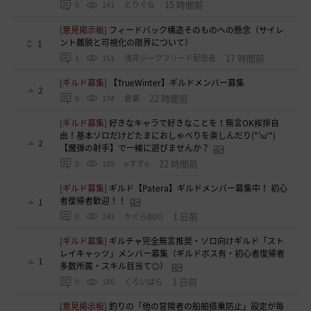
15 時間前
0
141
とりぐな
[意見掲示板]
フィードバック構造そのものへの懸念（サイレ
ント離脱と可視化の限界について）
1
17 時間前
1
151
浅井ジークフリード配信者
[ギルド募集]
【TrueWinter】ギルドメンバー募集
2
22 時間前
0
174
倉葉
[ギルド募集]
好きなキャラで好きなことを！無言OK挨拶自
由！基本ソロだけどたまにおしゃべりを楽しんだり(*'ω'*)
2
【魔弾の射手】で一緒に遊びませんか？
22 時間前
0
189
oすずo
[ギルド募集]
ギルド【Patera】ギルドメンバー募集中！ 初心
者復帰者歓迎！！
1
1 日前
0
243
かぐらBDO
[ギルド募集]
ギルチャ完全無言推奨・ソロ向けギルド「スト
レイキャッツ」メンバー募集（ギルドボス有・初心者復帰者
1
多数所属・スキル目当て◎）
1 日前
0
186
くろいばら
[意見掲示板]
釣りの「他の冒険者の船舶搭乗防止」設定が毎