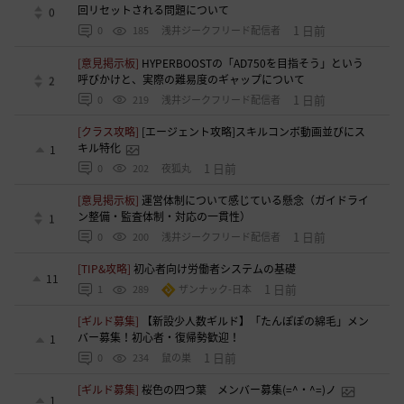
回リセットされる問題について
0
1 日前
0
185
浅井ジークフリード配信者
[意見掲示板]
HYPERBOOSTの「AD750を目指そう」という
呼びかけと、実際の難易度のギャップについて
2
1 日前
0
219
浅井ジークフリード配信者
[クラス攻略]
[エージェント攻略]スキルコンボ動画並びにス
キル特化
1
1 日前
0
202
夜狐丸
[意見掲示板]
運営体制について感じている懸念（ガイドライ
ン整備・監査体制・対応の一貫性）
1
1 日前
0
200
浅井ジークフリード配信者
[TIP&攻略]
初心者向け労働者システムの基礎
11
1 日前
1
289
ザンナック-日本
[ギルド募集]
【新設少人数ギルド】「たんぽぽの綿毛」メン
バー募集！初心者・復帰勢歓迎！
1
1 日前
0
234
鼠の巣
[ギルド募集]
桜色の四つ葉 メンバー募集(=^・^=)ノ
1