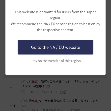
止まらない超高速成長、HYPERBOOST
0
7 日前
0
962
黒い砂漠
This website is optimized for users from the Japan
region.
[開催中のイベント] 今週のイベントは？
8
We recommend the NA / EU service region to best enjoy
2023.02.28
0
53.1K
黒い砂漠
the respective content.
黒い砂漠が初めての冒険者の皆様のために準備したA to Z！
19
2022.12.21
2
43.2K
黒い砂漠
Go to the NA / EU website
エント研究室動画集
8
2021.05.12
1
32.3K
黒い砂漠
Stay on the website of this region
コミュニティの利用にあたって
51
2020.03.25
18
47.8K
黒い砂漠
[ギルド募集]
【新設1段拠点戦ギルド】「えにぐま」ギルド
メンバー募集中！
0
16 分前
0
6
えにぐま
[自由掲示板]
キャラの肖像画を撮ると縦長になってしまう
1
1 時間前
0
54
無敵で踊り狂う女