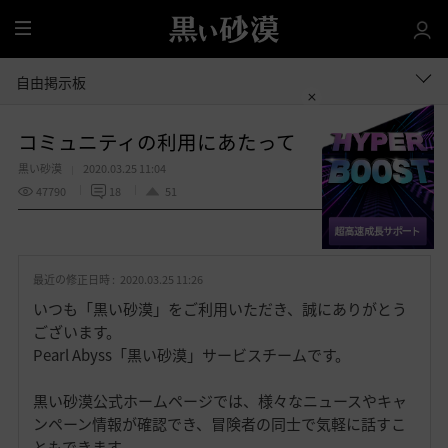
全
体
自由掲示板
コミュニティの利用にあたって
黒い砂漠
2020.03.25 11:04
47790
18
51
共有する
お
気
最近の修正日時 :
2020.03.25 11:26
に
入
いつも「黒い砂漠」をご利用いただき、誠にありがとう
り
ございます。
Pearl Abyss「黒い砂漠」サービスチームです。
黒い砂漠公式ホームページでは、様々なニュースやキャ
ンペーン情報が確認でき、冒険者の同士で気軽に話すこ
ともできます。