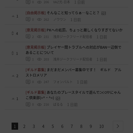
1 日前
0
206
VAZ光-日本
[自由掲示板]
そんなこと知ってらぁ…なこと？
1
1 日前
0
262
ノウワン
[意見掲示板]
PKへの処罰、ちょっと厳しくなりすぎてないか
4
1 日前
2
231
浅井ジークフリード配信者
[意見掲示板]
プレイヤー間トラブルへの対応がBAN一辺倒で
あることについて
1
1 日前
1
203
浅井ジークフリード配信者
[ギルド募集]
まだまだメンバー募集中です！ ギルド アル
ストロメリア
2
1 日前
0
247
フォンバルト
[ギルド募集]
あなたのプレースタイルで遊んでﾆｬﾝｺ💛にゃん
こ倶楽部(=^・^=)
1
1 日前
0
216
ぱるる
1
2
3
4
5
6
7
8
9
10
next