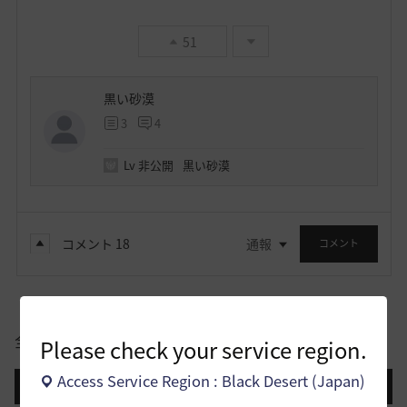
51
黒い砂漠
3
4
Lv
非公開
黒い砂漠
コメント
18
通報
コメント
全体
Please check your service region.
Access Service Region : Black Desert (Japan)
登録日順
検索順
コメント順
推奨順
話題順