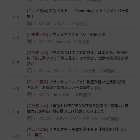
[ギルド募集]
新設ギルド 「Shmurda」立ち上げメンバー募
集！
0
2 時間前
0
39
いなドン
[自由掲示板]
デヴォレカアクセサリーの使い道
0
6 時間前
0
115
tanupon
[意見掲示板]
「先に見つけて丁寧に見る」は本気か、恒例の
挨「先に見つけて丁寧に見る」は本気か、恒例の挨拶文か拶
0
文か
6 時間前
1
64
浅井ジークフリード配信者
[ギルド募集]
【サンセットノヴァ】敷居が低い生活系(航海)
ギルド お気楽に冒険メンバー募集中♫
0
10 時間前
0
72
Iroly-日本
[意見掲示板]
【検証】HYPERBOOST紹介記事の「攻撃力+防
御力750達成」例を積み上げ計算してみました
0
15 時間前
0
107
浅井ジークフリード配信者
[ギルド募集]
スキル共有・基本無言ギルド【無為無想】メン
バー募集
0