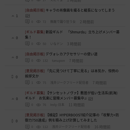
[自由掲示板]
キャラの肖像画を撮ると縦長になってしまう
1
2 時間前
0
72
無敵で踊り狂う女
[ギルド募集]
新設ギルド 「Shmurda」立ち上げメンバー募
集！
0
3 時間前
0
50
いなドン
[自由掲示板]
デヴォレカアクセサリーの使い道
0
7 時間前
0
132
tanupon
[意見掲示板]
「先に見つけて丁寧に見る」は本気か、恒例の
挨拶文か
0
7 時間前
1
75
浅井ジークフリード配信者
[ギルド募集]
【サンセットノヴァ】敷居が低い生活系(航海)
ギルド お気楽に冒険メンバー募集中♫
0
11 時間前
0
76
Iroly-日本
[意見掲示板]
【検証】HYPERBOOST紹介記事の「攻撃力+防
御力750達成」例を積み上げ計算してみました
0
16 時間前
0
112
浅井ジークフリード配信者