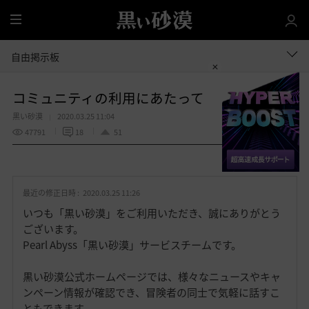
全
体
自由掲示板
コミュニティの利用にあたって
黒い砂漠
2020.03.25 11:04
47791
18
51
共有する
お
気
最近の修正日時 :
2020.03.25 11:26
に
入
いつも「黒い砂漠」をご利用いただき、誠にありがとう
り
ございます。
Pearl Abyss「黒い砂漠」サービスチームです。
黒い砂漠公式ホームページでは、様々なニュースやキャ
ンペーン情報が確認でき、冒険者の同士で気軽に話すこ
ともできます。