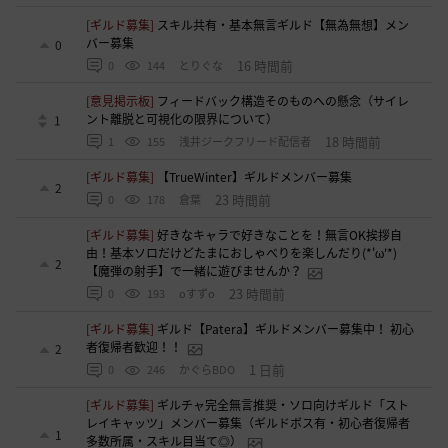
[ギルド募集]
スキル共有・基本無言ギルド【無為無想】メン
バー募集
0
16 時間前
0
144
とりぐな
[意見掲示板]
フィードバック構造そのものへの懸念（サイレ
ント離脱と可視化の限界について）
1
18 時間前
1
155
浅井ジークフリード配信者
[ギルド募集]
【TrueWinter】ギルドメンバー募集
2
23 時間前
0
178
倉葉
[ギルド募集]
好きなキャラで好きなことを！無言OK挨拶自
由！基本ソロだけどたまにおしゃべりを楽しんだり(*'ω'*)
2
【魔弾の射手】で一緒に遊びませんか？
23 時間前
0
193
oすずo
[ギルド募集]
ギルド【Patera】ギルドメンバー募集中！ 初心
者復帰者歓迎！！
2
1 日前
0
246
かぐらBDO
[ギルド募集]
ギルチャ完全無言推奨・ソロ向けギルド「スト
レイキャッツ」メンバー募集（ギルドボス有・初心者復帰者
1
多数所属・スキル目当て◎）