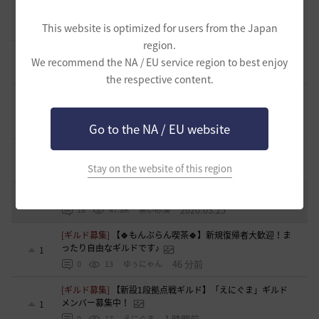
止まらない超高速成長、HYPERBOOST
0
This website is optimized for users from the Japan
7 日前
0
963
黒い砂漠
region.
[開催中のイベント] 今週のイベントは？
We recommend the NA / EU service region to best enjoy
8
2023.02.28
0
53.1K
黒い砂漠
the respective content.
黒い砂漠が初めての冒険者の皆様のために準備したA to Z！
19
2022.12.21
2
43.2K
黒い砂漠
Go to the NA / EU website
エント研究室動画集
8
2021.05.12
Stay on the website of this region
1
32.3K
黒い砂漠
コミュニティの利用にあたって
51
2020.03.25
18
47.8K
黒い砂漠
[ギルド募集]
【🍀もんぶらん喫茶🍀】新規復帰者大歓迎！ま
ったり自由なギルドです♪
1
46 分前
0
13
ゆぅにゃん
[ギルド募集]
【新設1段拠点戦ギルド】「えにぐま」ギルド
メンバー募集中！
1
1 時間前
0
17
えにぐま