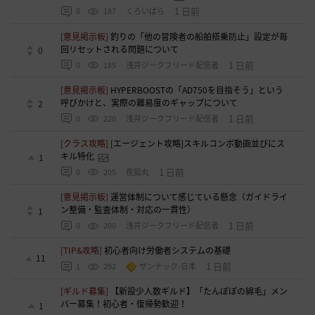
1 日前
0
187
くろいばら
[意見掲示板]
釣りの「他の冒険者の船舶搭乗防止」設定が毎
回リセットされる問題について
0
1 日前
0
185
浅井ジークフリード配信者
[意見掲示板]
HYPERBOOSTの「AD750を目指そう」という
呼びかけと、実際の難易度のギャップについて
2
1 日前
0
220
浅井ジークフリード配信者
[クラス攻略]
[エージェント攻略]スキルコンボ動画並びにス
キル特化
1
1 日前
0
205
夜狐丸
[意見掲示板]
運営体制について感じている懸念（ガイドライ
ン整備・監査体制・対応の一貫性）
1
1 日前
0
200
浅井ジークフリード配信者
[TIP&攻略]
初心者向け労働者システムの基礎
11
1 日前
1
292
ザンナック-日本
[ギルド募集]
【新設少人数ギルド】「たんぽぽの綿毛」メン
バー募集！初心者・復帰勢歓迎！
1