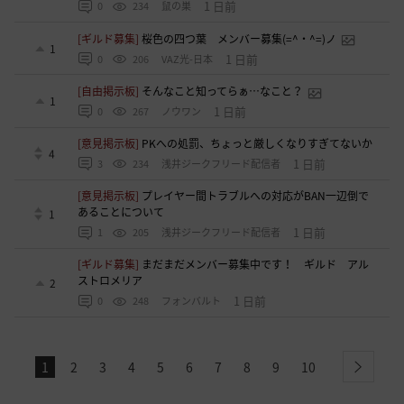
1 日前
0
234
鼠の巣
[ギルド募集]
桜色の四つ葉 メンバー募集(=^・^=)ノ
1
1 日前
0
206
VAZ光-日本
[自由掲示板]
そんなこと知ってらぁ…なこと？
1
1 日前
0
267
ノウワン
[意見掲示板]
PKへの処罰、ちょっと厳しくなりすぎてないか
4
1 日前
3
234
浅井ジークフリード配信者
[意見掲示板]
プレイヤー間トラブルへの対応がBAN一辺倒で
あることについて
1
1 日前
1
205
浅井ジークフリード配信者
[ギルド募集]
まだまだメンバー募集中です！ ギルド アル
ストロメリア
2
1 日前
0
248
フォンバルト
1
2
3
4
5
6
7
8
9
10
next