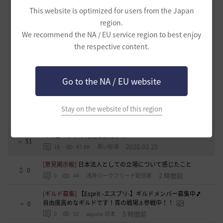
止まらない超高速成長、HYPERBOOST
This website is optimized for users from the Japan
0
8 日前
0
1K
黒い砂漠
region.
We recommend the NA / EU service region to best enjoy
[開催中のイベント] 今週のイベントは？
8
the respective content.
2023.02.28
0
53.1K
黒い砂漠
黒い砂漠が初めての冒険者の皆様のために準備したA to Z！
19
Go to the NA / EU website
2022.12.21
2
43.2K
黒い砂漠
エント研究室動画集
Stay on the website of this region
8
2021.05.12
1
32.3K
黒い砂漠
コミュニティの利用にあたって
51
2020.03.25
18
47.8K
黒い砂漠
[意見掲示板]
日本法人としての立場について感じたこと
0
2 時間前
0
44
浅井ジークフリード配信者
[ギルド募集]
【Esprit -エスプリ-】ギルドメンバー募集中🎵
自由度高めなギルドです！青の戦場⚓参戦中！！
0
5 時間前
0
52
aquria-日本