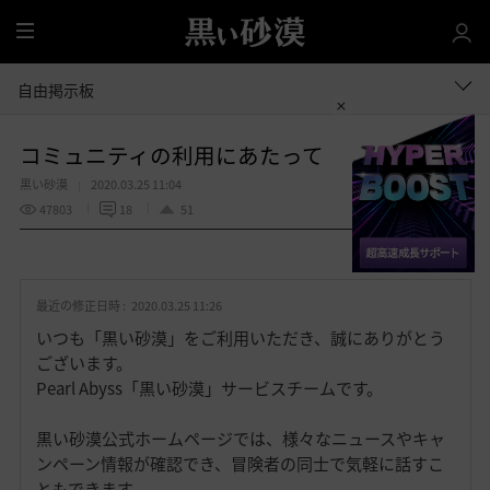
全
体
自由掲示板
コミュニティの利用にあたって
黒い砂漠
2020.03.25 11:04
47803
18
51
共有する
お
気
最近の修正日時 :
2020.03.25 11:26
に
入
いつも「黒い砂漠」をご利用いただき、誠にありがとう
り
ございます。
Pearl Abyss「黒い砂漠」サービスチームです。
黒い砂漠公式ホームページでは、様々なニュースやキャ
ンペーン情報が確認でき、冒険者の同士で気軽に話すこ
ともできます。