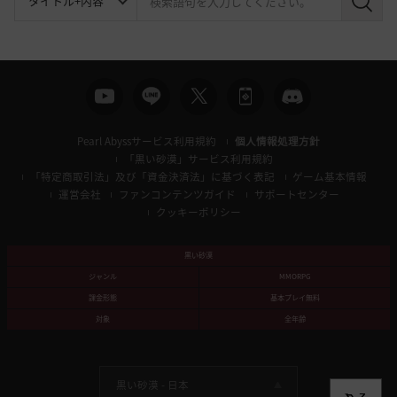
検
索
Pearl Abyssサービス利用規約
個人情報処理方針
「黒い砂漠」サービス利用規約
「特定商取引法」及び「資金決済法」に基づく表記
ゲーム基本情報
運営会社
ファンコンテンツガイド
サポートセンター
クッキーポリシー
黒い砂漠
ジャンル
MMORPG
課金形態
基本プレイ無料
対象
全年齢
黒い砂漠 -
日本