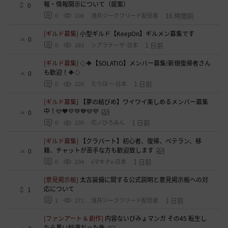
報・情報開示について（提案）
0
16 時間前
0
106
浅井ジークフリード配信者
[ギルド募集]
小型ギルド【KeepOn】ギルメン募集です
0
1 日前
0
283
シアラナーザ-日本
[ギルド募集]
◇🔶【SOLATIO】メンバー募集!新規復帰者さん
も歓迎！🔶◇
0
1 日前
0
226
たりほー-日本
[ギルド募集]
【夢の結びめ】ワイワイ楽しめるメンバー募集
中！🩷🧡💛💚💙🩵💜
0
1 日前
0
239
花ノひろみん
[ギルド募集]
【クラバート】初心者、復帰、ベテラン、移
籍、チャットが苦手な方も歓迎致します
0
1 日前
0
234
xマキナx-日本
[意見掲示板]
太古装備に関する公式説明と意見掲示板への対
応について
1
1 日前
1
271
浅井ジークフリード配信者
[ファンアート & 創作]
内容ないびみょマンガ その45 転生し
たら黒い砂漠だった件