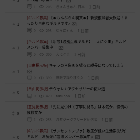
3
1 日前
1
205
きゅんきゅん-日本
[ギルド募集]
【🍀もんぶらん喫茶🍀】新規復帰者大歓迎！ま
ったり自由なギルドです♪
1
1 日前
0
293
ゆぅにゃん
[ギルド募集]
【新設1段拠点戦ギルド】「えにぐま」ギルド
メンバー募集中！
1
1 日前
0
300
えにぐま
[自由掲示板]
キャラの肖像画を撮ると縦長になってしまう
1
1 日前
0
390
無敵で踊り狂う女
[自由掲示板]
デヴォレカアクセサリーの使い道
0
1 日前
0
420
tanupon
[意見掲示板]
「先に見つけて丁寧に見る」は本気か、恒例の
挨拶文か
0
1 日前
1
253
浅井ジークフリード配信者
[ギルド募集]
【サンセットノヴァ】敷居が低い生活系(航海)
ギルド お気楽に冒険メンバー募集中♫
0