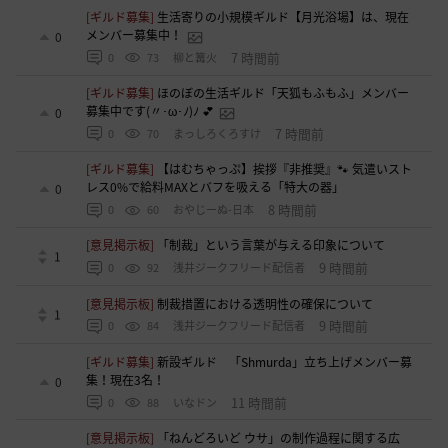
[ギルド募集]
生活寄りの小規模ギルド【月光浴場】は、現在
メンバー募集中！
0
7 時間前
0
73
柳と篝火
[ギルド募集]
ほのぼの生活ギルド「天狐もふもふ」メンバー
募集中です(〃･ω･ﾉ)ﾉ 💕
0
7 時間前
0
70
まっしろくろすけ
[ギルド募集]
【はむちゃっぷ】挨拶『非推奨』🐾 気遣いスト
レス0%で給料MAXとバフを吸える「特大の器」
0
8 時間前
0
60
おやじーぬ-日本
[意見掲示板]
「制裁」という言葉が与える印象について
1
9 時間前
0
92
浅井ジークフリード配信者
[意見掲示板]
制裁措置における透明性の確保について
1
9 時間前
0
84
浅井ジークフリード配信者
[ギルド募集]
新設ギルド 「Shmurda」立ち上げメンバー募
集！現在3名！
0
11 時間前
0
88
いなドン
[意見掲示板]
「ねんどろいど ウサ」の制作過程に関する広