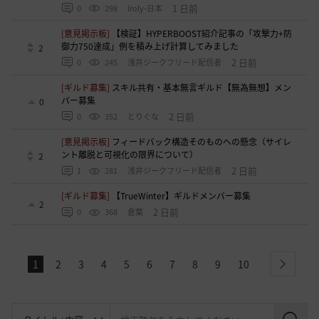
1 日前
0
298
Iroly-日本
[意見掲示板]
【検証】HYPERBOOST紹介記事の「攻撃力+防
御力750達成」例を積み上げ計算してみました
2
2 日前
0
245
浅井ジークフリード配信者
[ギルド募集]
スキル共有・基本無言ギルド【無為無想】メン
バー募集
0
2 日前
0
352
とりぐな
[意見掲示板]
フィードバック構造そのものへの懸念（サイレ
ント離脱と可視化の限界について）
2
2 日前
1
281
浅井ジークフリード配信者
[ギルド募集]
【TrueWinter】ギルドメンバー募集
2
2 日前
0
368
倉葉
1
2
3
4
5
6
7
8
9
10
next