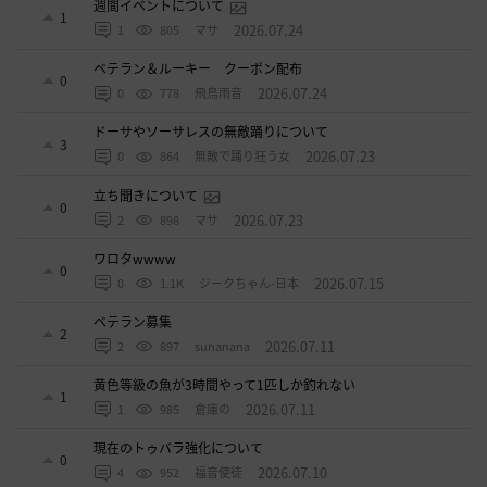
週間イベントについて
1
2026.07.24
1
805
マサ
ベテラン＆ルーキー クーポン配布
0
2026.07.24
0
778
飛鳥雨音
ドーサやソーサレスの無敵踊りについて
3
2026.07.23
0
864
無敵で踊り狂う女
立ち聞きについて
0
2026.07.23
2
898
マサ
ワロタwwww
0
2026.07.15
0
1.1K
ジークちゃん-日本
ベテラン募集
2
2026.07.11
2
897
sunanana
黄色等級の魚が3時間やって1匹しか釣れない
1
2026.07.11
1
985
倉庫の
現在のトゥバラ強化について
0
2026.07.10
4
952
福音使徒