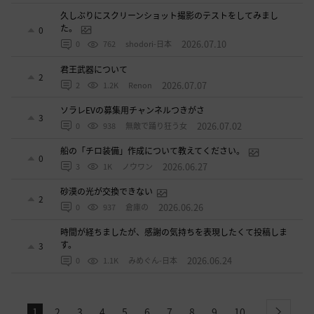
久しぶりにスクリーンショット撮影のテストをしてみまし
た。
0
2026.07.10
0
762
shodori-日本
君王武器について
2
2026.07.07
2
1.2K
Renon
ソラレEVの募集用チャンネルつきがさ
3
2026.07.02
0
938
無敵で踊り狂う女
船の「チロ装備」作成について教えてください。
0
2026.06.27
3
1K
ノウワン
砂漠の光が交換できない
2
2026.06.26
0
937
倉庫の
時間が経ちましたが、感謝の気持ちを表現したくて投稿しま
す。
3
2026.06.24
0
1.1K
みめぐん-日本
1
2
3
4
5
6
7
8
9
10