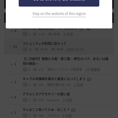
投稿する
Stay on the website of this region
登録日順
検索順
コメント順
推奨順
話題順
止まらない超高速成長、HYPERBOOST
0
9 日前
0
1.1K
黒い砂漠
コミュニティの利用にあたって
51
2020.03.25
18
47.8K
黒い砂漠
【二次創作】顎顎たる檻・第三幕 ―野生のバグ、あるいは最
弱の検証―
1
12 時間前
0
173
浅井ジークフリード配信者
キャラの肖像画を撮ると縦長になってしまう
1
1 日前
0
508
無敵で踊り狂う女
デヴォレカアクセサリーの使い道
0
2 日前
0
529
tanupon
そんなこと知ってらぁ…なこと？
1
3 日前
0
443
ノウワン