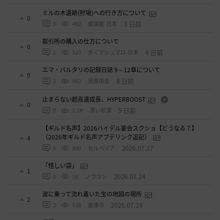
ミルの木遺跡(狩場)への行き方について
0
3 日前
0
492
威璃亜-日本
取引所の購入の仕方について
0
4 日前
2
520
歩くマシュマロ-日本
エマ・バルタリの記録日誌 9～12章について
9
8 日前
2
882
飛鳥雨音
止まらない超高速成長、HYPERBOOST
0
9 日前
0
1.1K
黒い砂漠
【ギルド名声】2026ハイデル宴会スクショ【どうなる？】
（2026年ギルド名声アプデリンク追記）
4
2026.07.27
0
890
セルベリア
「怪しい袋」
1
2026.07.24
0
1K
ノウワン
波に乗って流れ着いた宝の地図の場所
2
2026.07.24
2
938
倉庫の