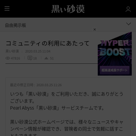
全
体
自由掲示板
コミュニティの利用にあたって
黒い砂漠
2020.03.25 11:04
47816
18
51
共有する
お
気
最近の修正日時 :
2020.03.25 11:26
に
入
いつも「黒い砂漠」をご利用いただき、誠にありがとう
り
ございます。
Pearl Abyss「黒い砂漠」サービスチームです。
黒い砂漠公式ホームページでは、様々なニュースやキャ
ンペーン情報が確認でき、冒険者の同士で気軽に話すこ
ともできます。