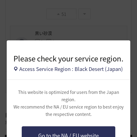
51
黒い砂漠
3
4
Lv
非公開
黒い砂漠
Please check your service region.
Access Service Region : Black Desert (Japan)
コメント
18
通報
コメント
This website is optimized for users from the Japan
region.
We recommend the NA / EU service region to best enjoy
自由掲示板
the respective content.
黒い砂漠に関する様々なテーマについて話し合える自由掲示板です。
Go to the NA / EU website