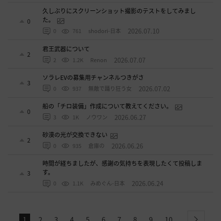
久しぶりにスクリーンショット撮影のテストをしてみまし
た。
0
2026.07.10
0
761
shodori-日本
君王武器について
2
2026.07.07
2
1.2K
Renon
ソラレEVの募集用チャンネルつきがさ
3
2026.07.02
0
937
無敵で踊り狂う女
船の「チロ装備」作成について教えてください。
0
2026.06.27
3
1K
ノウワン
砂漠の光が交換できない
2
2026.06.26
0
935
倉庫の
時間が経ちましたが、感謝の気持ちを表現したくて投稿しま
す。
3
2026.06.24
0
1.1K
みめぐん-日本
1
2
3
4
5
6
7
8
9
10