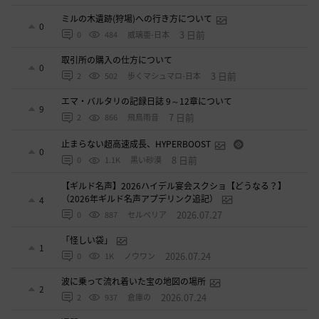
ミルの木遺跡(狩場)への行き方について
0
3 日前
0
484
威璃亜-日本
取引所の購入の仕方について
0
3 日前
2
502
歩くマシュマロ-日本
エマ・バルタリの記録日誌 9～12章について
9
7 日前
2
866
飛鳥雨音
止まらない超高速成長、HYPERBOOST
0
8 日前
0
1.1K
黒い砂漠
【ギルド名声】2026ハイデル宴会スクショ【どうなる？】
（2026年ギルド名声アプデリンク追記）
4
2026.07.27
0
887
セルベリア
「怪しい袋」
1
2026.07.24
0
1K
ノウワン
波に乗って流れ着いた宝の地図の場所
2
2026.07.24
2
937
倉庫の