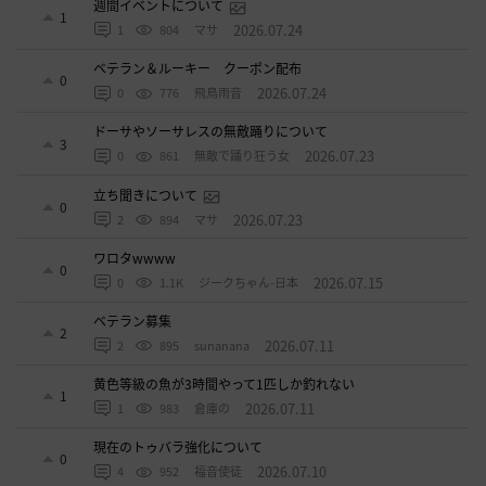
週間イベントについて
1
2026.07.24
1
804
マサ
ベテラン＆ルーキー クーポン配布
0
2026.07.24
0
776
飛鳥雨音
ドーサやソーサレスの無敵踊りについて
3
2026.07.23
0
861
無敵で踊り狂う女
立ち聞きについて
0
2026.07.23
2
894
マサ
ワロタwwww
0
2026.07.15
0
1.1K
ジークちゃん-日本
ベテラン募集
2
2026.07.11
2
895
sunanana
黄色等級の魚が3時間やって1匹しか釣れない
1
2026.07.11
1
983
倉庫の
現在のトゥバラ強化について
0
2026.07.10
4
952
福音使徒