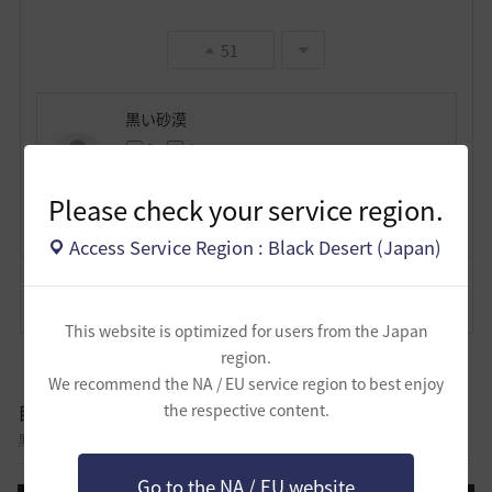
51
黒い砂漠
3
4
Lv
非公開
黒い砂漠
Please check your service region.
Access Service Region : Black Desert (Japan)
コメント
18
通報
コメント
This website is optimized for users from the Japan
region.
We recommend the NA / EU service region to best enjoy
自由掲示板
the respective content.
黒い砂漠に関する様々なテーマについて話し合える自由掲示板です。
Go to the NA / EU website