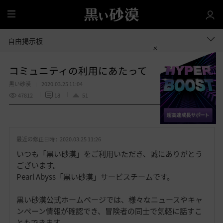
全
体
自由掲示板
コミュニティの利用にあたって
黒い砂漠
2020.03.25 11:04
47812
18
51
共有する
お
気
最近の修正日時 :
2020.03.25 11:26
に
入
いつも「黒い砂漠」をご利用いただき、誠にありがとう
り
ございます。
Pearl Abyss「黒い砂漠」サービスチームです。
黒い砂漠公式ホームページでは、様々なニュースやキャ
ンペーン情報が確認でき、冒険者の同士で気軽に話すこ
ともできます。