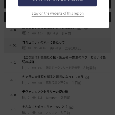
投稿する
Stay on the website of this region
登録日順
検索順
コメント順
推奨順
話題順
止まらない超高速成長、HYPERBOOST
0
8 日前
0
1.1K
黒い砂漠
コミュニティの利用にあたって
51
2020.03.25
18
47.8K
黒い砂漠
【二次創作】顎顎たる檻・第三幕 ―野生のバグ、あるいは最
弱の検証―
1
8 時間前
0
140
浅井ジークフリード配信者
キャラの肖像画を撮ると縦長になってしまう
1
1 日前
0
486
無敵で踊り狂う女
デヴォレカアクセサリーの使い道
0
2 日前
0
513
tanupon
そんなこと知ってらぁ…なこと？
1
3 日前
0
433
ノウワン